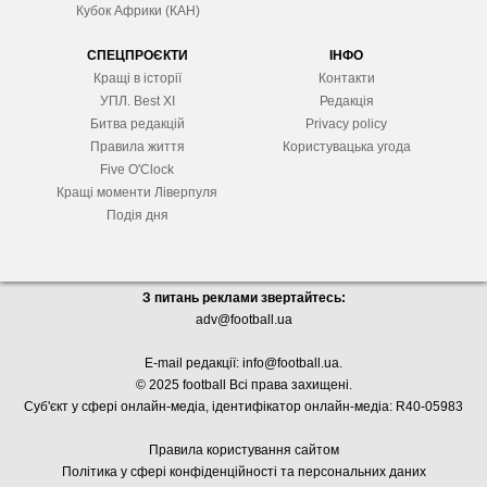
Кубок Африки (КАН)
СПЕЦПРОЄКТИ
ІНФО
Кращі в історії
Контакти
УПЛ. Best XІ
Редакція
Битва редакцій
Privacy policy
Правила життя
Користувацька угода
Five O'Clock
Кращі моменти Ліверпуля
Подія дня
З питань реклами звертайтесь:
adv@football.ua
E-mail редакції:
info@football.ua
.
© 2025 football Всі права захищені.
Суб'єкт у сфері онлайн-медіа, і
дентифікатор онлайн-медіа: R40-05983
Правила користування сайтом
Політика у сфері конфіденційності та персональних даних