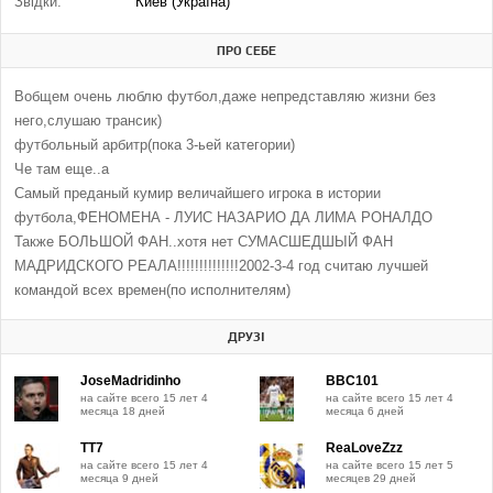
Звідки:
Киев (Україна)
ПРО СЕБЕ
Вобщем очень люблю футбол,даже непредставляю жизни без
него,слушаю трансик)
футбольный арбитр(пока 3-ьей категории)
Че там еще..а
Самый преданый кумир величайшего игрока в истории
футбола,ФЕНОМЕНА - ЛУИС НАЗАРИО ДА ЛИМА РОНАЛДО
Также БОЛЬШОЙ ФАН..хотя нет СУМАСШЕДШЫЙ ФАН
МАДРИДСКОГО РЕАЛА!!!!!!!!!!!!!!2002-3-4 год считаю лучшей
командой всех времен(по исполнителям)
ДРУЗІ
JoseMadridinho
BBC101
на сайте всего 15 лет 4
на сайте всего 15 лет 4
месяца 18 дней
месяца 6 дней
TT7
ReaLoveZzz
на сайте всего 15 лет 4
на сайте всего 15 лет 5
месяца 9 дней
месяцев 29 дней