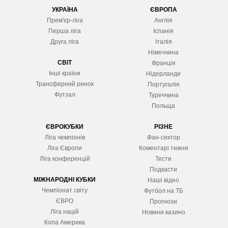
УКРАЇНА
ЄВРОПА
Прем'єр-ліга
Англія
Перша ліга
Іспанія
Друга ліга
Італія
Німеччина
СВІТ
Франція
Інші країни
Нідерланди
Трансферний ринок
Португалія
Футзал
Туреччина
Польща
ЄВРОКУБКИ
РІЗНЕ
Ліга чемпіонів
Фан-сектор
Ліга Європ
и
Коментарі тижня
Ліга конференцій
Тести
Подкасти
МІЖНАРОДНІ КУБКИ
Наші відео
Чемпіонат світу
Футбол на ТБ
ЄВРО
Прогнози
Ліга націй
Новини казино
Копа Америка