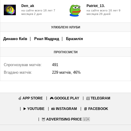
Den_ak
Patriot_13.
на сайте всего 16 лет 7
на сайте всего 16 лет 9
месяцев 2 дня
месяцев 26 дней
УЛЮБЛЕНІ КЛУБИ
Динамо Київ
Реал Мадрид
Бразилія
ПРОГНОЗИСТИ
Спрогнозував матчів:
491
Вгадано матчів:
229 матчів, 46%
🍏
APP STORE
🎮
GOOGLE PLAY
📨
TELEGRAM
▶️
YOUTUBE
📸
INSTAGRAM
📘
FACEBOOK
🦉
ADVERTISING PRICE
🇺🇦