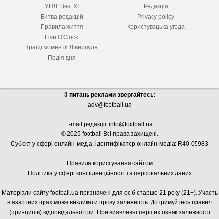
УПЛ. Best XІ
Редакція
Битва редакцій
Privacy policy
Правила життя
Користувацька угода
Five O'Clock
Кращі моменти Ліверпуля
Подія дня
З питань реклами звертайтесь:
adv@football.ua
E-mail редакції:
info@football.ua
.
© 2025 football Всі права захищені.
Суб'єкт у сфері онлайн-медіа, і
дентифікатор онлайн-медіа: R40-05983
Правила користування сайтом
Політика у сфері конфіденційності та персональних даних
Матеріали сайту football.ua призначені для осіб старше 21 року (21+). Участь
в азартних іграх може викликати ігрову залежність. Дотримуйтесь правил
(принципів) відповідальної гри. При виявленні перших ознак залежності