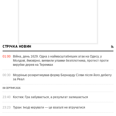
СТРІЧКА НОВИН
01:00
Війна, день 1629. Одна з наймасштабніших атак на Одесу, у
Молдові, ймовірно, виявили уламки безпілотника, протест проти
вирубки дерев на Теремках
00:30
Моурінью розкритикував форму Бернарду Сілви після його дебюту
за Реал
09 СЕРПНЯ 2026
23:40
Костюк: Гра забувається, а результат залишається
23:23
Туран: Іноді керувати — це взагалі не втручатися