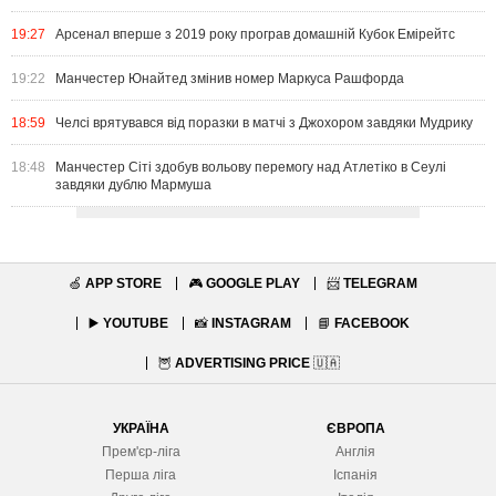
19:27
Арсенал вперше з 2019 року програв домашній Кубок Емірейтс
19:22
Манчестер Юнайтед змінив номер Маркуса Рашфорда
18:59
Челсі врятувався від поразки в матчі з Джохором завдяки Мудрику
18:48
Манчестер Сіті здобув вольову перемогу над Атлетіко в Сеулі
завдяки дублю Мармуша
🍏
APP STORE
🎮
GOOGLE PLAY
📨
TELEGRAM
▶️
YOUTUBE
📸
INSTAGRAM
📘
FACEBOOK
🦉
ADVERTISING PRICE
🇺🇦
УКРАЇНА
ЄВРОПА
Прем'єр-ліга
Англія
Перша ліга
Іспанія