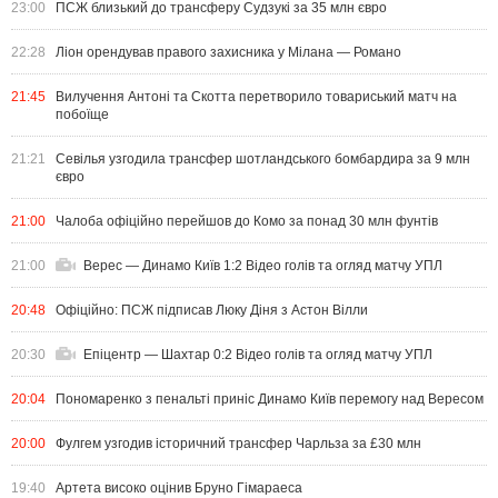
23:00
ПСЖ близький до трансферу Судзукі за 35 млн євро
22:28
Ліон орендував правого захисника у Мілана — Романо
21:45
Вилучення Антоні та Скотта перетворило товариський матч на
побоїще
21:21
Севілья узгодила трансфер шотландського бомбардира за 9 млн
євро
21:00
Чалоба офіційно перейшов до Комо за понад 30 млн фунтів
21:00
Верес — Динамо Київ 1:2 Відео голів та огляд матчу УПЛ
20:48
Офіційно: ПСЖ підписав Люку Діня з Астон Вілли
20:30
Епіцентр — Шахтар 0:2 Відео голів та огляд матчу УПЛ
20:04
Пономаренко з пенальті приніс Динамо Київ перемогу над Вересом
20:00
Фулгем узгодив історичний трансфер Чарльза за £30 млн
19:40
Артета високо оцінив Бруно Гімараеса