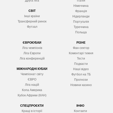
Друга ліга
Італія
Німеччина
СВІТ
Франція
Інші країни
Нідерланди
Трансферний ринок
Португалія
Футзал
Туреччина
Польща
ЄВРОКУБКИ
РІЗНЕ
Ліга чемпіонів
Фан-сектор
Ліга Європ
и
Коментарі тижня
Ліга конференцій
Тести
Подкасти
МІЖНАРОДНІ КУБКИ
Наші відео
Чемпіонат світу
Футбол на ТБ
ЄВРО
Прогнози
Ліга націй
Новини казино
Копа Америка
Кубок Африки (КАН)
СПЕЦПРОЄКТИ
ІНФО
Кращі в історії
Контакти