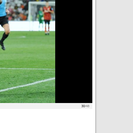
30
/48