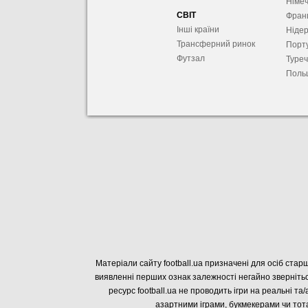
Німе
СВІТ
Фран
Інші країни
Ніде
Трансферний ринок
Порту
Футзал
Туре
Поль
Матеріали сайту football.ua призначені для осіб старш
виявленні перших ознак залежності негайно звернітьс
ресурс football.ua не проводить ігри на реальні та/
азартними іграми, букмекерами чи тота