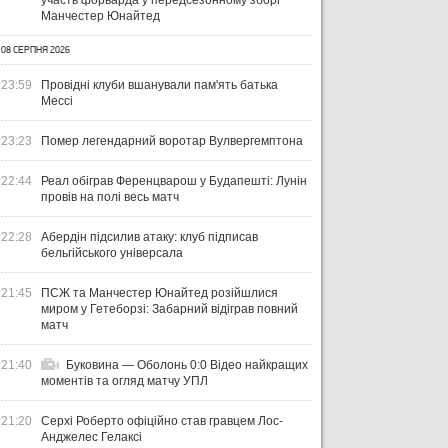
участь форварда у передсезонному зборі
Манчестер Юнайтед
08 СЕРПНЯ 2026
23:59
Провідні клуби вшанували пам'ять батька
Мессі
23:23
Помер легендарний воротар Вулвергемптона
22:44
Реал обіграв Ференцварош у Будапешті: Лунін
провів на полі весь матч
22:28
Абердін підсилив атаку: клуб підписав
бельгійського універсала
21:45
ПСЖ та Манчестер Юнайтед розійшлися
миром у Гетеборзі: Забарний відіграв повний
матч
21:40
Буковина — Оболонь 0:0 Відео найкращих
моментів та огляд матчу УПЛ
21:20
Серхі Роберто офіційно став гравцем Лос-
Анджелес Гелаксі