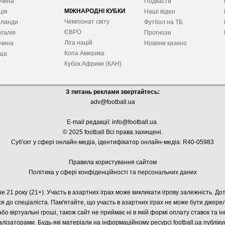
ччина
Подкасти
МІЖНАРОДНІ КУБКИ
ція
Наші відео
Чемпіонат світу
рланди
Футбол на ТБ
ЄВРО
галія
Прогнози
Ліга націй
ччина
Новини казино
Копа Америка
ща
Кубок Африки (КАН)
З питань реклами звертайтесь:
adv@football.ua
E-mail редакції:
info@football.ua
.
© 2025 football Всі права захищені.
Суб'єкт у сфері онлайн-медіа, і
дентифікатор онлайн-медіа: R40-05983
Правила користування сайтом
Політика у сфері конфіденційності та персональних даних
е 21 року (21+). Участь в азартних іграх може викликати ігрову залежність. Д
я до спеціаліста. Пам'ятайте, що участь в азартних іграх не може бути джер
або віртуальні гроші, також сайт не приймає ні в якій формі оплату ставок та і
лізаторами. Будь-які матеріали на інформаційному ресурсі football.ua публік