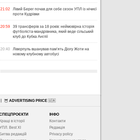
21:02
Лівий Берег почав для себе сезон УПЛ із нічиєї
проти Кудрівки
20:59
39 трансферів за 18 років: неймовірна історія
футболіста-мандрівника, який веде сільський
клуб до Кубка Англії
20:40
Ліверпуль вшанував пам’ять Діогу Жоти на
новому клубному автобусі
🦉
ADVERTISING PRICE
🇺🇦
СПЕЦПРОЄКТИ
ІНФО
Кращі в історії
Контакти
УПЛ. Best XІ
Редакція
Битва редакцій
Privacy policy