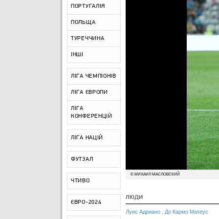
ПОРТУГАЛІЯ
ПОЛЬЩА
ТУРЕЧЧИНА
ІНШІ
ЛІГА ЧЕМПІОНІВ
ЛІГА ЄВРОПИ
ЛІГА
КОНФЕРЕНЦІЙ
ЛІГА НАЦІЙ
ФУТЗАЛ
© МИХАИЛ МАСЛОВСКИЙ
ЧТИВО
ЛЮДИ
ЄВРО-2024
,
Луис Адриано
До Кармо Матеус