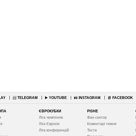
LAY
📨
TELEGRAM
▶️
YOUTUBE
📸
INSTAGRAM
📘
FACEBOOK
ОПА
ЄВРОКУБКИ
РІЗНЕ
я
Ліга чемпіонів
Фан-сектор
ія
Ліга Європ
и
Коментарі тижня
я
Ліга конференцій
Тести