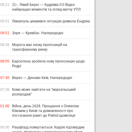
09:21
Лівий Берег — Кудрівка 0:0 Відео
найкращих моментів та огляд матчу УПЛ
09:01
Ліверпуль цікавився ситуацію довкола Ендріка
08:51
Зоря — Кривбас. Напередодні
08:26
Мората має низку пропозицій на
трансферному ринку
08:05
Барселона зробила нову пропозицію щодо
Родрі
07:40
Верес — Динамо Київ. Напередодні
07:36
Комо може завітати на "марсельський
розпродаж"
01:00
Війна, день 1628. Прощання з Олексієм
Юковим у Києві та домовленості про
постачання ракет до Patriot щомісяця
00:30
Рашфорд повертається: Каррік підтвердив