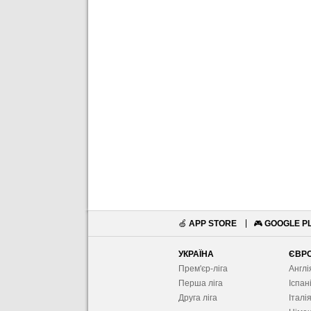
🍏
APP STORE
🎮
GOOGLE P
УКРАЇНА
ЄВР
Прем'єр-ліга
Англі
Перша ліга
Іспан
Друга ліга
Італі