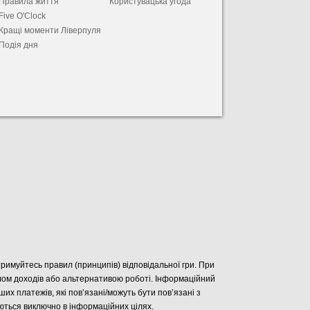
Правила життя
Користувацька угода
Five O'Clock
Кращі моменти Ліверпуля
Подія дня
отримуйтесь правил (принципів) відповідальної гри. При
елом доходів або альтернативою роботі. Інформаційний
нших платежів, які пов’язані/можуть бути пов’язані з
уються виключно в інформаційних цілях.