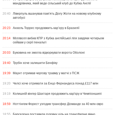
мандрівника, який веде сільський клуб до Кубка Англії
20:40
Ліверпуль вшанував пам’ять Діогу Жоти на новому клубному
автобусі
20:23
Анхель Торрес продовжить кар’єру в Бразилії
20:14
Міллволл вибив КПР з Кубка англійської ліги завдяки чотирьом
сейвам у серії пенальті
20:03
Буковина не змогла відкоркувати ворота Оболоні
19:40
Трубін хоче залишити Бенфіку
19:39
Маунт отримав чергову травму у матчі з ПСЖ
19:20
Челсі хоче отримати за Енцо Фернандеса понад £117 млн
19:19
Колишній вінгер Шахтаря продовжить кар'єру в Чемпіоншипі
18:59
Ноттінгем Форест узгодив трансфер Діоманде за 40 млн євро
18:55
Барселона поставила головну ціль на трансферне вікно