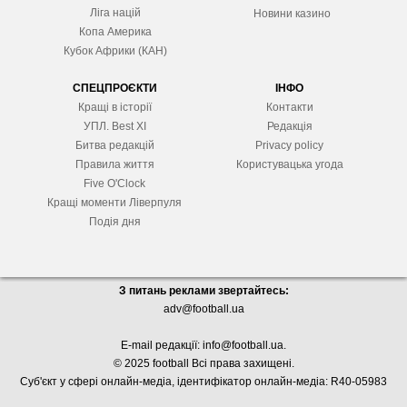
Ліга націй
Новини казино
Копа Америка
Кубок Африки (КАН)
СПЕЦПРОЄКТИ
ІНФО
Кращі в історії
Контакти
УПЛ. Best XІ
Редакція
Битва редакцій
Privacy policy
Правила життя
Користувацька угода
Five O'Clock
Кращі моменти Ліверпуля
Подія дня
З питань реклами звертайтесь:
adv@football.ua
E-mail редакції:
info@football.ua
.
© 2025 football Всі права захищені.
Суб'єкт у сфері онлайн-медіа, і
дентифікатор онлайн-медіа: R40-05983