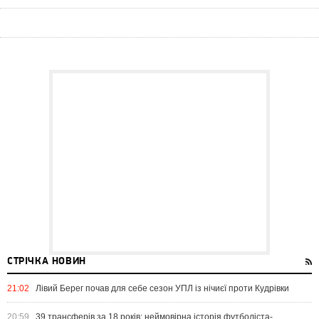
СТРІЧКА НОВИН
21:02
Лівий Берег почав для себе сезон УПЛ із нічиєї проти Кудрівки
20:59
39 трансферів за 18 років: неймовірна історія футболіста-