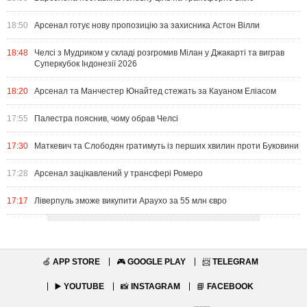
18:50
Арсенал готує нову пропозицію за захисника Астон Вілли
18:48
Челсі з Мудриком у складі розгромив Мілан у Джакарті та виграв
Суперкубок Індонезії 2026
18:20
Арсенал та Манчестер Юнайтед стежать за Кауаном Еліасом
17:55
Палестра пояснив, чому обрав Челсі
17:30
Маткевич та Слободян гратимуть із перших хвилин проти Буковини
17:28
Арсенал зацікавлений у трансфері Ромеро
17:17
Ліверпуль зможе викупити Араухо за 55 млн євро
🍏
APP STORE
🎮
GOOGLE PLAY
📨
TELEGRAM
▶️
YOUTUBE
📸
INSTAGRAM
📘
FACEBOOK