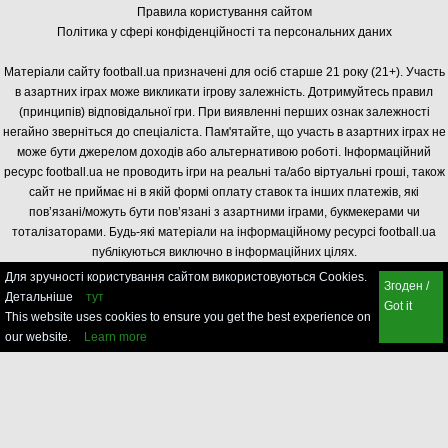
Правила користування сайтом
Політика у сфері конфіденційності та персональних даних
Матеріали сайту football.ua призначені для осіб старше 21 року (21+). Участь
в азартних іграх може викликати ігрову залежність. Дотримуйтесь правил
(принципів) відповідальної гри. При виявленні перших ознак залежності
негайно зверніться до спеціаліста. Пам'ятайте, що участь в азартних іграх не
може бути джерелом доходів або альтернативою роботі. Інформаційний
ресурс football.ua не проводить ігри на реальні та/або віртуальні гроші, також
сайт не приймає ні в якій формі оплату ставок та інших платежів, які
пов’язані/можуть бути пов’язані з азартними іграми, букмекерами чи
тоталізаторами. Будь-які матеріали на інформаційному ресурсі football.ua
публікуються виключно в інформаційних цілях.
Для зручності користування сайтом використовуються Cookies.
Згоден /
Детальніше
тут
Got it
This website uses cookies to ensure you get the best experience on
our website.
Learn more