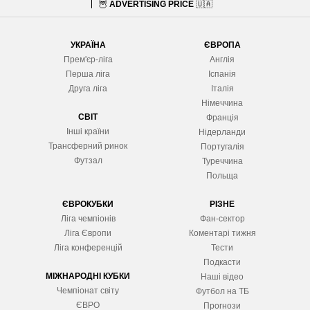
🦉
ADVERTISING PRICE
🇺🇦
УКРАЇНА
ЄВРОПА
Прем'єр-ліга
Англія
Перша ліга
Іспанія
Друга ліга
Італія
Німеччина
СВІТ
Франція
Інші країни
Нідерланди
Трансферний ринок
Португалія
Футзал
Туреччина
Польща
ЄВРОКУБКИ
РІЗНЕ
Ліга чемпіонів
Фан-сектор
Ліга Європ
и
Коментарі тижня
Ліга конференцій
Тести
Подкасти
МІЖНАРОДНІ КУБКИ
Наші відео
Чемпіонат світу
Футбол на ТБ
ЄВРО
Прогнози