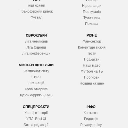
Інші країни
Нідерланди
Трансферний ринок
Португалія
Футзал
Туреччина
Польща
ЄВРОКУБКИ
РІЗНЕ
Ліга чемпіонів
Фан-сектор
Ліга Європ
и
Коментарі тижня
Ліга конференцій
Тести
Подкасти
МІЖНАРОДНІ КУБКИ
Наші відео
Чемпіонат світу
Футбол на ТБ
ЄВРО
Прогнози
Ліга націй
Новини казино
Копа Америка
Кубок Африки (КАН)
СПЕЦПРОЄКТИ
ІНФО
Кращі в історії
Контакти
УПЛ. Best XІ
Редакція
Битва редакцій
Privacy policy