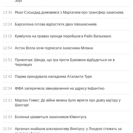
Зорі
13:36
Реал Сосьєдад домовився з Марселем про трансфер захисника
13:24
Барселона готова відпустити двох півзахисників
13:16
Кумбулла на правах оренди перейшов в Райо Вальєкано
12:54
Астон Вілла хоче підписати захисника Мілана
12:52
Прокопчук: Шкода, що гра проти Буковини відбудеться не в
Чернівцях
12:43
Парма орендувала нападника Аталанти Туре
12:34
ФІФА заперечила звинувачення на адресу Інфантіно
12:21
Марлон Гомес: До війни можна було мріяти про довгу кар'єру у
Шахтарі
12:03
Болонья цікавиться захисником Ювентуса
11:54
Арсенал знайшов альтернативу Вінісіусу: у Лондоні стежать за