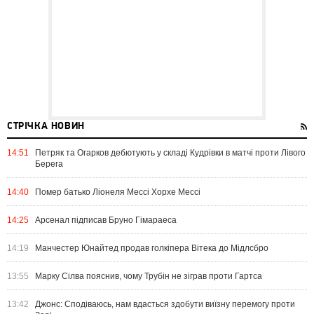
СТРІЧКА НОВИН
14:51
Петряк та Огарков дебютують у складі Кудрівки в матчі проти Лівого
Берега
14:40
Помер батько Ліонеля Мессі Хорхе Мессі
14:25
Арсенал підписав Бруно Гімараеса
14:19
Манчестер Юнайтед продав голкіпера Вітека до Мідлсбро
13:55
Марку Сілва пояснив, чому Трубін не зіграв проти Гартса
13:42
Джонс: Сподіваюсь, нам вдасться здобути виїзну перемогу проти