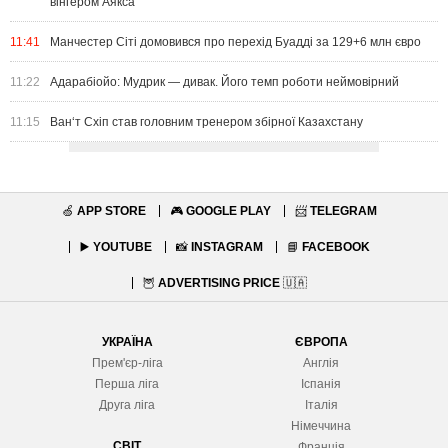
вінгером Аякса
11:41
Манчестер Сіті домовився про перехід Буадді за 129+6 млн євро
11:22
Адарабіойо: Мудрик — дивак. Його темп роботи неймовірний
11:15
Ван‘т Схіп став головним тренером збірної Казахстану
🍏
APP STORE
🎮
GOOGLE PLAY
📨
TELEGRAM
▶️
YOUTUBE
📸
INSTAGRAM
📘
FACEBOOK
🦉
ADVERTISING PRICE
🇺🇦
УКРАЇНА
ЄВРОПА
Прем'єр-ліга
Англія
Перша ліга
Іспанія
Друга ліга
Італія
Німеччина
СВІТ
Франція