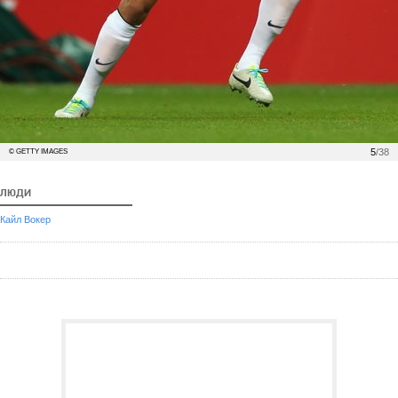
5
/38
© GETTY IMAGES
ЛЮДИ
Кайл Вокер