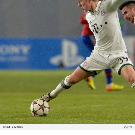
29
/39
© GETTY IMAGES