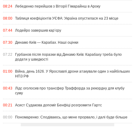
08:24
Лебеденко перейшов з Віторії Гімарайнш в Ароку
08:00
Таблиця коефіцієнтів УЄФА: Україна опустилася на 23 місце
07:44
Лодейро завершив кар’єру
07:30
Динамо Київ — Карабах. Наші оцінки
07:22
Гурбанов після поразки від Динамо Київ: Карабаху треба було
додати у швидкості
01:00
Війна, день 1626. У Ярославлі дрони атакували один з найбільших
НПЗ РФ
00:43
Лідс оголосив про трансфер Траффорда за рекордну для клубу
суму
00:21
Асист Судакова допоміг Бенфіці розгромити Гартс
00:00
Пономаренко: Сподіваюсь, що мене прорвало, і далі буде більше