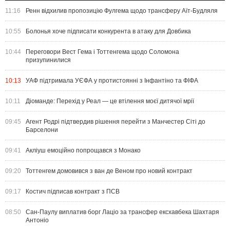
11:16
Ренн відхилив пропозицію Фулгема щодо трансферу Аїт-Будляля
10:55
Болонья хоче підписати конкурента в атаку для Довбика
10:44
Переговори Вест Гема і Тоттенгема щодо Соломона
призупинилися
10:13
УАФ підтримала УЄФА у протистоянні з Інфантіно та ФІФА
10:11
Діоманде: Перехід у Реал — це втілення моєї дитячої мрії
09:45
Агент Родрі підтвердив рішення перейти з Манчестер Сіті до
Барселони
09:41
Акліуш емоційно попрощався з Монако
09:20
Тоттенгем домовився з ван де Веном про новий контракт
09:17
Костич підписав контракт з ПСВ
08:50
Сан-Паулу виплатив борг Лаціо за трансфер ексхавбека Шахтаря
Антоніо