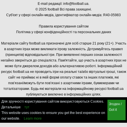
E-mail редакції:
info@football.ua
.
© 2025 football Всі права захищені.
Суб'єкт у сфері онлайн-медіа, і
дентифікатор онлайн-медіа: R40-05983
Правила користування сайтом
Політика у сфері конфіденційності та персональних даних
Матеріали сайту football.ua призначені для осіб старше 21 року (21+). Участь
в азартних іграх може викликати ігрову залежність. Дотримуйтесь правил
(принципів) відповідальної гри. При виявленні перших ознак залежності
негайно зверніться до спеціаліста. Пам'ятайте, що участь в азартних іграх не
може бути джерелом доходів або альтернативою роботі. Інформаційний
ресурс football.ua не проводить ігри на реальні та/або віртуальні гроші, також
сайт не приймає ні в якій формі оплату ставок та інших платежів, які
пов’язані/можуть бути пов’язані з азартними іграми, букмекерами чи
тоталізаторами. Будь-які матеріали на інформаційному ресурсі football.ua
публікуються виключно в інформаційних цілях.
Для зручності користування сайтом використовуються Cookies.
Згоден /
Детальніше
тут
Got it
This website uses cookies to ensure you get the best experience on
our website.
Learn more