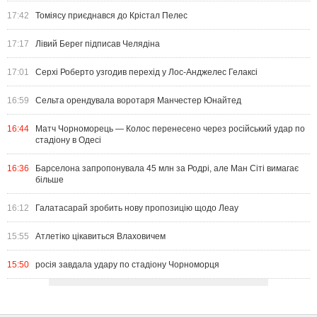
17:42
Томіясу приєднався до Крістал Пелес
17:17
Лівий Берег підписав Челядіна
17:01
Серхі Роберто узгодив перехід у Лос-Анджелес Гелаксі
16:59
Сельта орендувала воротаря Манчестер Юнайтед
16:44
Матч Чорноморець — Колос перенесено через російський удар по
стадіону в Одесі
16:36
Барселона запропонувала 45 млн за Родрі, але Ман Сіті вимагає
більше
16:12
Галатасарай зробить нову пропозицію щодо Леау
15:55
Атлетіко цікавиться Влаховичем
15:50
росія завдала удару по стадіону Чорноморця