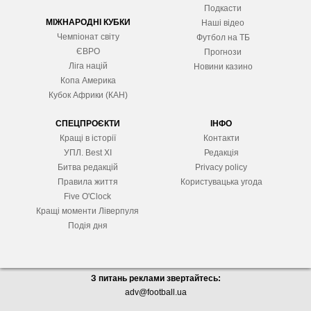
Подкасти
МІЖНАРОДНІ КУБКИ
Наші відео
Чемпіонат світу
Футбол на ТБ
ЄВРО
Прогнози
Ліга націй
Новини казино
Копа Америка
Кубок Африки (КАН)
СПЕЦПРОЄКТИ
ІНФО
Кращі в історії
Контакти
УПЛ. Best XІ
Редакція
Битва редакцій
Privacy policy
Правила життя
Користувацька угода
Five O'Clock
Кращі моменти Ліверпуля
Подія дня
З питань реклами звертайтесь:
adv@football.ua