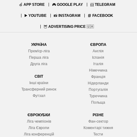
🍏
APP STORE
🎮
GOOGLE PLAY
📨
TELEGRAM
▶️
YOUTUBE
📸
INSTAGRAM
📘
FACEBOOK
🦉
ADVERTISING PRICE
🇺🇦
УКРАЇНА
ЄВРОПА
Прем'єр-ліга
Англія
Перша ліга
Іспанія
Друга ліга
Італія
Німеччина
СВІТ
Франція
Інші країни
Нідерланди
Трансферний ринок
Португалія
Футзал
Туреччина
Польща
ЄВРОКУБКИ
РІЗНЕ
Ліга чемпіонів
Фан-сектор
Ліга Європ
и
Коментарі тижня
Ліга конференцій
Тести