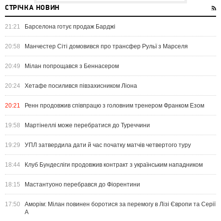
СТРІЧКА НОВИН
21:21
Барселона готує продаж Барджі
20:58
Манчестер Сіті домовився про трансфер Рульї з Марселя
20:49
Мілан попрощався з Беннасером
20:24
Хетафе посилився півзахисником Ліона
20:21
Ренн продовжив співпрацю з головним тренером Франком Езом
19:58
Мартінеллі може перебратися до Туреччини
19:29
УПЛ затвердила дати й час початку матчів четвертого туру
18:44
Клуб Бундесліги продовжив контракт з українським нападником
18:15
Мастантуоно перебрався до Фіорентини
17:50
Аморім: Мілан повинен боротися за перемогу в Лізі Європи та Серії
А