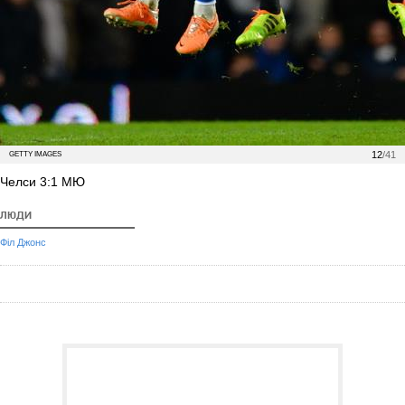
12
/41
GETTY IMAGES
Челси 3:1 МЮ
ЛЮДИ
Філ Джонс