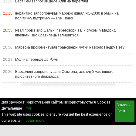
21:26
Вест Гем запросив Деле Аллі на перегляд
21:15
Інфантіно запропонував Марокко фінал ЧС-2030 в обмін на
політичну підтримку — The Times
20:55
Реал провів вирішальні переговори з Вінісіусом: у Мадриді
впевнені, що бразилець залишиться
20:50
Мареска прокоментував трансферні чутки навколо Педру Нету
20:29
Моліна перейде до Роми
20:20
Барселоні запропонували Осімгена, але клуб має іншого
пріоритетного форварда
Для зручності користування сайтом використовуються Cookies.
Згоден /
Детальніше
тут
Got it
This website uses cookies to ensure you get the best experience on
our website.
Learn more