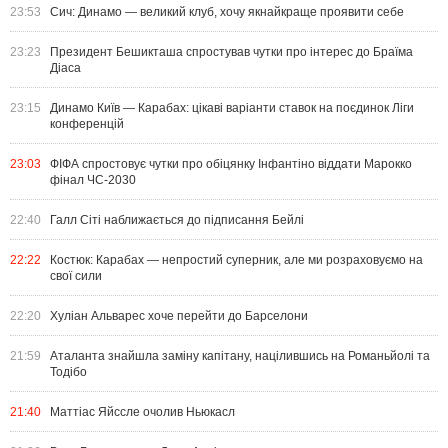
23:53
Сич: Динамо — великий клуб, хочу якнайкраще проявити себе
23:23
Президент Бешикташа спростував чутки про інтерес до Браїма
Діаса
23:15
Динамо Київ — Карабах: цікаві варіанти ставок на поєдинок Ліги
конференцій
23:03
ФІФА спростовує чутки про обіцянку Інфантіно віддати Марокко
фінал ЧС-2030
22:40
Галл Сіті наближається до підписання Бейлі
22:22
Костюк: Карабах — непростий суперник, але ми розраховуємо на
свої сили
22:20
Хуліан Альварес хоче перейти до Барселони
21:59
Аталанта знайшла заміну капітану, націлившись на Романьйолі та
Тодібо
21:40
Маттіас Яйссле очолив Ньюкасл