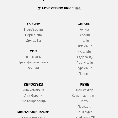
🦉
ADVERTISING PRICE
🇺🇦
УКРАЇНА
ЄВРОПА
Прем'єр-ліга
Англія
Перша ліга
Іспанія
Друга ліга
Італія
Німеччина
СВІТ
Франція
Інші країни
Нідерланди
Трансферний ринок
Португалія
Футзал
Туреччина
Польща
ЄВРОКУБКИ
РІЗНЕ
Ліга чемпіонів
Фан-сектор
Ліга Європ
и
Коментарі тижня
Ліга конференцій
Тести
Подкасти
МІЖНАРОДНІ КУБКИ
Наші відео
Чемпіонат світу
Футбол на ТБ