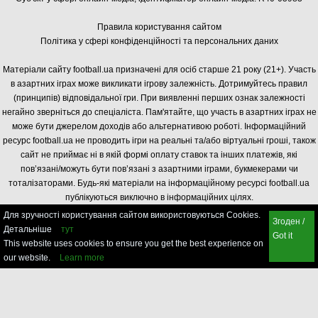
Правила користування сайтом
Політика у сфері конфіденційності та персональних даних
Матеріали сайту football.ua призначені для осіб старше 21 року (21+). Участь
в азартних іграх може викликати ігрову залежність. Дотримуйтесь правил
(принципів) відповідальної гри. При виявленні перших ознак залежності
негайно зверніться до спеціаліста. Пам'ятайте, що участь в азартних іграх не
може бути джерелом доходів або альтернативою роботі. Інформаційний
ресурс football.ua не проводить ігри на реальні та/або віртуальні гроші, також
сайт не приймає ні в якій формі оплату ставок та інших платежів, які
пов’язані/можуть бути пов’язані з азартними іграми, букмекерами чи
тоталізаторами. Будь-які матеріали на інформаційному ресурсі football.ua
публікуються виключно в інформаційних цілях.
Для зручності користування сайтом використовуються Cookies.
Згоден /
Детальніше
тут
Got it
This website uses cookies to ensure you get the best experience on
our website.
Learn more