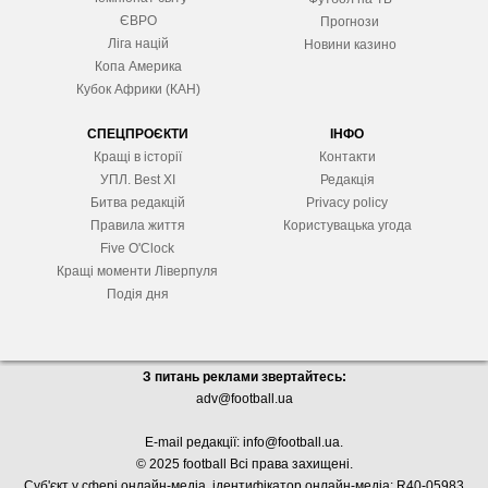
ЄВРО
Прогнози
Ліга націй
Новини казино
Копа Америка
Кубок Африки (КАН)
СПЕЦПРОЄКТИ
ІНФО
Кращі в історії
Контакти
УПЛ. Best XІ
Редакція
Битва редакцій
Privacy policy
Правила життя
Користувацька угода
Five O'Clock
Кращі моменти Ліверпуля
Подія дня
З питань реклами звертайтесь:
adv@football.ua
E-mail редакції:
info@football.ua
.
© 2025 football Всі права захищені.
Суб'єкт у сфері онлайн-медіа, і
дентифікатор онлайн-медіа: R40-05983