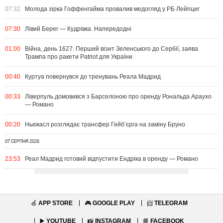
07:32
Молода зірка Гоффенгайма провалив медогляд у РБ Лейпциг
07:30
Лівий Берег — Кудрівка. Напередодні
01:00
Війна, день 1627. Перший візит Зеленського до Сербії, заява
Трампа про ракети Patriot для України
00:40
Куртуа повернувся до тренувань Реала Мадрид
00:33
Ліверпуль домовився з Барселоною про оренду Рональда Араухо
— Романо
00:20
Ньюкасл розглядає трансфер Гейб’єрга на заміну Бруно
07 СЕРПНЯ 2026
23:53
Реал Мадрид готовий відпустити Ендріка в оренду — Романо
🍏
APP STORE
🎮
GOOGLE PLAY
📨
TELEGRAM
▶️
YOUTUBE
📸
INSTAGRAM
📘
FACEBOOK