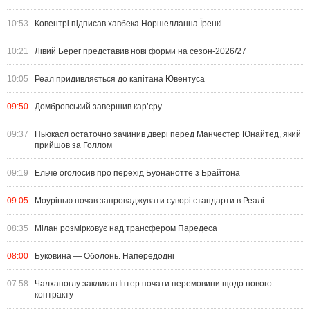
10:53
Ковентрі підписав хавбека Норшелланна Їренкі
10:21
Лівий Берег представив нові форми на сезон-2026/27
10:05
Реал придивляється до капітана Ювентуса
09:50
Домбровський завершив кар’єру
09:37
Ньюкасл остаточно зачинив двері перед Манчестер Юнайтед, який
прийшов за Голлом
09:19
Ельче оголосив про перехід Буонанотте з Брайтона
09:05
Моурінью почав запроваджувати суворі стандарти в Реалі
08:35
Мілан розмірковує над трансфером Паредеса
08:00
Буковина — Оболонь. Напередодні
07:58
Чалханоглу закликав Інтер почати перемовини щодо нового
контракту