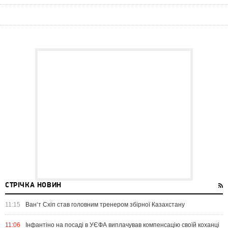
СТРІЧКА НОВИН
11:15
Ван‘т Схіп став головним тренером збірної Казахстану
11:06
Інфантіно на посаді в УЄФА виплачував компенсацію своїй коханці