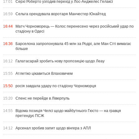
17:01
Серхі Роберто узгодив перехід у Лос-Анджелес Гелаксі
16:59
Сельта орендувала воротаря Манчестер Юнайтед
16:44
Матч Чорноморець — Колос перенесено через російський удар по
стадіону в Одесі
16:36
Барселона запропонувала 45 млн за Родрі, але Ман Сіті вимагає
більше
16:12
Галатасарай зробить нову пропозицію щодо Леау
15:55
Атлетіко цікавиться Влаховичем
15:50
росія завдала удару по стадіону Чорноморця
15:20
Спенс не перейде в Ліверпуль
14:55
Відома позиція Челсі щодо майбутнього Гюсто — на гравця
претендує ПСЖ
14:12
Арсенал зробив запит щодо вінгера з АПЛ