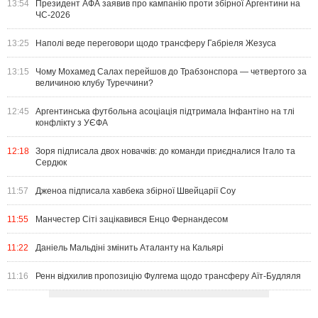
13:54
Президент АФА заявив про кампанію проти збірної Аргентини на
ЧС-2026
13:25
Наполі веде переговори щодо трансферу Габріеля Жезуса
13:15
Чому Мохамед Салах перейшов до Трабзонспора — четвертого за
величиною клубу Туреччини?
12:45
Аргентинська футбольна асоціація підтримала Інфантіно на тлі
конфлікту з УЄФА
12:18
Зоря підписала двох новачків: до команди приєдналися Італо та
Сердюк
11:57
Дженоа підписала хавбека збірної Швейцарії Соу
11:55
Манчестер Сіті зацікавився Енцо Фернандесом
11:22
Даніель Мальдіні змінить Аталанту на Кальярі
11:16
Ренн відхилив пропозицію Фулгема щодо трансферу Аїт-Будляля