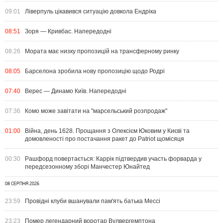
09:01
Ліверпуль цікавився ситуацію довкола Ендріка
08:51
Зоря — Кривбас. Напередодні
08:26
Мората має низку пропозицій на трансферному ринку
08:05
Барселона зробила нову пропозицію щодо Родрі
07:40
Верес — Динамо Київ. Напередодні
07:36
Комо може завітати на "марсельський розпродаж"
01:00
Війна, день 1628. Прощання з Олексієм Юковим у Києві та
домовленості про постачання ракет до Patriot щомісяця
00:30
Рашфорд повертається: Каррік підтвердив участь форварда у
передсезонному зборі Манчестер Юнайтед
08 СЕРПНЯ 2026
23:59
Провідні клуби вшанували пам'ять батька Мессі
23:23
Помер легендарний воротар Вулвергемптона