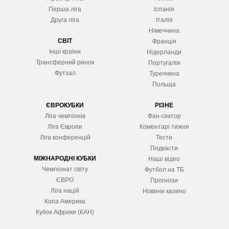
Перша ліга
Іспанія
Друга ліга
Італія
Німеччина
СВІТ
Франція
Інші країни
Нідерланди
Трансферний ринок
Португалія
Футзал
Туреччина
Польща
ЄВРОКУБКИ
РІЗНЕ
Ліга чемпіонів
Фан-сектор
Ліга Європ
и
Коментарі тижня
Ліга конференцій
Тести
Подкасти
МІЖНАРОДНІ КУБКИ
Наші відео
Чемпіонат світу
Футбол на ТБ
ЄВРО
Прогнози
Ліга націй
Новини казино
Копа Америка
Кубок Африки (КАН)