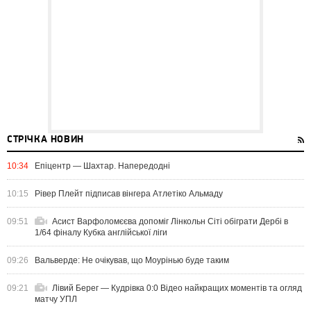
СТРІЧКА НОВИН
10:34
Епіцентр — Шахтар. Напередодні
10:15
Рівер Плейт підписав вінгера Атлетіко Альмаду
09:51
Асист Варфоломєєва допоміг Лінкольн Сіті обіграти Дербі в
1/64 фіналу Кубка англійської ліги
09:26
Вальверде: Не очікував, що Моурінью буде таким
09:21
Лівий Берег — Кудрівка 0:0 Відео найкращих моментів та огляд
матчу УПЛ