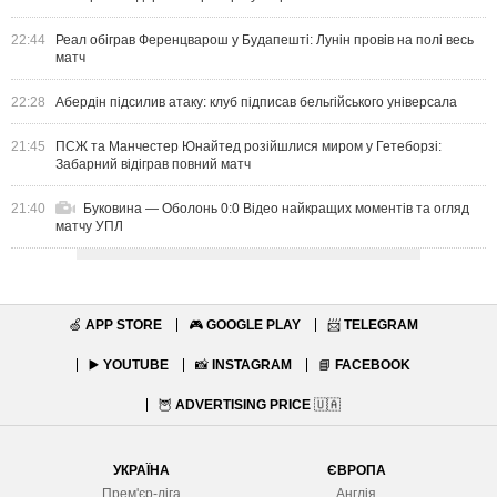
22:44
Реал обіграв Ференцварош у Будапешті: Лунін провів на полі весь
матч
22:28
Абердін підсилив атаку: клуб підписав бельгійського універсала
21:45
ПСЖ та Манчестер Юнайтед розійшлися миром у Гетеборзі:
Забарний відіграв повний матч
21:40
Буковина — Оболонь 0:0 Відео найкращих моментів та огляд
матчу УПЛ
🍏
APP STORE
🎮
GOOGLE PLAY
📨
TELEGRAM
▶️
YOUTUBE
📸
INSTAGRAM
📘
FACEBOOK
🦉
ADVERTISING PRICE
🇺🇦
УКРАЇНА
ЄВРОПА
Прем'єр-ліга
Англія