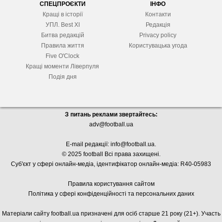
СПЕЦПРОЄКТИ
ІНФО
Кращі в історії
Контакти
УПЛ. Best XІ
Редакція
Битва редакцій
Privacy policy
Правила життя
Користувацька угода
Five O'Clock
Кращі моменти Ліверпуля
Подія дня
З питань реклами звертайтесь:
adv@football.ua
E-mail редакції:
info@football.ua
.
© 2025 football Всі права захищені.
Суб'єкт у сфері онлайн-медіа, і
дентифікатор онлайн-медіа: R40-05983
Правила користування сайтом
Політика у сфері конфіденційності та персональних даних
Матеріали сайту football.ua призначені для осіб старше 21 року (21+). Участь