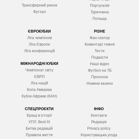
Трансферний ринок
Португалія
Футзал
Туреччина
Польща
ЄВРОКУБКИ
РІЗНЕ
Ліга чемпіонів
Фан-сектор
Ліга Європ
и
Коментарі тижня
Ліга конференцій
Тести
Подкасти
МІЖНАРОДНІ КУБКИ
Наші відео
Чемпіонат світу
Футбол на ТБ
ЄВРО
Прогнози
Ліга націй
Новини казино
Копа Америка
Кубок Африки (КАН)
СПЕЦПРОЄКТИ
ІНФО
Кращі в історії
Контакти
УПЛ. Best XІ
Редакція
Битва редакцій
Privacy policy
Правила життя
Користувацька угода