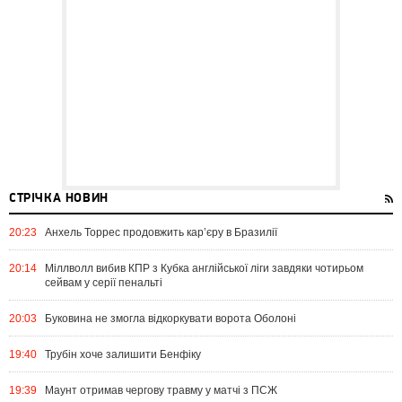
СТРІЧКА НОВИН
20:23
Анхель Торрес продовжить кар’єру в Бразилії
20:14
Міллволл вибив КПР з Кубка англійської ліги завдяки чотирьом
сейвам у серії пенальті
20:03
Буковина не змогла відкоркувати ворота Оболоні
19:40
Трубін хоче залишити Бенфіку
19:39
Маунт отримав чергову травму у матчі з ПСЖ