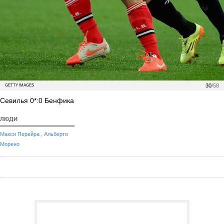
30
/58
GETTY IMAGES
Севилья 0*:0 Бенфика
ЛЮДИ
,
Макси Перейра
Альберто
Морено