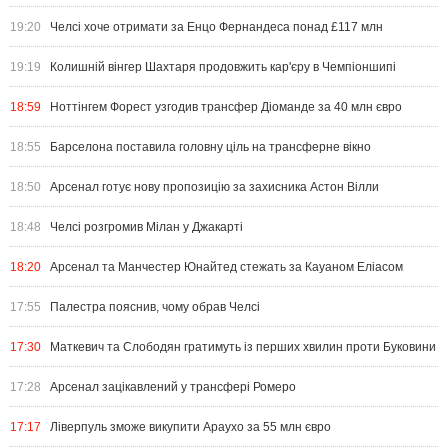
19:20
Челсі хоче отримати за Енцо Фернандеса понад £117 млн
19:19
Колишній вінгер Шахтаря продовжить кар'єру в Чемпіоншипі
18:59
Ноттінгем Форест узгодив трансфер Діоманде за 40 млн євро
18:55
Барселона поставила головну ціль на трансферне вікно
18:50
Арсенал готує нову пропозицію за захисника Астон Вілли
18:48
Челсі розгромив Мілан у Джакарті
18:20
Арсенал та Манчестер Юнайтед стежать за Кауаном Еліасом
17:55
Палестра пояснив, чому обрав Челсі
17:30
Маткевич та Слободян гратимуть із перших хвилин проти Буковини
17:28
Арсенал зацікавлений у трансфері Ромеро
17:17
Ліверпуль зможе викупити Араухо за 55 млн євро