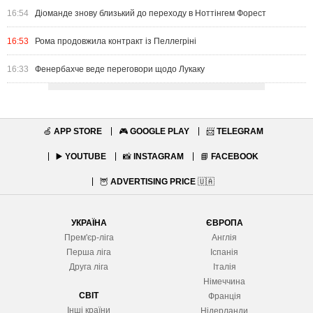
16:54
Діоманде знову близький до переходу в Ноттінгем Форест
16:53
Рома продовжила контракт із Пеллегріні
16:33
Фенербахче веде переговори щодо Лукаку
🍏
APP STORE
🎮
GOOGLE PLAY
📨
TELEGRAM
▶️
YOUTUBE
📸
INSTAGRAM
📘
FACEBOOK
🦉
ADVERTISING PRICE
🇺🇦
УКРАЇНА
ЄВРОПА
Прем'єр-ліга
Англія
Перша ліга
Іспанія
Друга ліга
Італія
Німеччина
СВІТ
Франція
Інші країни
Нідерланди