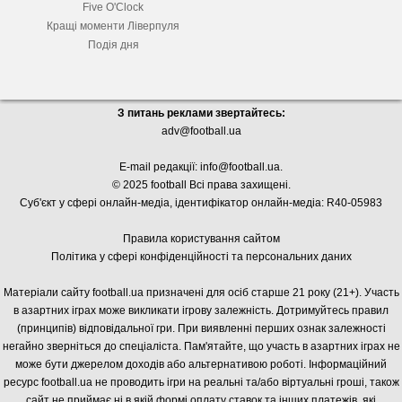
Five O'Clock
Кращі моменти Ліверпуля
Подія дня
З питань реклами звертайтесь:
adv@football.ua
E-mail редакції:
info@football.ua
.
© 2025 football Всі права захищені.
Суб'єкт у сфері онлайн-медіа, і
дентифікатор онлайн-медіа: R40-05983
Правила користування сайтом
Політика у сфері конфіденційності та персональних даних
Матеріали сайту football.ua призначені для осіб старше 21 року (21+). Участь
в азартних іграх може викликати ігрову залежність. Дотримуйтесь правил
(принципів) відповідальної гри. При виявленні перших ознак залежності
негайно зверніться до спеціаліста. Пам'ятайте, що участь в азартних іграх не
може бути джерелом доходів або альтернативою роботі. Інформаційний
ресурс football.ua не проводить ігри на реальні та/або віртуальні гроші, також
сайт не приймає ні в якій формі оплату ставок та інших платежів, які