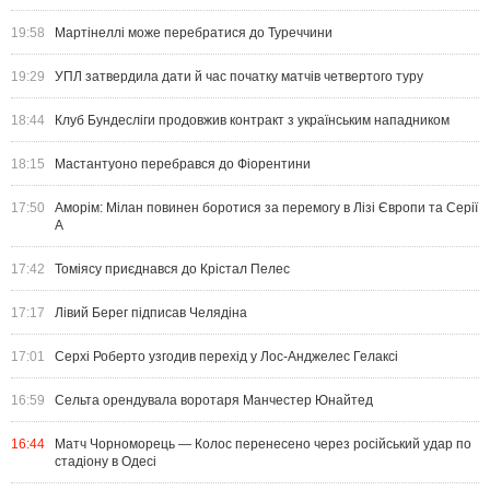
19:58
Мартінеллі може перебратися до Туреччини
19:29
УПЛ затвердила дати й час початку матчів четвертого туру
18:44
Клуб Бундесліги продовжив контракт з українським нападником
18:15
Мастантуоно перебрався до Фіорентини
17:50
Аморім: Мілан повинен боротися за перемогу в Лізі Європи та Серії
А
17:42
Томіясу приєднався до Крістал Пелес
17:17
Лівий Берег підписав Челядіна
17:01
Серхі Роберто узгодив перехід у Лос-Анджелес Гелаксі
16:59
Сельта орендувала воротаря Манчестер Юнайтед
16:44
Матч Чорноморець — Колос перенесено через російський удар по
стадіону в Одесі