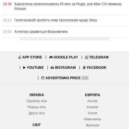
16:36
Барселона запропонувала 45 млн за Родрі, але Ман Сіті вимагає
більше
16:12
Галатасарай зробить нову пропозицію щодо Леау
15:55
Атлетіко цікавиться Влаховичем
🍏
APP STORE
🎮
GOOGLE PLAY
📨
TELEGRAM
▶️
YOUTUBE
📸
INSTAGRAM
📘
FACEBOOK
🦉
ADVERTISING PRICE
🇺🇦
УКРАЇНА
ЄВРОПА
Прем'єр-ліга
Англія
Перша ліга
Іспанія
Друга ліга
Італія
Німеччина
СВІТ
Франція