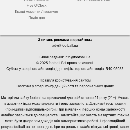
Five O'Clock
Кращі моменти Ліверпуля
Подія дня
З питань реклами звертайтесь:
adv@football.ua
E-mail редакції:
info@football.ua
.
© 2025 football Всі права захищені.
Суб'єкт у сфері онлайн-медіа, і
дентифікатор онлайн-медіа: R40-05983
Правила користування сайтом
Політика у сфері конфіденційності та персональних даних
Матеріали сайту football.ua призначені для осіб старше 21 року (21+). Участь
в азартних іграх може викликати ігрову залежність. Дотримуйтесь правил
(принципів) відповідальної гри. При виявленні перших ознак залежності
негайно зверніться до спеціаліста. Пам'ятайте, що участь в азартних іграх не
може бути джерелом доходів або альтернативою роботі. Інформаційний
ресурс football.ua не проводить ігри на реальні та/або віртуальні гроші, також