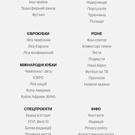
Інші країни
Нідерланди
Трансферний ринок
Португалія
Футзал
Туреччина
Польща
ЄВРОКУБКИ
РІЗНЕ
Ліга чемпіонів
Фан-сектор
Ліга Європ
и
Коментарі тижня
Ліга конференцій
Тести
Подкасти
МІЖНАРОДНІ КУБКИ
Наші відео
Чемпіонат світу
Футбол на ТБ
ЄВРО
Прогнози
Ліга націй
Новини казино
Копа Америка
Кубок Африки (КАН)
СПЕЦПРОЄКТИ
ІНФО
Кращі в історії
Контакти
УПЛ. Best XІ
Редакція
Битва редакцій
Privacy policy
Правила життя
Користувацька угода