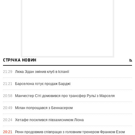
СТРІЧКА НОВИН
21:29
Люка Зідан змінив клуб в Іспанії
21:21
Барселона готує продаж Барджі
20:58
Манчестер Сіті домовився про трансфер Рульї з Марселя
20:49
Мілан попрощався з Беннасером
20:24
Хетафе посилився півзахисником Ліона
20:21
Ренн продовжив співпрацю з головним тренером Франком Езом