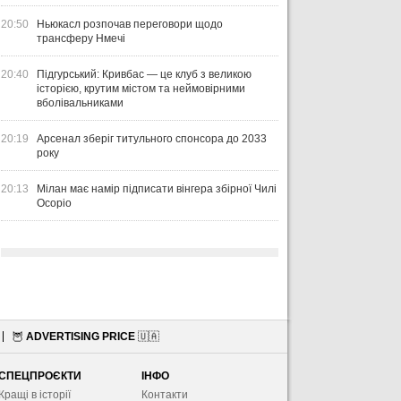
20:50
Ньюкасл розпочав переговори щодо
трансферу Нмечі
20:40
Підгурський: Кривбас — це клуб з великою
історією, крутим містом та неймовірними
вболівальниками
20:19
Арсенал зберіг титульного спонсора до 2033
року
20:13
Мілан має намір підписати вінгера збірної Чилі
Осоріо
🦉
ADVERTISING PRICE
🇺🇦
СПЕЦПРОЄКТИ
ІНФО
Кращі в історії
Контакти