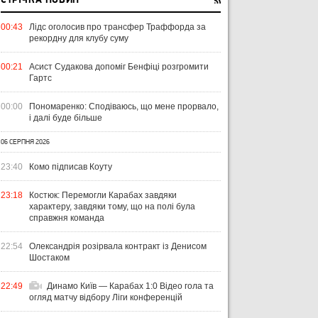
СТРІЧКА НОВИН
00:43
Лідс оголосив про трансфер Траффорда за
рекордну для клубу суму
00:21
Асист Судакова допоміг Бенфіці розгромити
Гартс
00:00
Пономаренко: Сподіваюсь, що мене прорвало,
і далі буде більше
06 СЕРПНЯ 2026
23:40
Комо підписав Коуту
23:18
Костюк: Перемогли Карабах завдяки
характеру, завдяки тому, що на полі була
справжня команда
22:54
Олександрія розірвала контракт із Денисом
Шостаком
22:49
Динамо Київ — Карабах 1:0 Відео гола та
огляд матчу відбору Ліги конференцій