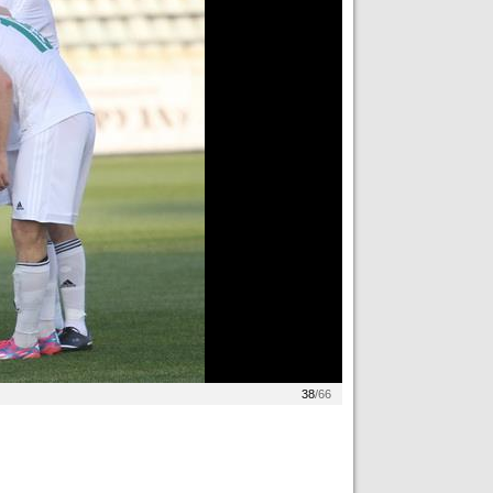
38
/66