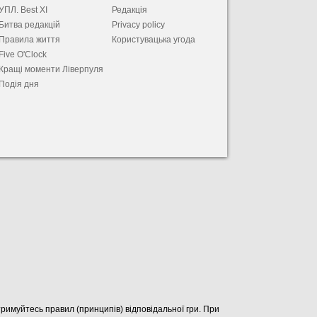
УПЛ. Best XІ
Редакція
Битва редакцій
Privacy policy
Правила життя
Користувацька угода
Five O'Clock
Кращі моменти Ліверпуля
Подія дня
отримуйтесь правил (принципів) відповідальної гри. При