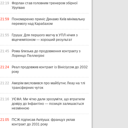
22:19
Форлан став головним тренером збірної
Уругваю
21:59
Пономаренко приніс Динамо Київ мінімальну
перемогу над Карабахом
21:55
Груша: Для першого матчу в УПЛ нічия з
віцечемпіоном — хороший результат
21:45
Рома близька до продовження контракту з
Лоренцо Пеллегріні
21:24
Реал продовжив контракт із Вінісіусом до 2032
року
21:22
Аморім висловився про майбутнє Леау на тлі
трансферних чуток
21:16
УЄФА: Ми чітко дали зрозуміти, що втратили
довіру до Інфантіно — позиція залишається
незмінною
21:05
ПСЖ підписав Акліуша: француз уклав
контракт до 2031 року