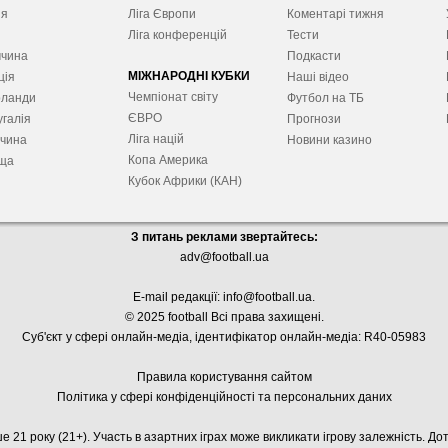
ія
Ліга Європ
и
Коментарі тижня
я
Ліга конференцій
Тести
ччина
Подкасти
МІЖНАРОДНІ КУБКИ
ція
Наші відео
Чемпіонат світу
рланди
Футбол на ТБ
ЄВРО
галія
Прогнози
Ліга націй
ччина
Новини казино
Копа Америка
ща
Кубок Африки (КАН)
З питань реклами звертайтесь:
adv@football.ua
E-mail редакції:
info@football.ua
.
© 2025 football Всі права захищені.
Суб'єкт у сфері онлайн-медіа, і
дентифікатор онлайн-медіа: R40-05983
Правила користування сайтом
Політика у сфері конфіденційності та персональних даних
е 21 року (21+). Участь в азартних іграх може викликати ігрову залежність. Д