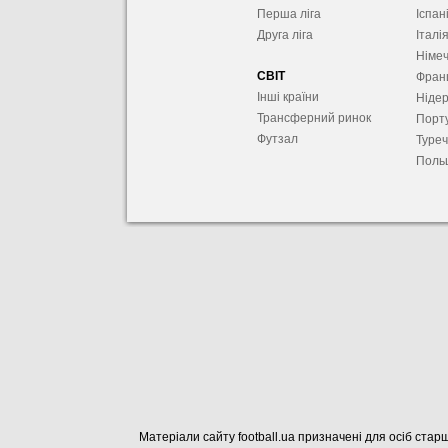
Перша ліга
Іспан
Друга ліга
Італі
Німе
СВІТ
Фран
Інші країни
Ніде
Трансферний ринок
Порту
Футзал
Туре
Поль
Матеріали сайту football.ua призначені для осіб старш