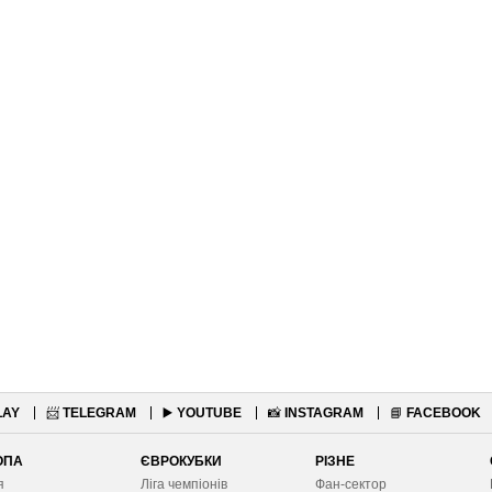
LAY
📨
TELEGRAM
▶️
YOUTUBE
📸
INSTAGRAM
📘
FACEBOOK
ОПА
ЄВРОКУБКИ
РІЗНЕ
я
Ліга чемпіонів
Фан-сектор