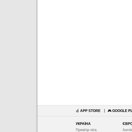
🍏
APP STORE
🎮
GOOGLE P
УКРАЇНА
ЄВР
Прем'єр-ліга
Англі