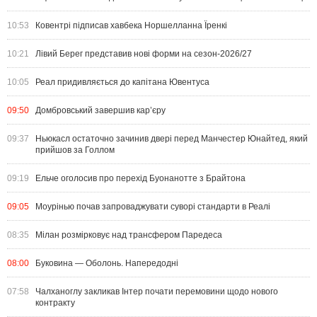
10:53
Ковентрі підписав хавбека Норшелланна Їренкі
10:21
Лівий Берег представив нові форми на сезон-2026/27
10:05
Реал придивляється до капітана Ювентуса
09:50
Домбровський завершив кар’єру
09:37
Ньюкасл остаточно зачинив двері перед Манчестер Юнайтед, який
прийшов за Голлом
09:19
Ельче оголосив про перехід Буонанотте з Брайтона
09:05
Моурінью почав запроваджувати суворі стандарти в Реалі
08:35
Мілан розмірковує над трансфером Паредеса
08:00
Буковина — Оболонь. Напередодні
07:58
Чалханоглу закликав Інтер почати перемовини щодо нового
контракту