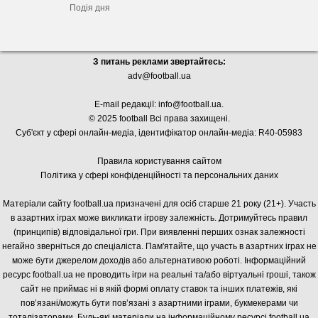
Подія дня
З питань реклами звертайтесь:
adv@football.ua
E-mail редакції:
info@football.ua
.
© 2025 football Всі права захищені.
Суб'єкт у сфері онлайн-медіа, і
дентифікатор онлайн-медіа: R40-05983
Правила користування сайтом
Політика у сфері конфіденційності та персональних даних
Матеріали сайту football.ua призначені для осіб старше 21 року (21+). Участь
в азартних іграх може викликати ігрову залежність. Дотримуйтесь правил
(принципів) відповідальної гри. При виявленні перших ознак залежності
негайно зверніться до спеціаліста. Пам'ятайте, що участь в азартних іграх не
може бути джерелом доходів або альтернативою роботі. Інформаційний
ресурс football.ua не проводить ігри на реальні та/або віртуальні гроші, також
сайт не приймає ні в якій формі оплату ставок та інших платежів, які
пов’язані/можуть бути пов’язані з азартними іграми, букмекерами чи
тоталізаторами. Будь-які матеріали на інформаційному ресурсі football.ua