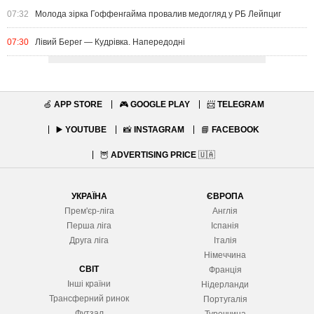
07:32
Молода зірка Гоффенгайма провалив медогляд у РБ Лейпциг
07:30
Лівий Берег — Кудрівка. Напередодні
🍏
APP STORE
🎮
GOOGLE PLAY
📨
TELEGRAM
▶️
YOUTUBE
📸
INSTAGRAM
📘
FACEBOOK
🦉
ADVERTISING PRICE
🇺🇦
УКРАЇНА
ЄВРОПА
Прем'єр-ліга
Англія
Перша ліга
Іспанія
Друга ліга
Італія
Німеччина
СВІТ
Франція
Інші країни
Нідерланди
Трансферний ринок
Португалія
Футзал