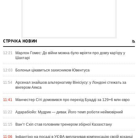
СТРІЧКА НОВИН
12:21
Марлон Гомес: До війни можна було мріяти про довгу кар'єру у
Шахтарі
12:03
Болонья цікавиться захисником Ювентуса
11:54
Арсенал знайшов альтернативу Вінісіусу: у Лондоні стежать за
вінгером Аякса
11:41
Манчестер Сіті домовився про перехід Буадді за 129+6 млн євро
11:22
Адарабіойо: Мудрик — дивак. Його темп роботи неймовірний
11:15
Ван‘т Схіп став головним тренером збірної Казахстану
11:06
Інфантіно на посаді в УЄФА виплачував компенсацію своїй коханці