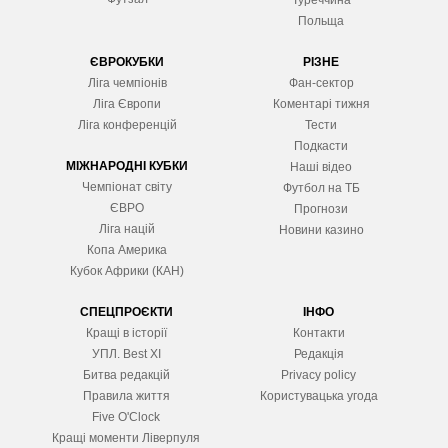
Туреччина
Польща
ЄВРОКУБКИ
РІЗНЕ
Ліга чемпіонів
Фан-сектор
Ліга Європ
и
Коментарі тижня
Ліга конференцій
Тести
Подкасти
МІЖНАРОДНІ КУБКИ
Наші відео
Чемпіонат світу
Футбол на ТБ
ЄВРО
Прогнози
Ліга націй
Новини казино
Копа Америка
Кубок Африки (КАН)
СПЕЦПРОЄКТИ
ІНФО
Кращі в історії
Контакти
УПЛ. Best XІ
Редакція
Битва редакцій
Privacy policy
Правила життя
Користувацька угода
Five O'Clock
Кращі моменти Ліверпуля