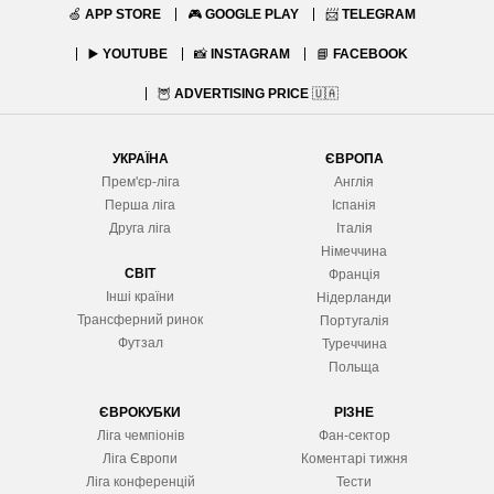
🍏
APP STORE
🎮
GOOGLE PLAY
📨
TELEGRAM
▶️
YOUTUBE
📸
INSTAGRAM
📘
FACEBOOK
🦉
ADVERTISING PRICE
🇺🇦
УКРАЇНА
ЄВРОПА
Прем'єр-ліга
Англія
Перша ліга
Іспанія
Друга ліга
Італія
Німеччина
СВІТ
Франція
Інші країни
Нідерланди
Трансферний ринок
Португалія
Футзал
Туреччина
Польща
ЄВРОКУБКИ
РІЗНЕ
Ліга чемпіонів
Фан-сектор
Ліга Європ
и
Коментарі тижня
Ліга конференцій
Тести