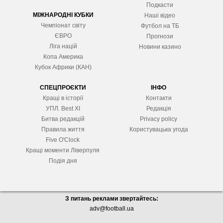
Подкасти
МІЖНАРОДНІ КУБКИ
Наші відео
Чемпіонат світу
Футбол на ТБ
ЄВРО
Прогнози
Ліга націй
Новини казино
Копа Америка
Кубок Африки (КАН)
СПЕЦПРОЄКТИ
ІНФО
Кращі в історії
Контакти
УПЛ. Best XІ
Редакція
Битва редакцій
Privacy policy
Правила життя
Користувацька угода
Five O'Clock
Кращі моменти Ліверпуля
Подія дня
З питань реклами звертайтесь:
adv@football.ua