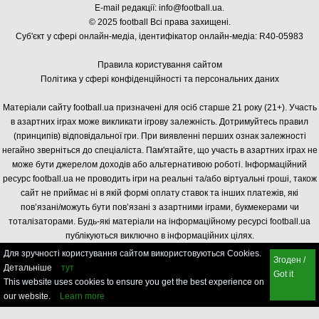
E-mail редакції:
info@football.ua
.
© 2025 football Всі права захищені.
Суб'єкт у сфері онлайн-медіа, і
дентифікатор онлайн-медіа: R40-05983
Правила користування сайтом
Політика у сфері конфіденційності та персональних даних
Матеріали сайту football.ua призначені для осіб старше 21 року (21+). Участь
в азартних іграх може викликати ігрову залежність. Дотримуйтесь правил
(принципів) відповідальної гри. При виявленні перших ознак залежності
негайно зверніться до спеціаліста. Пам'ятайте, що участь в азартних іграх не
може бути джерелом доходів або альтернативою роботі. Інформаційний
ресурс football.ua не проводить ігри на реальні та/або віртуальні гроші, також
сайт не приймає ні в якій формі оплату ставок та інших платежів, які
пов’язані/можуть бути пов’язані з азартними іграми, букмекерами чи
тоталізаторами. Будь-які матеріали на інформаційному ресурсі football.ua
публікуються виключно в інформаційних цілях.
Для зручності користування сайтом використовуються Cookies.
Згоден /
Детальніше
тут
Got it
This website uses cookies to ensure you get the best experience on
our website.
Learn more