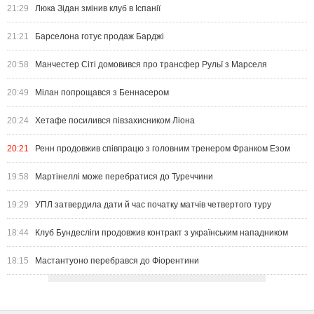
21:29
Люка Зідан змінив клуб в Іспанії
21:21
Барселона готує продаж Барджі
20:58
Манчестер Сіті домовився про трансфер Рульї з Марселя
20:49
Мілан попрощався з Беннасером
20:24
Хетафе посилився півзахисником Ліона
20:21
Ренн продовжив співпрацю з головним тренером Франком Езом
19:58
Мартінеллі може перебратися до Туреччини
19:29
УПЛ затвердила дати й час початку матчів четвертого туру
18:44
Клуб Бундесліги продовжив контракт з українським нападником
18:15
Мастантуоно перебрався до Фіорентини