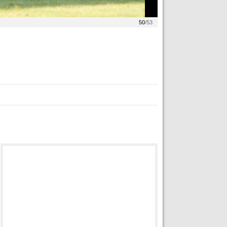
50
/53