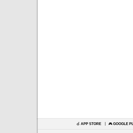
🍏
APP STORE
🎮
GOOGLE P