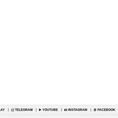
LAY
📨
TELEGRAM
▶️
YOUTUBE
📸
INSTAGRAM
📘
FACEBOOK