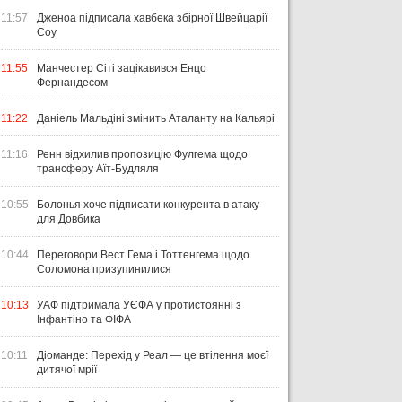
11:57
Дженоа підписала хавбека збірної Швейцарії
Соу
11:55
Манчестер Сіті зацікавився Енцо
Фернандесом
11:22
Даніель Мальдіні змінить Аталанту на Кальярі
11:16
Ренн відхилив пропозицію Фулгема щодо
трансферу Аїт-Будляля
10:55
Болонья хоче підписати конкурента в атаку
для Довбика
10:44
Переговори Вест Гема і Тоттенгема щодо
Соломона призупинилися
10:13
УАФ підтримала УЄФА у протистоянні з
Інфантіно та ФІФА
10:11
Діоманде: Перехід у Реал — це втілення моєї
дитячої мрії