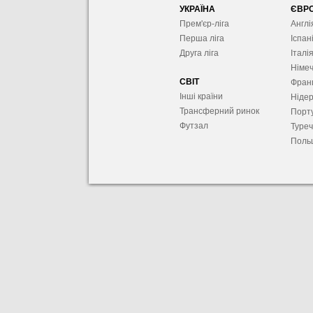
УКРАЇНА
ЄВР
Прем'єр-ліга
Англі
Перша ліга
Іспан
Друга ліга
Італі
Німе
СВІТ
Фран
Інші країни
Ніде
Трансферний ринок
Порту
Футзал
Туре
Поль