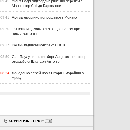
09:45
Агент Родрі підтвердив рішення перейти з
Манчестер Сіті до Барселони
09:41
Акліуш емоційно попрощався з Монако
09:20
Тоттенгем домовився з ван де Веном про
новий контракт
09:17
Костич підписав контракт з ПСВ
08:50
Сан-Паулу виплатив борг Лаціо за трансфер
ексхавбека Шахтаря Антоніо
08:24
Лебеденко перейшов з Віторії Гімарайнш в
Ароку
🦉
ADVERTISING PRICE
🇺🇦