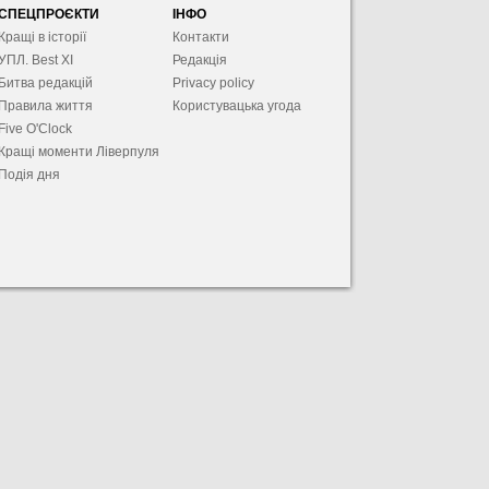
СПЕЦПРОЄКТИ
ІНФО
Кращі в історії
Контакти
УПЛ. Best XІ
Редакція
Битва редакцій
Privacy policy
Правила життя
Користувацька угода
Five O'Clock
Кращі моменти Ліверпуля
Подія дня