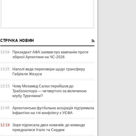
СТРІЧКА НОВИН
13:54
Президент АФА заявив про кампанію проти
збірної Аргентини на ЧС-2026
13:25
Наполі веде переговори щодо трансферу
Габріеля Жезуса
13:15
Чому Мохамед Салах перейшов до
Трабзонспора — четвертого за величиною
клубу Туреччини?
12:45
Аргентинська футбольна асоціація підтримала
Інфантіно на тлі конфлікту з УЄФА
12:18
Зоря підписала двох новачків: до команди
приєдналися Італо та Сердюк