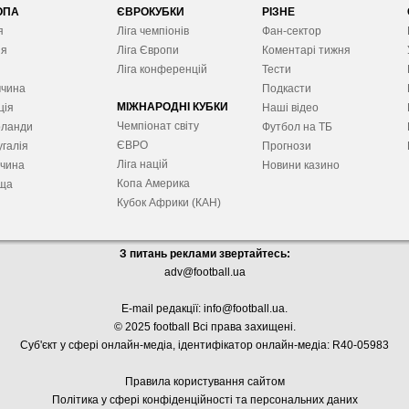
ОПА
ЄВРОКУБКИ
РІЗНЕ
я
Ліга чемпіонів
Фан-сектор
ія
Ліга Європ
и
Коментарі тижня
я
Ліга конференцій
Тести
ччина
Подкасти
МІЖНАРОДНІ КУБКИ
ція
Наші відео
Чемпіонат світу
рланди
Футбол на ТБ
ЄВРО
галія
Прогнози
Ліга націй
ччина
Новини казино
Копа Америка
ща
Кубок Африки (КАН)
З питань реклами звертайтесь:
adv@football.ua
E-mail редакції:
info@football.ua
.
© 2025 football Всі права захищені.
Суб'єкт у сфері онлайн-медіа, і
дентифікатор онлайн-медіа: R40-05983
Правила користування сайтом
Політика у сфері конфіденційності та персональних даних