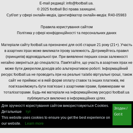
E-mail редакції:
info@football.ua
.
© 2025 football Всі права захищені.
Суб'єкт у сфері онлайн-медіа, і
дентифікатор онлайн-медіа: R40-05983
Правила користування сайтом
Політика у сфері конфіденційності та персональних даних
Матеріали сайту football.ua призначені для осіб старше 21 року (21+). Участь
в азартних іграх може викликати ігрову залежність. Дотримуйтесь правил
(принципів) відповідальної гри. При виявленні перших ознак залежності
негайно зверніться до спеціаліста. Пам'ятайте, що участь в азартних іграх не
може бути джерелом доходів або альтернативою роботі. Інформаційний
ресурс football.ua не проводить ігри на реальні та/або віртуальні гроші, також
сайт не приймає ні в якій формі оплату ставок та інших платежів, які
пов’язані/можуть бути пов’язані з азартними іграми, букмекерами чи
тоталізаторами. Будь-які матеріали на інформаційному ресурсі football.ua
публікуються виключно в інформаційних цілях.
Для зручності користування сайтом використовуються Cookies.
Згоден /
Детальніше
тут
Got it
This website uses cookies to ensure you get the best experience on
our website.
Learn more