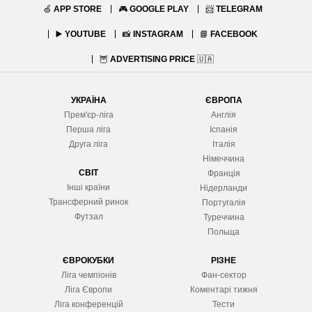
🍏
APP STORE
🎮
GOOGLE PLAY
📨
TELEGRAM
▶️
YOUTUBE
📸
INSTAGRAM
📘
FACEBOOK
🦉
ADVERTISING PRICE
🇺🇦
УКРАЇНА
ЄВРОПА
Прем'єр-ліга
Англія
Перша ліга
Іспанія
Друга ліга
Італія
Німеччина
СВІТ
Франція
Інші країни
Нідерланди
Трансферний ринок
Португалія
Футзал
Туреччина
Польща
ЄВРОКУБКИ
РІЗНЕ
Ліга чемпіонів
Фан-сектор
Ліга Європ
и
Коментарі тижня
Ліга конференцій
Тести