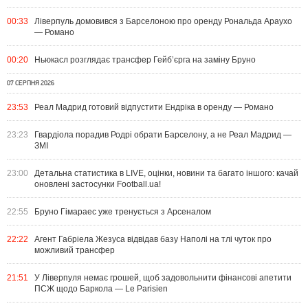
00:33
Ліверпуль домовився з Барселоною про оренду Рональда Араухо
— Романо
00:20
Ньюкасл розглядає трансфер Гейб’єрга на заміну Бруно
07 СЕРПНЯ 2026
23:53
Реал Мадрид готовий відпустити Ендріка в оренду — Романо
23:23
Гвардіола порадив Родрі обрати Барселону, а не Реал Мадрид —
ЗМІ
23:00
Детальна статистика в LIVE, оцінки, новини та багато іншого: качай
оновлені застосунки Football.ua!
22:55
Бруно Гімараес уже тренується з Арсеналом
22:22
Агент Габріела Жезуса відвідав базу Наполі на тлі чуток про
можливий трансфер
21:51
У Ліверпуля немає грошей, щоб задовольнити фінансові апетити
ПСЖ щодо Баркола — Le Parisien