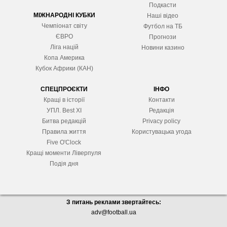
Подкасти
МІЖНАРОДНІ КУБКИ
Наші відео
Чемпіонат світу
Футбол на ТБ
ЄВРО
Прогнози
Ліга націй
Новини казино
Копа Америка
Кубок Африки (КАН)
СПЕЦПРОЄКТИ
ІНФО
Кращі в історії
Контакти
УПЛ. Best XІ
Редакція
Битва редакцій
Privacy policy
Правила життя
Користувацька угода
Five O'Clock
Кращі моменти Ліверпуля
Подія дня
З питань реклами звертайтесь:
adv@football.ua