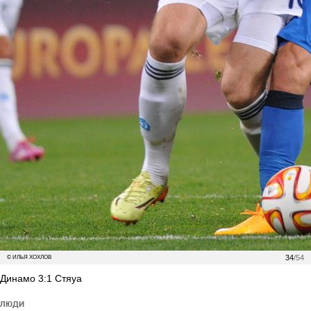
34
/54
© ИЛЬЯ ХОХЛОВ
Динамо 3:1 Стяуа
ЛЮДИ