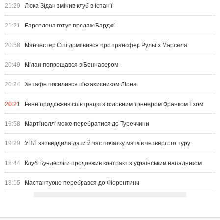
21:29
Люка Зідан змінив клуб в Іспанії
21:21
Барселона готує продаж Барджі
20:58
Манчестер Сіті домовився про трансфер Рульї з Марселя
20:49
Мілан попрощався з Беннасером
20:24
Хетафе посилився півзахисником Ліона
20:21
Ренн продовжив співпрацю з головним тренером Франком Езом
19:58
Мартінеллі може перебратися до Туреччини
19:29
УПЛ затвердила дати й час початку матчів четвертого туру
18:44
Клуб Бундесліги продовжив контракт з українським нападником
18:15
Мастантуоно перебрався до Фіорентини