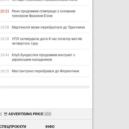
20:21
Ренн продовжив співпрацю з головним
тренером Франком Езом
19:58
Мартінеллі може перебратися до Туреччини
19:29
УПЛ затвердила дати й час початку матчів
четвертого туру
18:44
Клуб Бундесліги продовжив контракт з
українським нападником
18:15
Мастантуоно перебрався до Фіорентини
🦉
ADVERTISING PRICE
🇺🇦
СПЕЦПРОЄКТИ
ІНФО