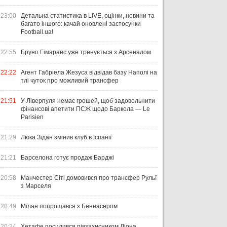
23:00
Детальна статистика в LIVE, оцінки, новини та
багато іншого: качай оновлені застосунки
Football.ua!
22:55
Бруно Гімараес уже тренується з Арсеналом
22:22
Агент Габріела Жезуса відвідав базу Наполі на
тлі чуток про можливий трансфер
21:51
У Ліверпуля немає грошей, щоб задовольнити
фінансові апетити ПСЖ щодо Баркола — Le
Parisien
21:29
Люка Зідан змінив клуб в Іспанії
21:21
Барселона готує продаж Барджі
20:58
Манчестер Сіті домовився про трансфер Рульї
з Марселя
20:49
Мілан попрощався з Беннасером
20:24
Хетафе посилився півзахисником Ліона