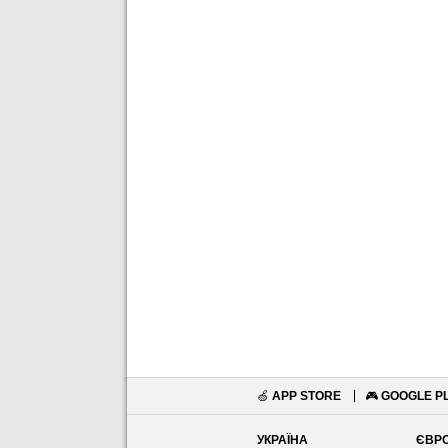
🍏
APP STORE
🎮
GOOGLE P
УКРАЇНА
ЄВР