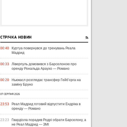
СТРІЧКА НОВИН
00:40
Куртуа повернувся до тренувань Реала
Мадрид
00:33
Ліверпуль домовився з Барселоною про
оренду Рональда Араухо — Романо
00:20
Ньюкасл розглядає трансфер Гейб’єрга на
заміну Бруно
07 СЕРПНЯ 2026
23:53
Реал Мадрид готовий відпустити Ендріка в
оренду — Романо
23:23
Гвардіола порадив Родрі обрати Барселону, а
не Реал Мадрид — ЗМІ