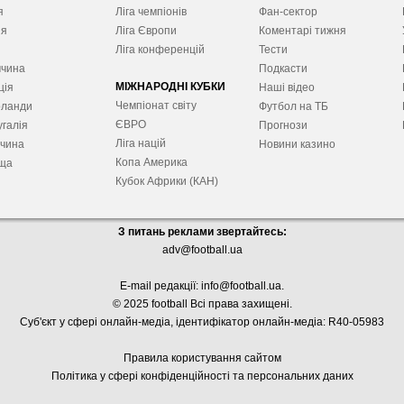
я
Ліга чемпіонів
Фан-сектор
ія
Ліга Європ
и
Коментарі тижня
я
Ліга конференцій
Тести
ччина
Подкасти
МІЖНАРОДНІ КУБКИ
ція
Наші відео
Чемпіонат світу
рланди
Футбол на ТБ
ЄВРО
галія
Прогнози
Ліга націй
ччина
Новини казино
Копа Америка
ща
Кубок Африки (КАН)
З питань реклами звертайтесь:
adv@football.ua
E-mail редакції:
info@football.ua
.
© 2025 football Всі права захищені.
Суб'єкт у сфері онлайн-медіа, і
дентифікатор онлайн-медіа: R40-05983
Правила користування сайтом
Політика у сфері конфіденційності та персональних даних