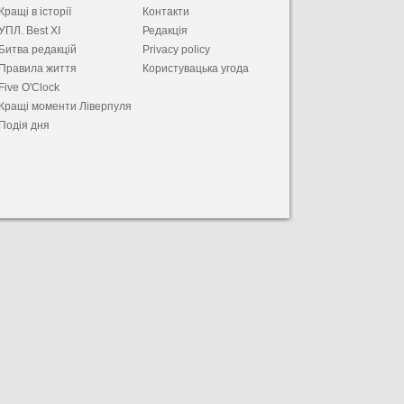
Кращі в історії
Контакти
УПЛ. Best XІ
Редакція
Битва редакцій
Privacy policy
Правила життя
Користувацька угода
Five O'Clock
Кращі моменти Ліверпуля
Подія дня