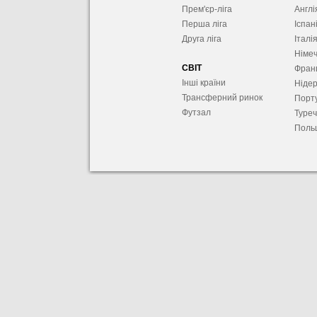
Прем'єр-ліга
Англі
Перша ліга
Іспан
Друга ліга
Італі
Німе
СВІТ
Фран
Інші країни
Ніде
Трансферний ринок
Порту
Футзал
Туре
Поль