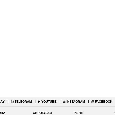
LAY
📨
TELEGRAM
▶️
YOUTUBE
📸
INSTAGRAM
📘
FACEBOOK
ОПА
ЄВРОКУБКИ
РІЗНЕ