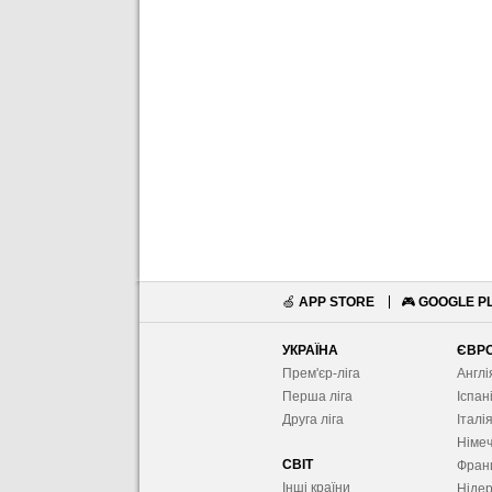
🍏
APP STORE
🎮
GOOGLE P
УКРАЇНА
ЄВР
Прем'єр-ліга
Англі
Перша ліга
Іспан
Друга ліга
Італі
Німе
СВІТ
Фран
Інші країни
Ніде