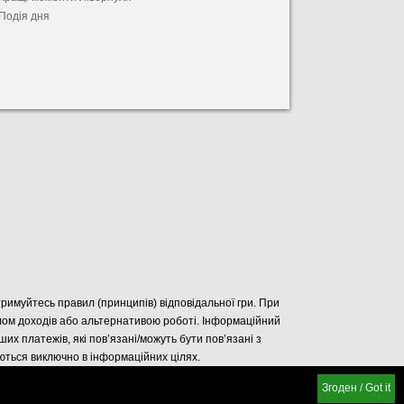
Подія дня
отримуйтесь правил (принципів) відповідальної гри. При
елом доходів або альтернативою роботі. Інформаційний
нших платежів, які пов’язані/можуть бути пов’язані з
уються виключно в інформаційних цілях.
Згоден / Got it