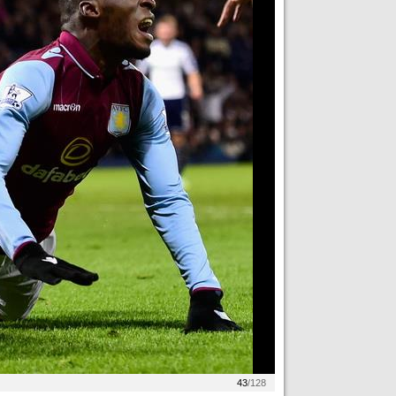
43
/128