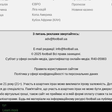
ЄВРО
галія
Прогнози
Ліга націй
ччина
Новини казино
Копа Америка
ща
Кубок Африки (КАН)
З питань реклами звертайтесь:
adv@football.ua
E-mail редакції:
info@football.ua
.
© 2025 football Всі права захищені.
Суб'єкт у сфері онлайн-медіа, і
дентифікатор онлайн-медіа: R40-05983
Правила користування сайтом
Політика у сфері конфіденційності та персональних даних
е 21 року (21+). Участь в азартних іграх може викликати ігрову залежність. Д
я до спеціаліста. Пам'ятайте, що участь в азартних іграх не може бути джер
або віртуальні гроші, також сайт не приймає ні в якій формі оплату ставок та і
лізаторами. Будь-які матеріали на інформаційному ресурсі football.ua публік
тут
Learn more