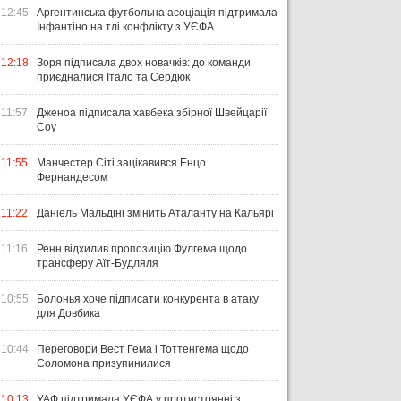
12:45
Аргентинська футбольна асоціація підтримала
Інфантіно на тлі конфлікту з УЄФА
12:18
Зоря підписала двох новачків: до команди
приєдналися Італо та Сердюк
11:57
Дженоа підписала хавбека збірної Швейцарії
Соу
11:55
Манчестер Сіті зацікавився Енцо
Фернандесом
11:22
Даніель Мальдіні змінить Аталанту на Кальярі
11:16
Ренн відхилив пропозицію Фулгема щодо
трансферу Аїт-Будляля
10:55
Болонья хоче підписати конкурента в атаку
для Довбика
10:44
Переговори Вест Гема і Тоттенгема щодо
Соломона призупинилися
10:13
УАФ підтримала УЄФА у протистоянні з