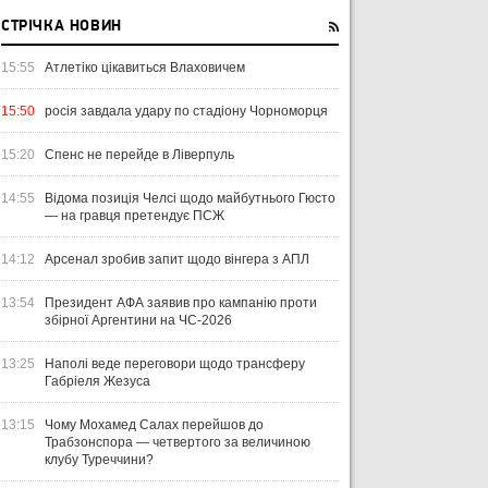
СТРІЧКА НОВИН
15:55
Атлетіко цікавиться Влаховичем
15:50
росія завдала удару по стадіону Чорноморця
15:20
Спенс не перейде в Ліверпуль
14:55
Відома позиція Челсі щодо майбутнього Гюсто
— на гравця претендує ПСЖ
14:12
Арсенал зробив запит щодо вінгера з АПЛ
13:54
Президент АФА заявив про кампанію проти
збірної Аргентини на ЧС-2026
13:25
Наполі веде переговори щодо трансферу
Габріеля Жезуса
13:15
Чому Мохамед Салах перейшов до
Трабзонспора — четвертого за величиною
клубу Туреччини?