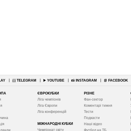
LAY
📨
TELEGRAM
▶️
YOUTUBE
📸
INSTAGRAM
📘
FACEBOOK
ОПА
ЄВРОКУБКИ
РІЗНЕ
я
Ліга чемпіонів
Фан-сектор
ія
Ліга Європ
и
Коментарі тижня
я
Ліга конференцій
Тести
ччина
Подкасти
МІЖНАРОДНІ КУБКИ
ція
Наші відео
Чемпіонат світу
рланди
Футбол на ТБ