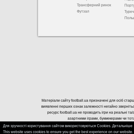
Трансферний ринок
Порту
Футзал
Туре
Поль
Матеріали сайту football.ua призначені для осіб старш
виявленні перших ознак залежності негайно звернітьс
ресурс football.ua не проводить ігри на реальні та/
азартними іграми, букмекерами чи тота
Для зручності користування сайтом використовуються Cookies. Детальніше
This website uses cookies to ensure you get the best experience on our website.