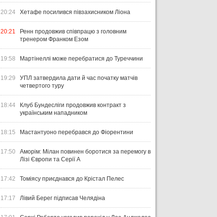
20:24
Хетафе посилився півзахисником Ліона
20:21
Ренн продовжив співпрацю з головним
тренером Франком Езом
19:58
Мартінеллі може перебратися до Туреччини
19:29
УПЛ затвердила дати й час початку матчів
четвертого туру
18:44
Клуб Бундесліги продовжив контракт з
українським нападником
18:15
Мастантуоно перебрався до Фіорентини
17:50
Аморім: Мілан повинен боротися за перемогу в
Лізі Європи та Серії А
17:42
Томіясу приєднався до Крістал Пелес
17:17
Лівий Берег підписав Челядіна