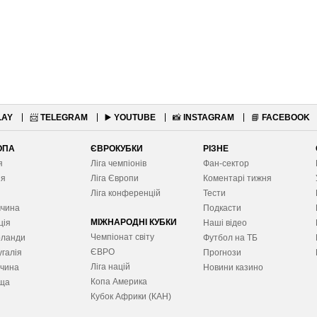
LAY
📨
TELEGRAM
▶️
YOUTUBE
📸
INSTAGRAM
📘
FACEBOOK
ОПА
ЄВРОКУБКИ
РІЗНЕ
я
Ліга чемпіонів
Фан-сектор
ія
Ліга Європ
и
Коментарі тижня
я
Ліга конференцій
Тести
ччина
Подкасти
МІЖНАРОДНІ КУБКИ
ція
Наші відео
Чемпіонат світу
рланди
Футбол на ТБ
ЄВРО
галія
Прогнози
Ліга націй
ччина
Новини казино
Копа Америка
ща
Кубок Африки (КАН)