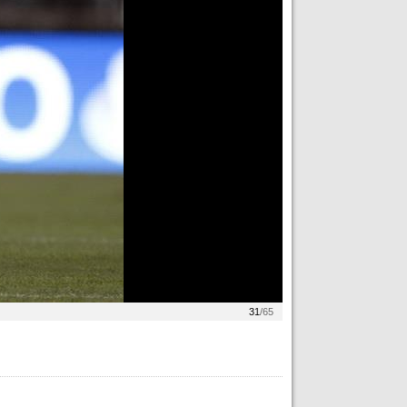
31
/65