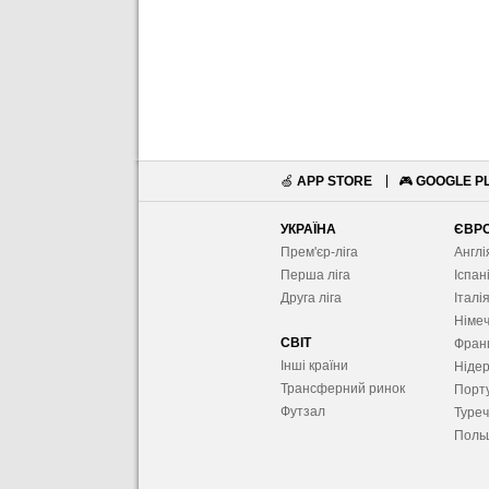
🍏
APP STORE
🎮
GOOGLE P
УКРАЇНА
ЄВР
Прем'єр-ліга
Англі
Перша ліга
Іспан
Друга ліга
Італі
Німе
СВІТ
Фран
Інші країни
Ніде
Трансферний ринок
Порту
Футзал
Туре
Поль