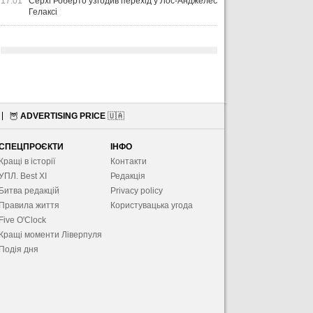
17:01
Серхі Роберто узгодив перехід у Лос-Анджелес
Гелаксі
🦉
ADVERTISING PRICE
🇺🇦
СПЕЦПРОЄКТИ
ІНФО
Кращі в історії
Контакти
УПЛ. Best XІ
Редакція
Битва редакцій
Privacy policy
Правила життя
Користувацька угода
Five O'Clock
Кращі моменти Ліверпуля
Подія дня