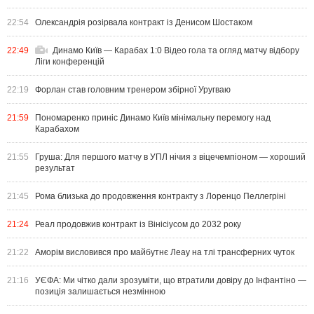
22:54
Олександрія розірвала контракт із Денисом Шостаком
22:49
Динамо Київ — Карабах 1:0 Відео гола та огляд матчу відбору
Ліги конференцій
22:19
Форлан став головним тренером збірної Уругваю
21:59
Пономаренко приніс Динамо Київ мінімальну перемогу над
Карабахом
21:55
Груша: Для першого матчу в УПЛ нічия з віцечемпіоном — хороший
результат
21:45
Рома близька до продовження контракту з Лоренцо Пеллегріні
21:24
Реал продовжив контракт із Вінісіусом до 2032 року
21:22
Аморім висловився про майбутнє Леау на тлі трансферних чуток
21:16
УЄФА: Ми чітко дали зрозуміти, що втратили довіру до Інфантіно —
позиція залишається незмінною