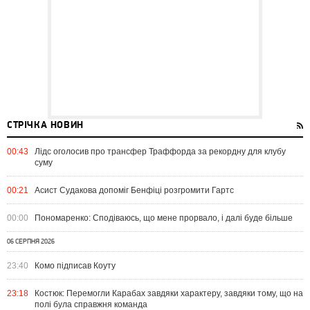
СТРІЧКА НОВИН
00:43
Лідс оголосив про трансфер Траффорда за рекордну для клубу
суму
00:21
Асист Судакова допоміг Бенфіці розгромити Гартс
00:00
Пономаренко: Сподіваюсь, що мене прорвало, і далі буде більше
06 СЕРПНЯ 2026
23:40
Комо підписав Коуту
23:18
Костюк: Перемогли Карабах завдяки характеру, завдяки тому, що на
полі була справжня команда