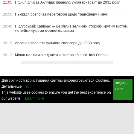
21:05
ПСЖ підписав Акліуша: француз уклав контракт до 2031 року
20:50
Ньюкасл розпочав переговори щодо трансферу Нмечі
20:40
Підгурський: Кривбас — це клуб з великою історією, крутим містом
та неймовірними вболівальниками
20:19
Арсенал зберіг титульного спонсора до 2033 року
20:13
Мілан має намір підписати вінгера збірної Чилі Осоріо
Для зручності користування сайтом використовуються Cookies.
Згоден /
Детальніше
тут
Got it
This website uses cookies to ensure you get the best experience on
our website.
Learn more