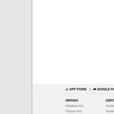
🍏
APP STORE
🎮
GOOGLE P
УКРАЇНА
ЄВР
Прем'єр-ліга
Англі
Перша ліга
Іспан