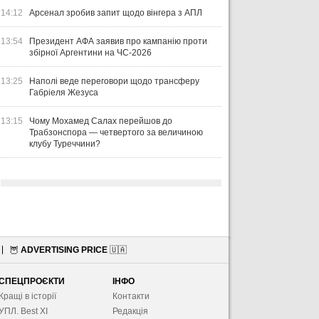
14:12
Арсенал зробив запит щодо вінгера з АПЛ
13:54
Президент АФА заявив про кампанію проти
збірної Аргентини на ЧС-2026
13:25
Наполі веде переговори щодо трансферу
Габріеля Жезуса
13:15
Чому Мохамед Салах перейшов до
Трабзонспора — четвертого за величиною
клубу Туреччини?
🦉
ADVERTISING PRICE
🇺🇦
СПЕЦПРОЄКТИ
ІНФО
Кращі в історії
Контакти
УПЛ. Best XІ
Редакція