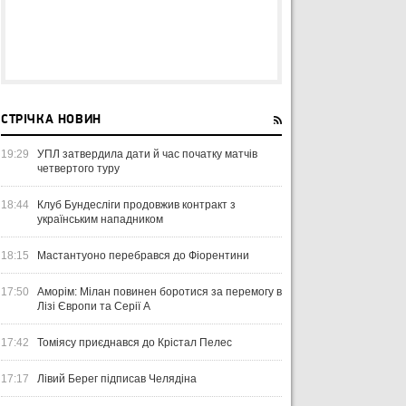
СТРІЧКА НОВИН
19:29
УПЛ затвердила дати й час початку матчів
четвертого туру
18:44
Клуб Бундесліги продовжив контракт з
українським нападником
18:15
Мастантуоно перебрався до Фіорентини
17:50
Аморім: Мілан повинен боротися за перемогу в
Лізі Європи та Серії А
17:42
Томіясу приєднався до Крістал Пелес
17:17
Лівий Берег підписав Челядіна