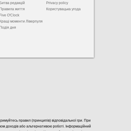
Битва редакцій
Privacy policy
Правила життя
Користувацька угода
Five O'Clock
Кращі моменти Ліверпуля
Подія дня
отримуйтесь правил (принципів) відповідальної гри. При
елом доходів або альтернативою роботі. Інформаційний