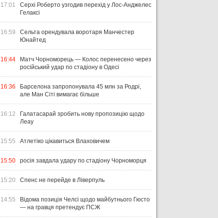
17:01
Серхі Роберто узгодив перехід у Лос-Анджелес
Гелаксі
16:59
Сельта орендувала воротаря Манчестер
Юнайтед
16:44
Матч Чорноморець — Колос перенесено через
російський удар по стадіону в Одесі
16:36
Барселона запропонувала 45 млн за Родрі,
але Ман Сіті вимагає більше
16:12
Галатасарай зробить нову пропозицію щодо
Леау
15:55
Атлетіко цікавиться Влаховичем
15:50
росія завдала удару по стадіону Чорноморця
15:20
Спенс не перейде в Ліверпуль
14:55
Відома позиція Челсі щодо майбутнього Гюсто
— на гравця претендує ПСЖ