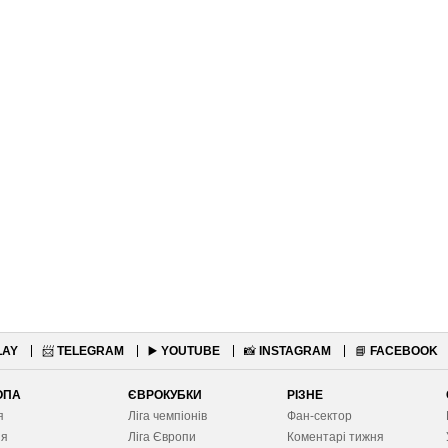
LAY
📨
TELEGRAM
▶️
YOUTUBE
📸
INSTAGRAM
📘
FACEBOOK
ОПА
ЄВРОКУБКИ
РІЗНЕ
я
Ліга чемпіонів
Фан-сектор
ія
Ліга Європ
и
Коментарі тижня