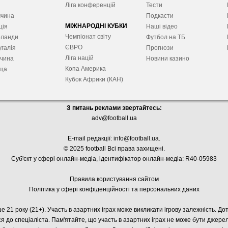
я
Ліга конференцій
Тести
ччина
Подкасти
МІЖНАРОДНІ КУБКИ
ція
Наші відео
Чемпіонат світу
рланди
Футбол на ТБ
ЄВРО
галія
Прогнози
Ліга націй
ччина
Новини казино
Копа Америка
ща
Кубок Африки (КАН)
З питань реклами звертайтесь:
adv@football.ua
E-mail редакції:
info@football.ua
.
© 2025 football Всі права захищені.
Суб'єкт у сфері онлайн-медіа, і
дентифікатор онлайн-медіа: R40-05983
Правила користування сайтом
Політика у сфері конфіденційності та персональних даних
е 21 року (21+). Участь в азартних іграх може викликати ігрову залежність. Д
я до спеціаліста. Пам'ятайте, що участь в азартних іграх не може бути джер