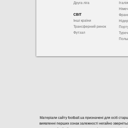
Друга ліга
Італі
Німе
СВІТ
Фран
Інші країни
Ніде
Трансферний ринок
Порту
Футзал
Туре
Поль
Матеріали сайту football.ua призначені для осіб старш
виявленні перших ознак залежності негайно звернітьс