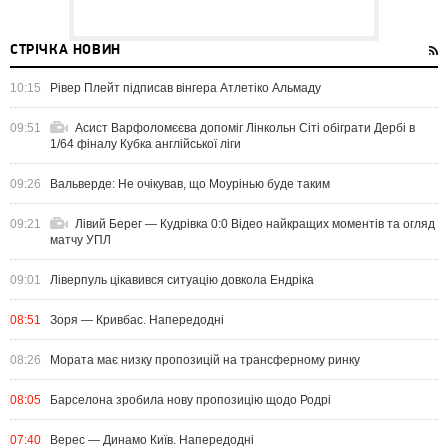
СТРІЧКА НОВИН
10:15
Рівер Плейт підписав вінгера Атлетіко Альмаду
09:51
Асист Варфоломєєва допоміг Лінкольн Сіті обіграти Дербі в
1/64 фіналу Кубка англійської ліги
09:26
Вальверде: Не очікував, що Моурінью буде таким
09:21
Лівий Берег — Кудрівка 0:0 Відео найкращих моментів та огляд
матчу УПЛ
09:01
Ліверпуль цікавився ситуацію довкола Ендріка
08:51
Зоря — Кривбас. Напередодні
08:26
Мората має низку пропозицій на трансферному ринку
08:05
Барселона зробила нову пропозицію щодо Родрі
07:40
Верес — Динамо Київ. Напередодні