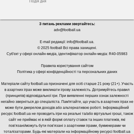
Подія дня
З питань реклами звертайтесь:
adv@football.ua
E-mail редакції:
info@football.ua
.
© 2025 football Всі права захищені.
Суб'єкт у сфері онлайн-медіа, і
дентифікатор онлайн-медіа: R40-05983
Правила користування сайтом
Політика у сфері конфіденційності та персональних даних
Матеріали сайту football.ua призначені для осіб старше 21 року (21+). Участь
в азартних іграх може викликати ігрову залежність. Дотримуйтесь правил
(принципів) відповідальної гри. При виявленні перших ознак залежності
негайно зверніться до спеціаліста. Пам'ятайте, що участь в азартних іграх не
може бути джерелом доходів або альтернативою роботі. Інформаційний
ресурс football.ua не проводить ігри на реальні та/або віртуальні гроші, також
сайт не приймає ні в якій формі оплату ставок та інших платежів, які
пов’язані/можуть бути пов’язані з азартними іграми, букмекерами чи
тоталізаторами. Будь-які матеріали на інформаційному ресурсі football.ua