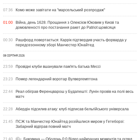
07:36
Комо може завітати на "марсельський розпродаж"
01:00
Війна, день 1628. Прощання з Олексієм Юковим у Києві та
домовленості про постачання ракет до Patriot щомісяця
00:30
Рашфорд повертається: Каррік підтвердив участь форварда у
передсезонному зборі Манчестер Юнайтед
08 СЕРПНЯ 2026
23:59
Провідні клуби вшанували пам'ять батька Мессі
23:23
Помер легендарний воротар Вулвергемптона
22:44
Реал обіграв Ференцварош у Будапешті: Лунін провів на полі весь
матч
22:28
Абердін підсилив атаку: клуб підписав бельгійського універсала
21:45
ПСЖ та Манчестер Юнайтед розійшлися миром у Гетеборзі:
Забарний відіграв повний матч
21:40
Буковина — Оболонь 0:0 Відео найкращих моментів та огляд