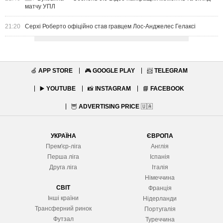
матчу УПЛ
21:20
Серхі Роберто офіційно став гравцем Лос-Анджелес Гелаксі
🍏
APP STORE
🎮
GOOGLE PLAY
📨
TELEGRAM
▶️
YOUTUBE
📸
INSTAGRAM
📘
FACEBOOK
🦉
ADVERTISING PRICE
🇺🇦
УКРАЇНА
ЄВРОПА
Прем'єр-ліга
Англія
Перша ліга
Іспанія
Друга ліга
Італія
Німеччина
СВІТ
Франція
Інші країни
Нідерланди
Трансферний ринок
Португалія
Футзал
Туреччина