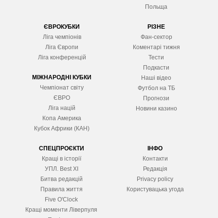
Польща
ЄВРОКУБКИ
РІЗНЕ
Ліга чемпіонів
Фан-сектор
Ліга Європ
и
Коментарі тижня
Ліга конференцій
Тести
Подкасти
МІЖНАРОДНІ КУБКИ
Наші відео
Чемпіонат світу
Футбол на ТБ
ЄВРО
Прогнози
Ліга націй
Новини казино
Копа Америка
Кубок Африки (КАН)
СПЕЦПРОЄКТИ
ІНФО
Кращі в історії
Контакти
УПЛ. Best XІ
Редакція
Битва редакцій
Privacy policy
Правила життя
Користувацька угода
Five O'Clock
Кращі моменти Ліверпуля