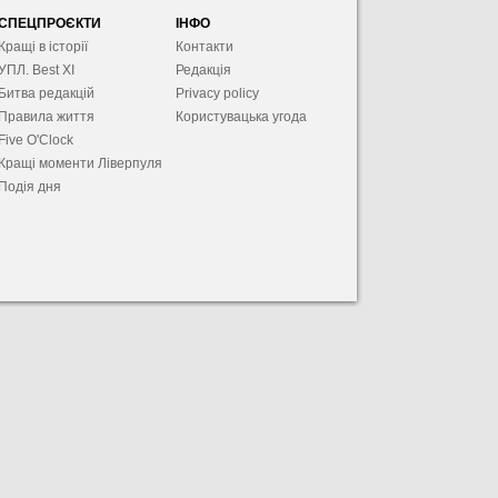
СПЕЦПРОЄКТИ
ІНФО
Кращі в історії
Контакти
УПЛ. Best XІ
Редакція
Битва редакцій
Privacy policy
Правила життя
Користувацька угода
Five O'Clock
Кращі моменти Ліверпуля
Подія дня