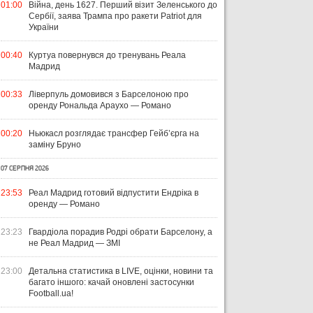
01:00
Війна, день 1627. Перший візит Зеленського до
Сербії, заява Трампа про ракети Patriot для
України
00:40
Куртуа повернувся до тренувань Реала
Мадрид
00:33
Ліверпуль домовився з Барселоною про
оренду Рональда Араухо — Романо
00:20
Ньюкасл розглядає трансфер Гейб’єрга на
заміну Бруно
07 СЕРПНЯ 2026
23:53
Реал Мадрид готовий відпустити Ендріка в
оренду — Романо
23:23
Гвардіола порадив Родрі обрати Барселону, а
не Реал Мадрид — ЗМІ
23:00
Детальна статистика в LIVE, оцінки, новини та
багато іншого: качай оновлені застосунки
Football.ua!