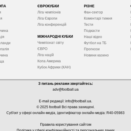
ОПА
ЄВРОКУБКИ
РІЗНЕ
я
Ліга чемпіонів
Фан-сектор
ія
Ліга Європ
и
Коментарі тижня
я
Ліга конференцій
Тести
ччина
Подкасти
МІЖНАРОДНІ КУБКИ
ція
Наші відео
Чемпіонат світу
рланди
Футбол на ТБ
ЄВРО
галія
Прогнози
Ліга націй
ччина
Новини казино
Копа Америка
ща
Кубок Африки (КАН)
З питань реклами звертайтесь:
adv@football.ua
E-mail редакції:
info@football.ua
.
© 2025 football Всі права захищені.
Суб'єкт у сфері онлайн-медіа, і
дентифікатор онлайн-медіа: R40-05983
Правила користування сайтом
Політика у сфері конфіденційності та персональних даних