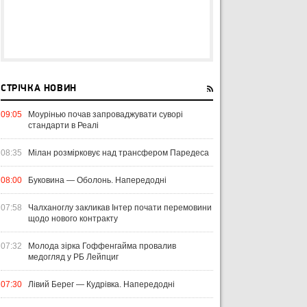
СТРІЧКА НОВИН
09:05
Моурінью почав запроваджувати суворі
стандарти в Реалі
08:35
Мілан розмірковує над трансфером Паредеса
08:00
Буковина — Оболонь. Напередодні
07:58
Чалханоглу закликав Інтер почати перемовини
щодо нового контракту
07:32
Молода зірка Гоффенгайма провалив
медогляд у РБ Лейпциг
07:30
Лівий Берег — Кудрівка. Напередодні