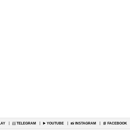
LAY
📨
TELEGRAM
▶️
YOUTUBE
📸
INSTAGRAM
📘
FACEBOOK