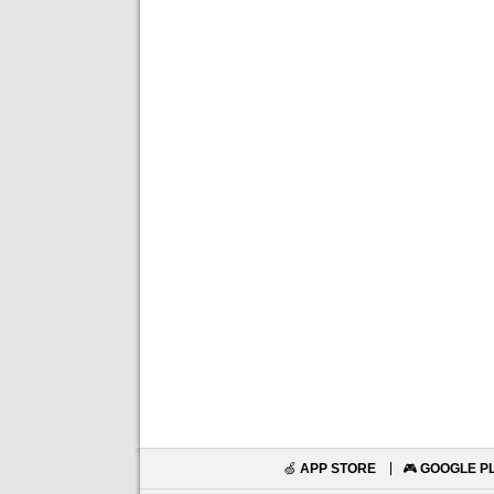
🍏
APP STORE
🎮
GOOGLE P