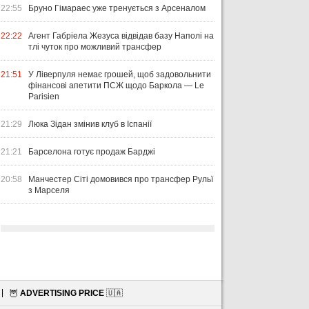
22:55
Бруно Гімараес уже тренується з Арсеналом
22:22
Агент Габріела Жезуса відвідав базу Наполі на
тлі чуток про можливий трансфер
21:51
У Ліверпуля немає грошей, щоб задовольнити
фінансові апетити ПСЖ щодо Баркола — Le
Parisien
21:29
Люка Зідан змінив клуб в Іспанії
21:21
Барселона готує продаж Барджі
20:58
Манчестер Сіті домовився про трансфер Рульї
з Марселя
🦉
ADVERTISING PRICE
🇺🇦