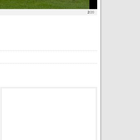
2
/20