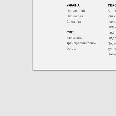
УКРАЇНА
ЄВР
Прем'єр-ліга
Англі
Перша ліга
Іспан
Друга ліга
Італі
Німе
СВІТ
Фран
Інші країни
Ніде
Трансферний ринок
Порту
Футзал
Туре
Поль