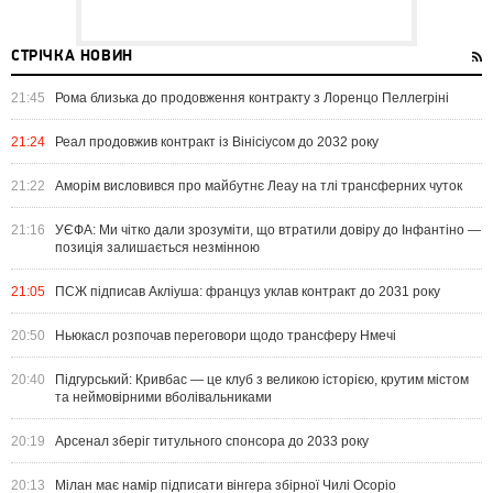
СТРІЧКА НОВИН
21:45
Рома близька до продовження контракту з Лоренцо Пеллегріні
21:24
Реал продовжив контракт із Вінісіусом до 2032 року
21:22
Аморім висловився про майбутнє Леау на тлі трансферних чуток
21:16
УЄФА: Ми чітко дали зрозуміти, що втратили довіру до Інфантіно —
позиція залишається незмінною
21:05
ПСЖ підписав Акліуша: француз уклав контракт до 2031 року
20:50
Ньюкасл розпочав переговори щодо трансферу Нмечі
20:40
Підгурський: Кривбас — це клуб з великою історією, крутим містом
та неймовірними вболівальниками
20:19
Арсенал зберіг титульного спонсора до 2033 року
20:13
Мілан має намір підписати вінгера збірної Чилі Осоріо