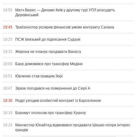
19:55
Матч Верес — Динамо Київ у другому турі УПЛ розсудить
Деревінський
19:45
Трабзонспор розкрив фінансові умови контракту Салаха
19:25
ПСЖ близький до підписання Судзукі
19:15
Жирона не планує продавати Ваната
19:00
Баєр домовився про трансфер Медіни
18:51
Юрченко став гравцем Зорі
18:47
Зіркзе погодився на повернення до Серії А
18:30
Родрі узгодив особистий контракт із Барселоною
18:19
Борнмут оголосив про трансфер Хуанлу
18:16
Манчестер Юнайтед відмовився продавати Шешко попри інтерес
грандів