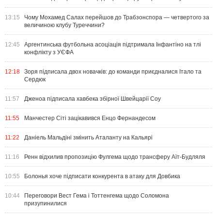
13:15
Чому Мохамед Салах перейшов до Трабзонспора — четвертого за
величиною клубу Туреччини?
12:45
Аргентинська футбольна асоціація підтримала Інфантіно на тлі
конфлікту з УЄФА
12:18
Зоря підписала двох новачків: до команди приєдналися Італо та
Сердюк
11:57
Дженоа підписала хавбека збірної Швейцарії Соу
11:55
Манчестер Сіті зацікавився Енцо Фернандесом
11:22
Даніель Мальдіні змінить Аталанту на Кальярі
11:16
Ренн відхилив пропозицію Фулгема щодо трансферу Аїт-Будляля
10:55
Болонья хоче підписати конкурента в атаку для Довбика
10:44
Переговори Вест Гема і Тоттенгема щодо Соломона
призупинилися