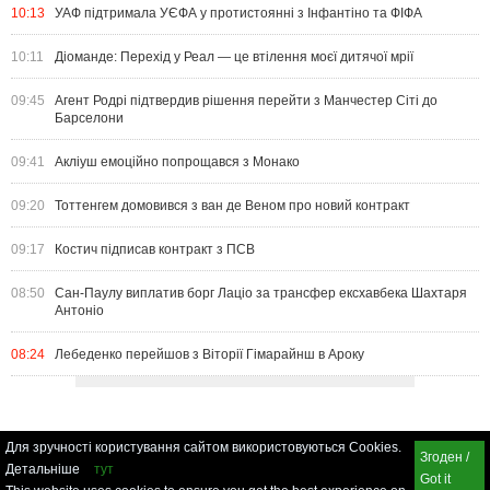
10:13
УАФ підтримала УЄФА у протистоянні з Інфантіно та ФІФА
10:11
Діоманде: Перехід у Реал — це втілення моєї дитячої мрії
09:45
Агент Родрі підтвердив рішення перейти з Манчестер Сіті до
Барселони
09:41
Акліуш емоційно попрощався з Монако
09:20
Тоттенгем домовився з ван де Веном про новий контракт
09:17
Костич підписав контракт з ПСВ
08:50
Сан-Паулу виплатив борг Лаціо за трансфер ексхавбека Шахтаря
Антоніо
08:24
Лебеденко перейшов з Віторії Гімарайнш в Ароку
Для зручності користування сайтом використовуються Cookies.
Згоден /
Детальніше
тут
Got it