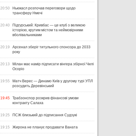
20:50
Ньюкасл розпочав переговори щодо
трансферу Нмечі
20:40
Підгурський: Кривбас — це клуб з великою
історією, крутим містом та неймовірними
вболівальниками
20:19
Арсенал зберіг титульного спонсора до 2033
року
20:13
Мілан має намір підписати вінгера збірної Чилі
Осоріо
19:55
Матч Верес — Динамо Київ у другому турі УПЛ
розсудить Деревінський
19:45
Трабзонспор розкрив фінансові умови
контракту Салаха
19:25
ПСЖ близький до підписання Судзукі
19:15
Жирона не планує продавати Ваната