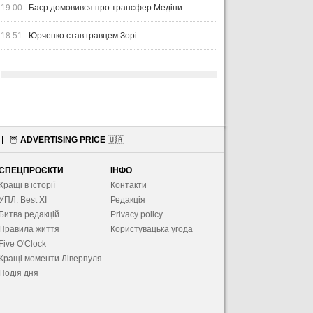
19:00
Баєр домовився про трансфер Медіни
18:51
Юрченко став гравцем Зорі
🦉
ADVERTISING PRICE
🇺🇦
СПЕЦПРОЄКТИ
ІНФО
Кращі в історії
Контакти
УПЛ. Best XІ
Редакція
Битва редакцій
Privacy policy
Правила життя
Користувацька угода
Five O'Clock
Кращі моменти Ліверпуля
Подія дня