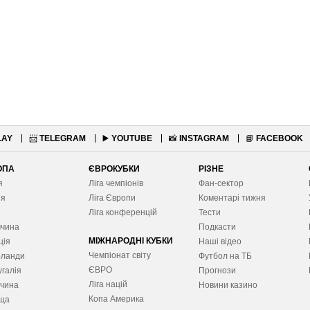
LAY
📨
TELEGRAM
▶️
YOUTUBE
📸
INSTAGRAM
📘
FACEBOOK
ОПА
ЄВРОКУБКИ
РІЗНЕ
я
Ліга чемпіонів
Фан-сектор
ія
Ліга Європ
и
Коментарі тижня
я
Ліга конференцій
Тести
ччина
Подкасти
МІЖНАРОДНІ КУБКИ
ція
Наші відео
Чемпіонат світу
рланди
Футбол на ТБ
ЄВРО
галія
Прогнози
Ліга націй
ччина
Новини казино
Копа Америка
ща