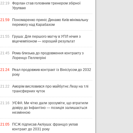
22:19
Форлан став головним тренером збірної
Уругваю
21:59
Пономаренко приніс Динамо Київ мінімальну
перемогу над Карабахом
21:55
Груша: Для першого матчу в УПЛ нічия з
віцечемпіоном — хороший результат
21:45
Рома близька до продовження контракту з
Лоренцо Пеллегріні
21:24
Реал продовжив контракт із Вінісіусом до 2032
року
21:22
Аморім висловився про майбутнє Леау на тлі
трансферних чуток
21:16
УЄФА: Ми чітко дали зрозуміти, що втратили
довіру до Інфантіно — позиція залишається
незмінною
21:05
ПСЖ підписав Акліуша: француз уклав
контракт до 2031 року