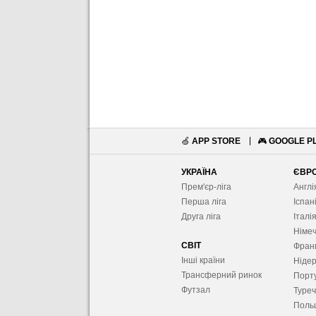
🍏
APP STORE
🎮
GOOGLE P
УКРАЇНА
ЄВР
Прем'єр-ліга
Англі
Перша ліга
Іспан
Друга ліга
Італі
Німе
СВІТ
Фран
Інші країни
Ніде
Трансферний ринок
Порту
Футзал
Туре
Поль