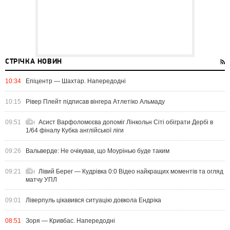
СТРІЧКА НОВИН
10:34
Епіцентр — Шахтар. Напередодні
10:15
Рівер Плейт підписав вінгера Атлетіко Альмаду
09:51
Асист Варфоломєєва допоміг Лінкольн Сіті обіграти Дербі в
1/64 фіналу Кубка англійської ліги
09:26
Вальверде: Не очікував, що Моурінью буде таким
09:21
Лівий Берег — Кудрівка 0:0 Відео найкращих моментів та огляд
матчу УПЛ
09:01
Ліверпуль цікавився ситуацію довкола Ендріка
08:51
Зоря — Кривбас. Напередодні