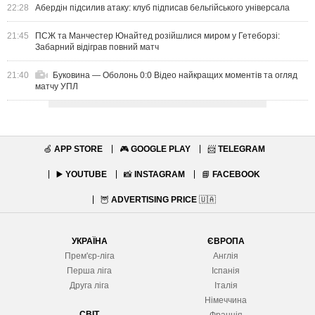
22:28
Абердін підсилив атаку: клуб підписав бельгійського універсала
21:45
ПСЖ та Манчестер Юнайтед розійшлися миром у Гетеборзі:
Забарний відіграв повний матч
21:40
Буковина — Оболонь 0:0 Відео найкращих моментів та огляд
матчу УПЛ
🍏
APP STORE
🎮
GOOGLE PLAY
📨
TELEGRAM
▶️
YOUTUBE
📸
INSTAGRAM
📘
FACEBOOK
🦉
ADVERTISING PRICE
🇺🇦
УКРАЇНА
ЄВРОПА
Прем'єр-ліга
Англія
Перша ліга
Іспанія
Друга ліга
Італія
Німеччина
СВІТ