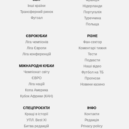
Франція
Інші країни
Нідерланди
Трансферний ринок
Португалія
Футзал
Туреччина
Польща
ЄВРОКУБКИ
РІЗНЕ
Ліга чемпіонів
Фан-сектор
Ліга Європ
и
Коментарі тижня
Ліга конференцій
Тести
Подкасти
МІЖНАРОДНІ КУБКИ
Наші відео
Чемпіонат світу
Футбол на ТБ
ЄВРО
Прогнози
Ліга націй
Новини казино
Копа Америка
Кубок Африки (КАН)
СПЕЦПРОЄКТИ
ІНФО
Кращі в історії
Контакти
УПЛ. Best XІ
Редакція
Битва редакцій
Privacy policy