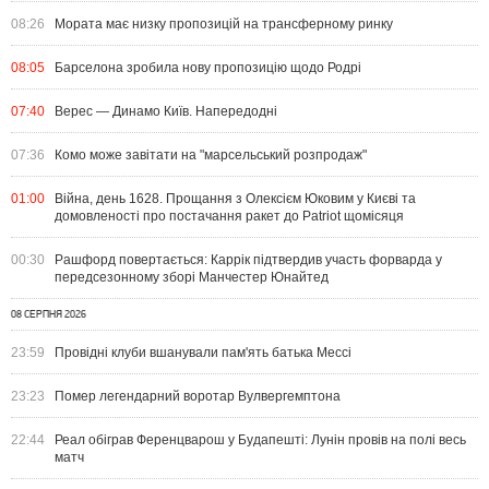
08:26
Мората має низку пропозицій на трансферному ринку
08:05
Барселона зробила нову пропозицію щодо Родрі
07:40
Верес — Динамо Київ. Напередодні
07:36
Комо може завітати на "марсельський розпродаж"
01:00
Війна, день 1628. Прощання з Олексієм Юковим у Києві та
домовленості про постачання ракет до Patriot щомісяця
00:30
Рашфорд повертається: Каррік підтвердив участь форварда у
передсезонному зборі Манчестер Юнайтед
08 СЕРПНЯ 2026
23:59
Провідні клуби вшанували пам'ять батька Мессі
23:23
Помер легендарний воротар Вулвергемптона
22:44
Реал обіграв Ференцварош у Будапешті: Лунін провів на полі весь
матч