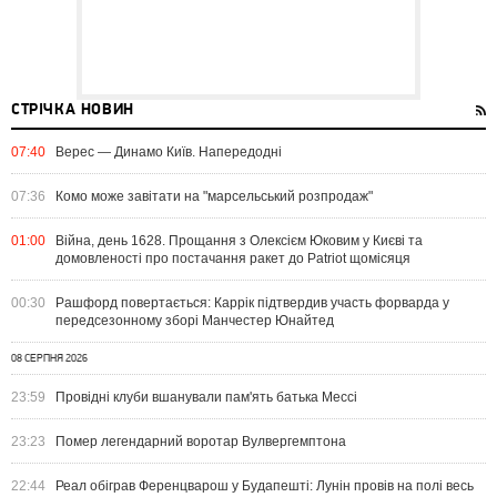
СТРІЧКА НОВИН
07:40
Верес — Динамо Київ. Напередодні
07:36
Комо може завітати на "марсельський розпродаж"
01:00
Війна, день 1628. Прощання з Олексієм Юковим у Києві та
домовленості про постачання ракет до Patriot щомісяця
00:30
Рашфорд повертається: Каррік підтвердив участь форварда у
передсезонному зборі Манчестер Юнайтед
08 СЕРПНЯ 2026
23:59
Провідні клуби вшанували пам'ять батька Мессі
23:23
Помер легендарний воротар Вулвергемптона
22:44
Реал обіграв Ференцварош у Будапешті: Лунін провів на полі весь