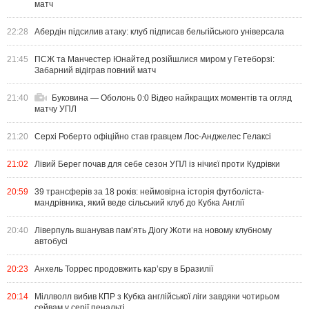
матч
22:28
Абердін підсилив атаку: клуб підписав бельгійського універсала
21:45
ПСЖ та Манчестер Юнайтед розійшлися миром у Гетеборзі:
Забарний відіграв повний матч
21:40
Буковина — Оболонь 0:0 Відео найкращих моментів та огляд
матчу УПЛ
21:20
Серхі Роберто офіційно став гравцем Лос-Анджелес Гелаксі
21:02
Лівий Берег почав для себе сезон УПЛ із нічиєї проти Кудрівки
20:59
39 трансферів за 18 років: неймовірна історія футболіста-
мандрівника, який веде сільський клуб до Кубка Англії
20:40
Ліверпуль вшанував пам’ять Діогу Жоти на новому клубному
автобусі
20:23
Анхель Торрес продовжить кар’єру в Бразилії
20:14
Міллволл вибив КПР з Кубка англійської ліги завдяки чотирьом
сейвам у серії пенальті