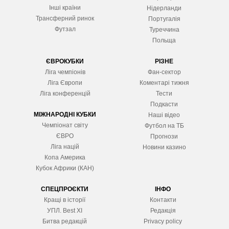
Інші країни
Нідерланди
Трансферний ринок
Португалія
Футзал
Туреччина
Польща
ЄВРОКУБКИ
РІЗНЕ
Ліга чемпіонів
Фан-сектор
Ліга Європ
и
Коментарі тижня
Ліга конференцій
Тести
Подкасти
МІЖНАРОДНІ КУБКИ
Наші відео
Чемпіонат світу
Футбол на ТБ
ЄВРО
Прогнози
Ліга націй
Новини казино
Копа Америка
Кубок Африки (КАН)
СПЕЦПРОЄКТИ
ІНФО
Кращі в історії
Контакти
УПЛ. Best XІ
Редакція
Битва редакцій
Privacy policy