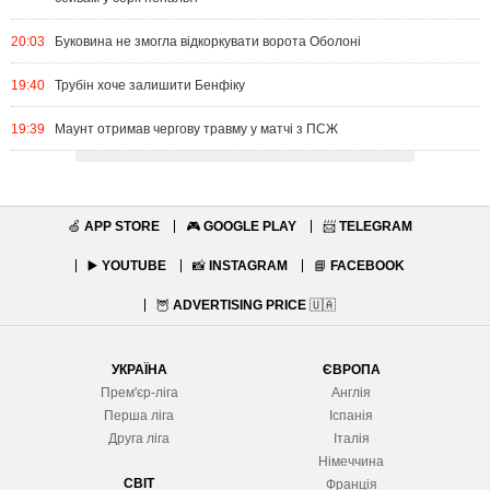
20:03
Буковина не змогла відкоркувати ворота Оболоні
19:40
Трубін хоче залишити Бенфіку
19:39
Маунт отримав чергову травму у матчі з ПСЖ
🍏
APP STORE
🎮
GOOGLE PLAY
📨
TELEGRAM
▶️
YOUTUBE
📸
INSTAGRAM
📘
FACEBOOK
🦉
ADVERTISING PRICE
🇺🇦
УКРАЇНА
ЄВРОПА
Прем'єр-ліга
Англія
Перша ліга
Іспанія
Друга ліга
Італія
Німеччина
СВІТ
Франція