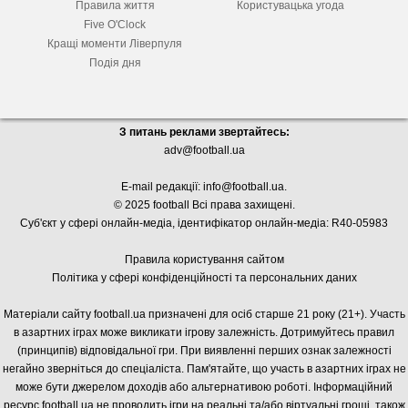
Правила життя
Користувацька угода
Five O'Clock
Кращі моменти Ліверпуля
Подія дня
З питань реклами звертайтесь:
adv@football.ua
E-mail редакції:
info@football.ua
.
© 2025 football Всі права захищені.
Суб'єкт у сфері онлайн-медіа, і
дентифікатор онлайн-медіа: R40-05983
Правила користування сайтом
Політика у сфері конфіденційності та персональних даних
Матеріали сайту football.ua призначені для осіб старше 21 року (21+). Участь
в азартних іграх може викликати ігрову залежність. Дотримуйтесь правил
(принципів) відповідальної гри. При виявленні перших ознак залежності
негайно зверніться до спеціаліста. Пам'ятайте, що участь в азартних іграх не
може бути джерелом доходів або альтернативою роботі. Інформаційний
ресурс football.ua не проводить ігри на реальні та/або віртуальні гроші, також