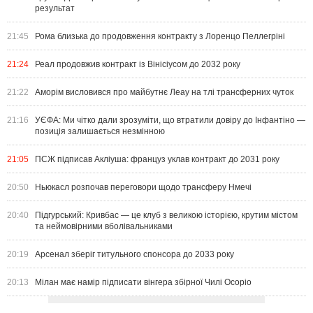
результат
21:45
Рома близька до продовження контракту з Лоренцо Пеллегріні
21:24
Реал продовжив контракт із Вінісіусом до 2032 року
21:22
Аморім висловився про майбутнє Леау на тлі трансферних чуток
21:16
УЄФА: Ми чітко дали зрозуміти, що втратили довіру до Інфантіно —
позиція залишається незмінною
21:05
ПСЖ підписав Акліуша: француз уклав контракт до 2031 року
20:50
Ньюкасл розпочав переговори щодо трансферу Нмечі
20:40
Підгурський: Кривбас — це клуб з великою історією, крутим містом
та неймовірними вболівальниками
20:19
Арсенал зберіг титульного спонсора до 2033 року
20:13
Мілан має намір підписати вінгера збірної Чилі Осоріо