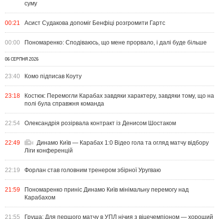
суму
00:21
Асист Судакова допоміг Бенфіці розгромити Гартс
00:00
Пономаренко: Сподіваюсь, що мене прорвало, і далі буде більше
06 СЕРПНЯ 2026
23:40
Комо підписав Коуту
23:18
Костюк: Перемогли Карабах завдяки характеру, завдяки тому, що на
полі була справжня команда
22:54
Олександрія розірвала контракт із Денисом Шостаком
22:49
Динамо Київ — Карабах 1:0 Відео гола та огляд матчу відбору
Ліги конференцій
22:19
Форлан став головним тренером збірної Уругваю
21:59
Пономаренко приніс Динамо Київ мінімальну перемогу над
Карабахом
21:55
Груша: Для першого матчу в УПЛ нічия з віцечемпіоном — хороший