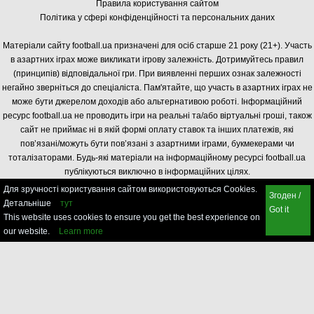
Правила користування сайтом
Політика у сфері конфіденційності та персональних даних
Матеріали сайту football.ua призначені для осіб старше 21 року (21+). Участь
в азартних іграх може викликати ігрову залежність. Дотримуйтесь правил
(принципів) відповідальної гри. При виявленні перших ознак залежності
негайно зверніться до спеціаліста. Пам'ятайте, що участь в азартних іграх не
може бути джерелом доходів або альтернативою роботі. Інформаційний
ресурс football.ua не проводить ігри на реальні та/або віртуальні гроші, також
сайт не приймає ні в якій формі оплату ставок та інших платежів, які
пов’язані/можуть бути пов’язані з азартними іграми, букмекерами чи
тоталізаторами. Будь-які матеріали на інформаційному ресурсі football.ua
публікуються виключно в інформаційних цілях.
Для зручності користування сайтом використовуються Cookies.
Згоден /
Детальніше
тут
Got it
This website uses cookies to ensure you get the best experience on
our website.
Learn more