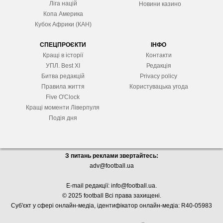
Ліга націй
Новини казино
Копа Америка
Кубок Африки (КАН)
СПЕЦПРОЄКТИ
ІНФО
Кращі в історії
Контакти
УПЛ. Best XІ
Редакція
Битва редакцій
Privacy policy
Правила життя
Користувацька угода
Five O'Clock
Кращі моменти Ліверпуля
Подія дня
З питань реклами звертайтесь:
adv@football.ua
E-mail редакції:
info@football.ua
.
© 2025 football Всі права захищені.
Суб'єкт у сфері онлайн-медіа, і
дентифікатор онлайн-медіа: R40-05983