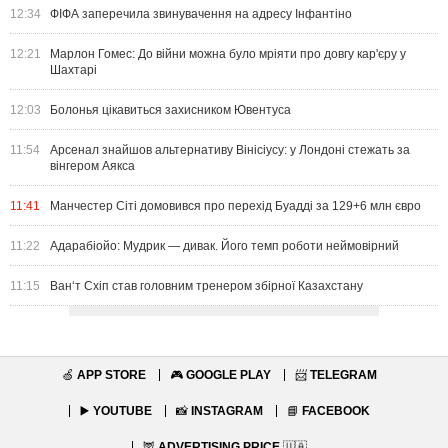
12:34
ФІФА заперечила звинувачення на адресу Інфантіно
12:21
Марлон Гомес: До війни можна було мріяти про довгу кар'єру у
Шахтарі
12:03
Болонья цікавиться захисником Ювентуса
11:54
Арсенал знайшов альтернативу Вінісіусу: у Лондоні стежать за
вінгером Аякса
11:41
Манчестер Сіті домовився про перехід Буадді за 129+6 млн євро
11:22
Адарабіойо: Мудрик — дивак. Його темп роботи неймовірний
11:15
Ван‘т Схіп став головним тренером збірної Казахстану
🍏
APP STORE
🎮
GOOGLE PLAY
📨
TELEGRAM
▶️
YOUTUBE
📸
INSTAGRAM
📘
FACEBOOK
🦉
ADVERTISING PRICE
🇺🇦