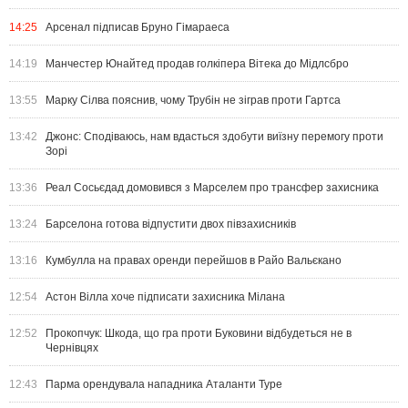
14:25
Арсенал підписав Бруно Гімараеса
14:19
Манчестер Юнайтед продав голкіпера Вітека до Мідлсбро
13:55
Марку Сілва пояснив, чому Трубін не зіграв проти Гартса
13:42
Джонс: Сподіваюсь, нам вдасться здобути виїзну перемогу проти
Зорі
13:36
Реал Сосьєдад домовився з Марселем про трансфер захисника
13:24
Барселона готова відпустити двох півзахисників
13:16
Кумбулла на правах оренди перейшов в Райо Вальєкано
12:54
Астон Вілла хоче підписати захисника Мілана
12:52
Прокопчук: Шкода, що гра проти Буковини відбудеться не в
Чернівцях
12:43
Парма орендувала нападника Аталанти Туре