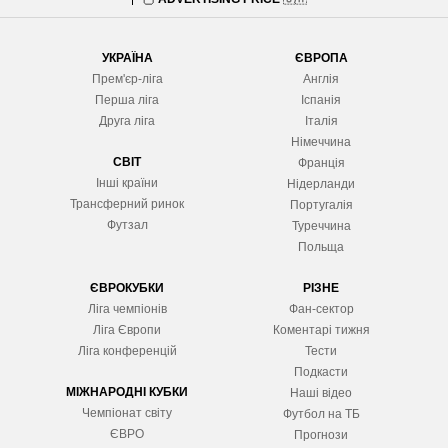
УКРАЇНА
ЄВРОПА
Прем'єр-ліга
Англія
Перша ліга
Іспанія
Друга ліга
Італія
Німеччина
СВІТ
Франція
Інші країни
Нідерланди
Трансферний ринок
Португалія
Футзал
Туреччина
Польща
ЄВРОКУБКИ
РІЗНЕ
Ліга чемпіонів
Фан-сектор
Ліга Європ
и
Коментарі тижня
Ліга конференцій
Тести
Подкасти
МІЖНАРОДНІ КУБКИ
Наші відео
Чемпіонат світу
Футбол на ТБ
ЄВРО
Прогнози