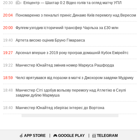
20:30
Епіцентр — Шахтар 0:2 Відео голів та огляд матчу УПЛ
20:04
Пономаренко з пенальті приніс Динамо Київ перемогу над Вересом
20:00
Фулгем узгодив історичний трансфер Чарльза за £30 млн
19:40
Артета високо оцінив Бруно Гімараеса
19:27
Арсенал вперше з 2019 року програв домашній Кубок Емірейтс
19:22
Манчестер Юнайтед змінив номер Маркуса Рашфорда
18:59
Челсі врятувався від поразки в матчі з Джохором завдяки Мудрику
18:48
Манчестер Сіті здобув вольову перемогу над Атлетіко в Сеулі
завдяки дублю Мармуша
18:40
Манчестер Юнайтед зберігає інтерес до Вортона
🍏
APP STORE
🎮
GOOGLE PLAY
📨
TELEGRAM