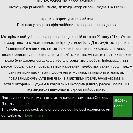
© 2025 football Всі права захищені.
Суб'єкт у сфері онлайн-медіа, і
дентифікатор онлайн-медіа: R40-05983
Правила користування сайтом
Політика у сфері конфіденційності та персональних даних
Матеріали сайту football.ua призначені для осіб старше 21 року (21+). Участь
в азартних іграх може викликати ігрову залежність. Дотримуйтесь правил
(принципів) відповідальної гри. При виявленні перших ознак залежності
негайно зверніться до спеціаліста. Пам'ятайте, що участь в азартних іграх не
може бути джерелом доходів або альтернативою роботі. Інформаційний
ресурс football.ua не проводить ігри на реальні та/або віртуальні гроші, також
сайт не приймає ні в якій формі оплату ставок та інших платежів, які
пов’язані/можуть бути пов’язані з азартними іграми, букмекерами чи
тоталізаторами. Будь-які матеріали на інформаційному ресурсі football.ua
публікуються виключно в інформаційних цілях.
Для зручності користування сайтом використовуються Cookies.
Згоден /
Детальніше
тут
Got it
This website uses cookies to ensure you get the best experience on
our website.
Learn more