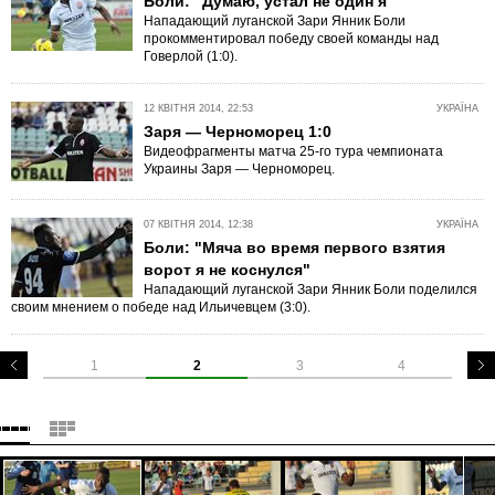
Боли: "Думаю, устал не один я"
Нападающий луганской Зари Янник Боли
прокомментировал победу своей команды над
Говерлой (1:0).
12 КВІТНЯ 2014, 22:53
УКРАЇНА
Заря — Черноморец 1:0
Видеофрагменты матча 25-го тура чемпионата
Украины Заря — Черноморец.
07 КВІТНЯ 2014, 12:38
УКРАЇНА
Боли: "Мяча во время первого взятия
ворот я не коснулся"
Нападающий луганской Зари Янник Боли поделился
своим мнением о победе над Ильичевцем (3:0).
1
2
3
4