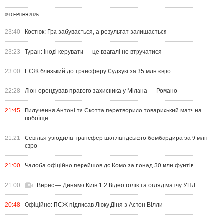
09 СЕРПНЯ 2026
23:40
Костюк: Гра забувається, а результат залишається
23:23
Туран: Іноді керувати — це взагалі не втручатися
23:00
ПСЖ близький до трансферу Судзукі за 35 млн євро
22:28
Ліон орендував правого захисника у Мілана — Романо
21:45
Вилучення Антоні та Скотта перетворило товариський матч на
побоїще
21:21
Севілья узгодила трансфер шотландського бомбардира за 9 млн
євро
21:00
Чалоба офіційно перейшов до Комо за понад 30 млн фунтів
21:00
Верес — Динамо Київ 1:2 Відео голів та огляд матчу УПЛ
20:48
Офіційно: ПСЖ підписав Люку Діня з Астон Вілли