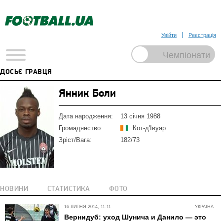
Увійти
Реєстрація
ДОСЬЄ ГРАВЦЯ
Янник Боли
Дата народження:
13 січня 1988
Громадянство:
Кот-д'Івуар
Зріст/Вага:
182/73
НОВИНИ
СТАТИСТИКА
ФОТО
16 ЛИПНЯ 2014, 11:11
УКРАЇНА
Вернидуб: уход Шунича и Данило — это