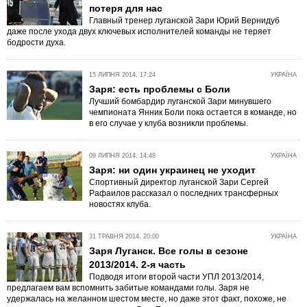
потеря для нас
Главный тренер луганской Зари Юрий Вернидуб
даже после ухода двух ключевых исполнителей команды не теряет
бодрости духа.
15 ЛИПНЯ 2014, 17:24
УКРАЇНА
Заря: есть проблемы с Боли
Лучший бомбардир луганской Зари минувшего
чемпионата Янник Боли пока остается в команде, но
в его случае у клуба возникли проблемы.
09 ЛИПНЯ 2014, 14:48
УКРАЇНА
Заря: ни один украинец не уходит
Спортивный директор луганской Зари Сергей
Рафаилов рассказал о последних трансферных
новостях клуба.
31 ТРАВНЯ 2014, 20:00
УКРАЇНА
Заря Луганск. Все голы в сезоне
2013/2014. 2-я часть
Подводя итоги второй части УПЛ 2013/2014,
предлагаем вам вспомнить забитые командами голы. Заря не
удержалась на желанном шестом месте, но даже этот факт, похоже, не