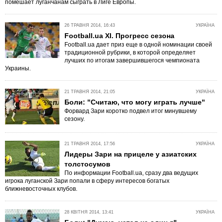
помешает луганчанам сыграть в Лиге Европы.
26 ТРАВНЯ 2014, 16:43
УКРАЇНА
Football.ua XI. Прогресс сезона
Football.ua дает приз еще в одной номинации своей
традиционной рубрики, в которой определяет
лучших по итогам завершившегося чемпионата
Украины.
21 ТРАВНЯ 2014, 21:05
УКРАЇНА
Боли: "Считаю, что могу играть лучше"
Форвард Зари коротко подвел итог минувшему
сезону.
21 ТРАВНЯ 2014, 17:56
УКРАЇНА
Лидеры Зари на прицеле у азиатских
толстосумов
По информации Football.ua, сразу два ведущих
игрока луганской Зари попали в сферу интересов богатых
ближневосточных клубов.
28 КВІТНЯ 2014, 13:41
УКРАЇНА