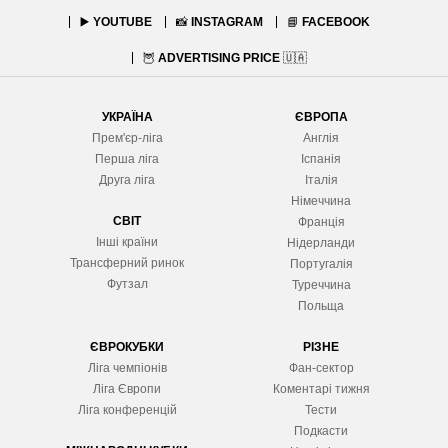
▶️
YOUTUBE
📸
INSTAGRAM
📘
FACEBOOK
🦉
ADVERTISING PRICE
🇺🇦
УКРАЇНА
ЄВРОПА
Прем'єр-ліга
Англія
Перша ліга
Іспанія
Друга ліга
Італія
Німеччина
СВІТ
Франція
Інші країни
Нідерланди
Трансферний ринок
Португалія
Футзал
Туреччина
Польща
ЄВРОКУБКИ
РІЗНЕ
Ліга чемпіонів
Фан-сектор
Ліга Європ
и
Коментарі тижня
Ліга конференцій
Тести
Подкасти