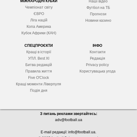
МІЖНАРОДНІ КУБКИ
Наші відео
Чемпіонат світу
Футбол на ТБ
ЄВРО
Прогнози
Ліга націй
Новини казино
Копа Америка
Кубок Африки (КАН)
СПЕЦПРОЄКТИ
ІНФО
Кращі в історії
Контакти
УПЛ. Best XІ
Редакція
Битва редакцій
Privacy policy
Правила життя
Користувацька угода
Five O'Clock
Кращі моменти Ліверпуля
Подія дня
З питань реклами звертайтесь:
adv@football.ua
E-mail редакції:
info@football.ua
.