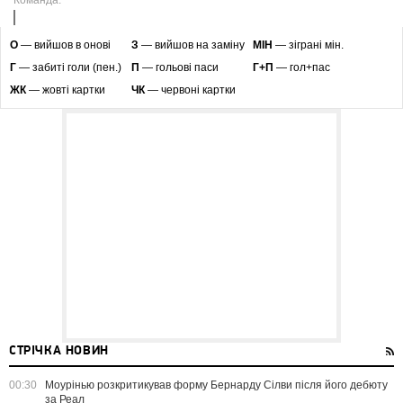
Команда:
O
— вийшов в онові
З
— вийшов на заміну
МІН
— зіграні мін.
Г
— забиті голи (пен.)
П
— гольові паси
Г+П
— гол+пас
ЖК
— жовті картки
ЧК
— червоні картки
СТРІЧКА НОВИН
00:30
Моурінью розкритикував форму Бернарду Сілви після його дебюту
за Реал