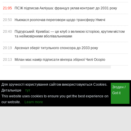
21:05
ПСЖ підписав Акліуша: француз уклав контракт до 2031 року
20:50
Ньюкасл розпочав переговори щодо трансферу Нмечі
20:40
Підгурський: Кривбас — це клуб з великою історією, крутим містом
та неймовірними вболівальниками
20:19
Арсенал зберіг титульного спонсора до 2033 року
20:13
Мілан має намір підписати вінгера збірної Чилі Осоріо
Для зручності користування сайтом використовуються Cookies.
Згоден /
Детальніше
тут
Got it
This website uses cookies to ensure you get the best experience on
our website.
Learn more