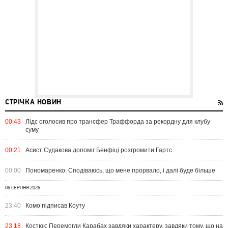
СТРІЧКА НОВИН
00:43
Лідс оголосив про трансфер Траффорда за рекордну для клубу
суму
00:21
Асист Судакова допоміг Бенфіці розгромити Гартс
00:00
Пономаренко: Сподіваюсь, що мене прорвало, і далі буде більше
06 СЕРПНЯ 2026
23:40
Комо підписав Коуту
23:18
Костюк: Перемогли Карабах завдяки характеру, завдяки тому, що на