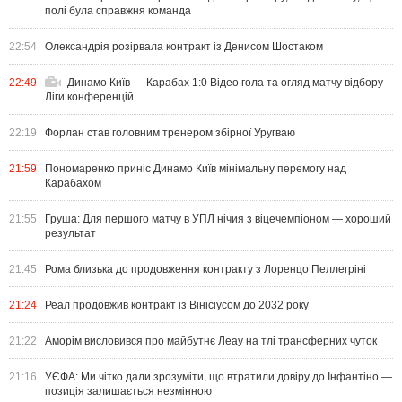
полі була справжня команда
22:54
Олександрія розірвала контракт із Денисом Шостаком
22:49
Динамо Київ — Карабах 1:0 Відео гола та огляд матчу відбору
Ліги конференцій
22:19
Форлан став головним тренером збірної Уругваю
21:59
Пономаренко приніс Динамо Київ мінімальну перемогу над
Карабахом
21:55
Груша: Для першого матчу в УПЛ нічия з віцечемпіоном — хороший
результат
21:45
Рома близька до продовження контракту з Лоренцо Пеллегріні
21:24
Реал продовжив контракт із Вінісіусом до 2032 року
21:22
Аморім висловився про майбутнє Леау на тлі трансферних чуток
21:16
УЄФА: Ми чітко дали зрозуміти, що втратили довіру до Інфантіно —
позиція залишається незмінною