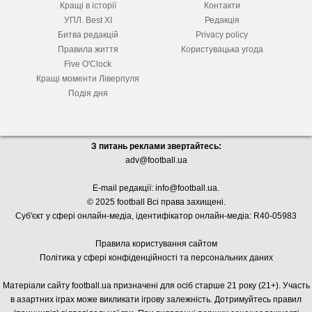
Кращі в історії
Контакти
УПЛ. Best XІ
Редакція
Битва редакцій
Privacy policy
Правила життя
Користувацька угода
Five O'Clock
Кращі моменти Ліверпуля
Подія дня
З питань реклами звертайтесь:
adv@football.ua
E-mail редакції:
info@football.ua
.
© 2025 football Всі права захищені.
Суб'єкт у сфері онлайн-медіа, і
дентифікатор онлайн-медіа: R40-05983
Правила користування сайтом
Політика у сфері конфіденційності та персональних даних
Матеріали сайту football.ua призначені для осіб старше 21 року (21+). Участь
в азартних іграх може викликати ігрову залежність. Дотримуйтесь правил