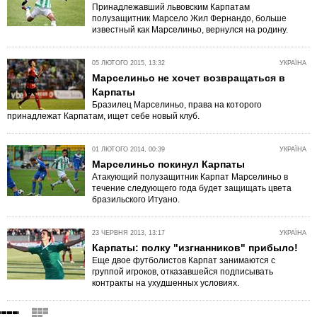
Принадлежавший львовским Карпатам
полузащитник Марсело Жил Фернандо, больше
известный как Марселиньо, вернулся на родину.
05 ЛЮТОГО 2015, 13:32
УКРАЇНА
Марселиньо не хочет возвращаться в
Карпаты
Бразилец Марселиньо, права на которого
принадлежат Карпатам, ищет себе новый клуб.
01 ЛЮТОГО 2014, 00:39
УКРАЇНА
Марселиньо покинул Карпаты
Атакующий полузащитник Карпат Марселиньо в
течение следующего года будет защищать цвета
бразильского Итуано.
23 ЧЕРВНЯ 2013, 13:17
УКРАЇНА
Карпаты: полку "изгнанников" прибыло!
Еще двое футболистов Карпат занимаются с
группой игроков, отказавшейся подписывать
контракты на ухудшенных условиях.