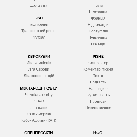
Друга ліга
Італія
Німеччина
СВІТ
Франція
Інші країни
Нідерланди
Трансферний ринок
Португалія
Футзал
Туреччина
Польща
ЄВРОКУБКИ
РІЗНЕ
Ліга чемпіонів
Фан-сектор
Ліга Європ
и
Коментарі тижня
Ліга конференцій
Тести
Подкасти
МІЖНАРОДНІ КУБКИ
Наші відео
Чемпіонат світу
Футбол на ТБ
ЄВРО
Прогнози
Ліга націй
Новини казино
Копа Америка
Кубок Африки (КАН)
СПЕЦПРОЄКТИ
ІНФО