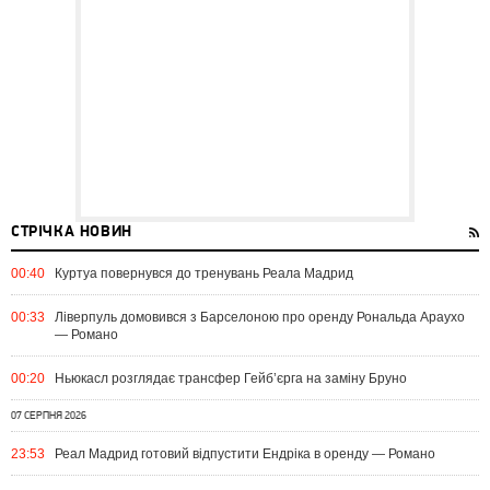
СТРІЧКА НОВИН
00:40
Куртуа повернувся до тренувань Реала Мадрид
00:33
Ліверпуль домовився з Барселоною про оренду Рональда Араухо
— Романо
00:20
Ньюкасл розглядає трансфер Гейб’єрга на заміну Бруно
07 СЕРПНЯ 2026
23:53
Реал Мадрид готовий відпустити Ендріка в оренду — Романо