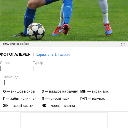
1
/3
© МАРКИЯН ЛЫСЕЙКО
ФОТОГАЛЕРЕЯ
Карпаты 2:1 Таврия
Сезон:
Турнір:
Команда:
O
— вийшов в онові
З
— вийшов на заміну
МІН
— зіграні мін.
Г
— забиті голи (пен.)
П
— гольові паси
Г+П
— гол+пас
ЖК
— жовті картки
ЧК
— червоні картки