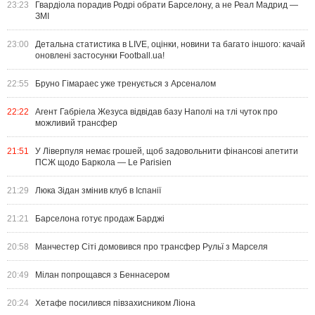
23:23
Гвардіола порадив Родрі обрати Барселону, а не Реал Мадрид —
ЗМІ
23:00
Детальна статистика в LIVE, оцінки, новини та багато іншого: качай
оновлені застосунки Football.ua!
22:55
Бруно Гімараес уже тренується з Арсеналом
22:22
Агент Габріела Жезуса відвідав базу Наполі на тлі чуток про
можливий трансфер
21:51
У Ліверпуля немає грошей, щоб задовольнити фінансові апетити
ПСЖ щодо Баркола — Le Parisien
21:29
Люка Зідан змінив клуб в Іспанії
21:21
Барселона готує продаж Барджі
20:58
Манчестер Сіті домовився про трансфер Рульї з Марселя
20:49
Мілан попрощався з Беннасером
20:24
Хетафе посилився півзахисником Ліона