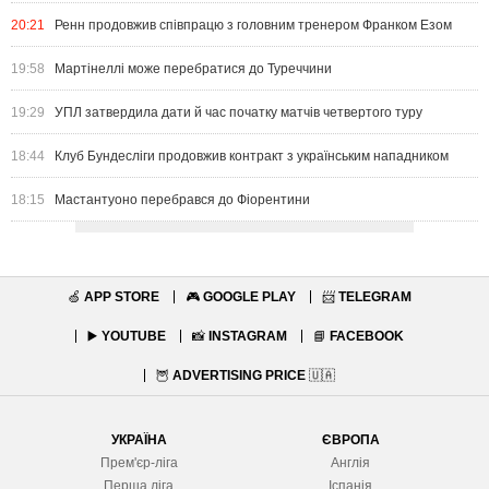
20:21
Ренн продовжив співпрацю з головним тренером Франком Езом
19:58
Мартінеллі може перебратися до Туреччини
19:29
УПЛ затвердила дати й час початку матчів четвертого туру
18:44
Клуб Бундесліги продовжив контракт з українським нападником
18:15
Мастантуоно перебрався до Фіорентини
🍏
APP STORE
🎮
GOOGLE PLAY
📨
TELEGRAM
▶️
YOUTUBE
📸
INSTAGRAM
📘
FACEBOOK
🦉
ADVERTISING PRICE
🇺🇦
УКРАЇНА
ЄВРОПА
Прем'єр-ліга
Англія
Перша ліга
Іспанія