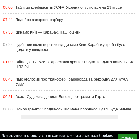
08:00
Таблиця коефіцієнтів УЄФА: Україна опустилася на 23 місце
07:44
Лодейро завершив кар’єру
07:30
Динамо Київ — Карабах. Наші оцінки
07:22
Гурбанов після поразки від Динамо Київ: Карабаху треба було
додати у швидкості
01:00
Війна, день 1626. У Ярославлі дрони атакували один з найбільших
НПЗ РФ
00:43
Лідс оголосив про трансфер Траффорда за рекордну для клубу
суму
00:21
Асист Судакова допоміг Бенфіці розгромити Гартс
00:00
Пономаренко: Сподіваюсь, що мене прорвало, і далі буде більше
Для зручності користування сайтом використовуються Cookies.
Згоден /