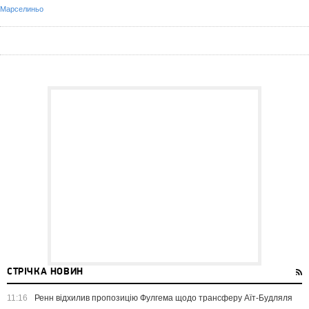
Марселиньо
СТРІЧКА НОВИН
11:16
Ренн відхилив пропозицію Фулгема щодо трансферу Аїт-Будляля