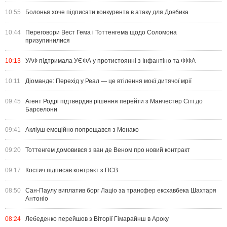
10:55
Болонья хоче підписати конкурента в атаку для Довбика
10:44
Переговори Вест Гема і Тоттенгема щодо Соломона
призупинилися
10:13
УАФ підтримала УЄФА у протистоянні з Інфантіно та ФІФА
10:11
Діоманде: Перехід у Реал — це втілення моєї дитячої мрії
09:45
Агент Родрі підтвердив рішення перейти з Манчестер Сіті до
Барселони
09:41
Акліуш емоційно попрощався з Монако
09:20
Тоттенгем домовився з ван де Веном про новий контракт
09:17
Костич підписав контракт з ПСВ
08:50
Сан-Паулу виплатив борг Лаціо за трансфер ексхавбека Шахтаря
Антоніо
08:24
Лебеденко перейшов з Віторії Гімарайнш в Ароку