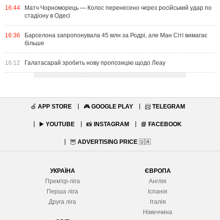
16:44
Матч Чорноморець — Колос перенесено через російський удар по
стадіону в Одесі
16:36
Барселона запропонувала 45 млн за Родрі, але Ман Сіті вимагає
більше
16:12
Галатасарай зробить нову пропозицію щодо Леау
🍏
APP STORE
🎮
GOOGLE PLAY
📨
TELEGRAM
▶️
YOUTUBE
📸
INSTAGRAM
📘
FACEBOOK
🦉
ADVERTISING PRICE
🇺🇦
УКРАЇНА
ЄВРОПА
Прем'єр-ліга
Англія
Перша ліга
Іспанія
Друга ліга
Італія
Німеччина