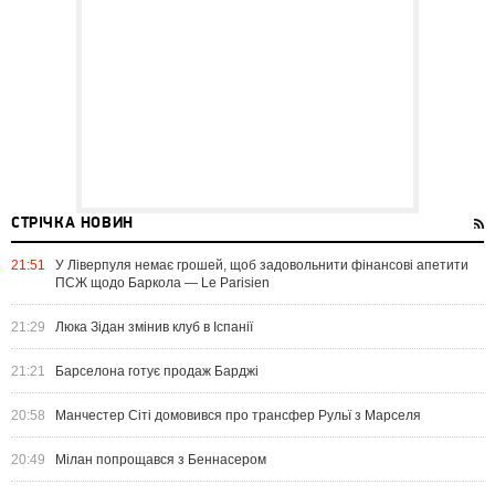
СТРІЧКА НОВИН
21:51
У Ліверпуля немає грошей, щоб задовольнити фінансові апетити
ПСЖ щодо Баркола — Le Parisien
21:29
Люка Зідан змінив клуб в Іспанії
21:21
Барселона готує продаж Барджі
20:58
Манчестер Сіті домовився про трансфер Рульї з Марселя
20:49
Мілан попрощався з Беннасером