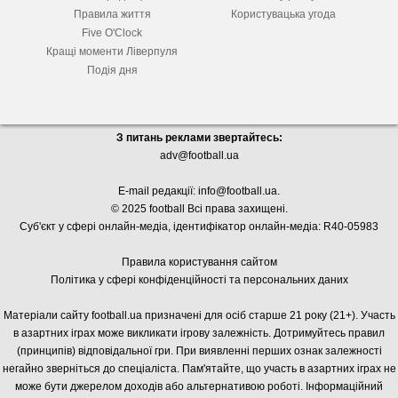
Правила життя
Користувацька угода
Five O'Clock
Кращі моменти Ліверпуля
Подія дня
З питань реклами звертайтесь:
adv@football.ua
E-mail редакції:
info@football.ua
.
© 2025 football Всі права захищені.
Суб'єкт у сфері онлайн-медіа, і
дентифікатор онлайн-медіа: R40-05983
Правила користування сайтом
Політика у сфері конфіденційності та персональних даних
Матеріали сайту football.ua призначені для осіб старше 21 року (21+). Участь
в азартних іграх може викликати ігрову залежність. Дотримуйтесь правил
(принципів) відповідальної гри. При виявленні перших ознак залежності
негайно зверніться до спеціаліста. Пам'ятайте, що участь в азартних іграх не
може бути джерелом доходів або альтернативою роботі. Інформаційний