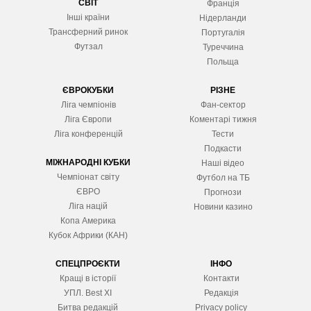
СВІТ
Франція
Інші країни
Нідерланди
Трансферний ринок
Португалія
Футзал
Туреччина
Польща
ЄВРОКУБКИ
РІЗНЕ
Ліга чемпіонів
Фан-сектор
Ліга Європ
и
Коментарі тижня
Ліга конференцій
Тести
Подкасти
МІЖНАРОДНІ КУБКИ
Наші відео
Чемпіонат світу
Футбол на ТБ
ЄВРО
Прогнози
Ліга націй
Новини казино
Копа Америка
Кубок Африки (КАН)
СПЕЦПРОЄКТИ
ІНФО
Кращі в історії
Контакти
УПЛ. Best XІ
Редакція
Битва редакцій
Privacy policy