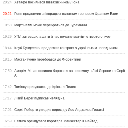
20:24
Хетафе посилився півзахисником Ліона
20:21
Ренн продовжив співпрацю з головним тренером Франком Езом
19:58
Мартінеллі може перебратися до Туреччини
19:29
УПЛ затвердила дати й час початку матчів четвертого туру
18:44
Клуб Бундесліги продовжив контракт з українським нападником
18:15
Мастантуоно перебрався до Фіорентини
17:50
Аморім: Мілан повинен боротися за перемогу в Лізі Європи та Серії
А
17:42
Томіясу приєднався до Крістал Пелес
17:17
Лівий Берег підписав Челядіна
17:01
Серхі Роберто узгодив перехід у Лос-Анджелес Гелаксі
16:59
Сельта орендувала воротаря Манчестер Юнайтед