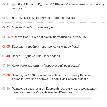
09:21
Лівий Берег — Кудрівка 0:0 Відео найкращих моментів та огляд
матчу УПЛ
09:01
Ліверпуль цікавився ситуацію довкола Ендріка
08:51
Зоря — Кривбас. Напередодні
08:26
Мората має низку пропозицій на трансферному ринку
08:05
Барселона зробила нову пропозицію щодо Родрі
07:40
Верес — Динамо Київ. Напередодні
07:36
Комо може завітати на "марсельський розпродаж"
01:00
Війна, день 1628. Прощання з Олексієм Юковим у Києві та
домовленості про постачання ракет до Patriot щомісяця
00:30
Рашфорд повертається: Каррік підтвердив участь форварда у
передсезонному зборі Манчестер Юнайтед