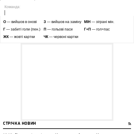
Команда:
O
— вийшов в онові
З
— вийшов на заміну
МІН
— зіграні мін.
Г
— забиті голи (пен.)
П
— гольові паси
Г+П
— гол+пас
ЖК
— жовті картки
ЧК
— червоні картки
СТРІЧКА НОВИН