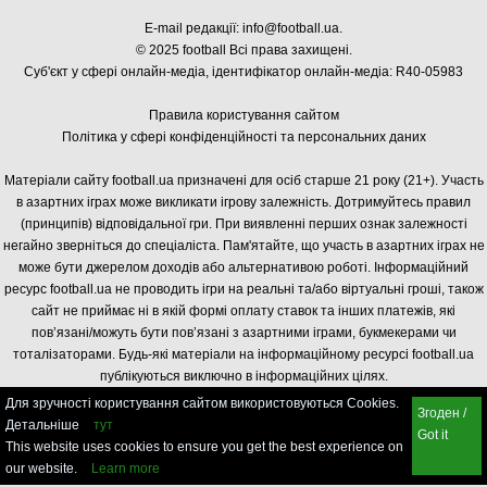
E-mail редакції:
info@football.ua
.
© 2025 football Всі права захищені.
Суб'єкт у сфері онлайн-медіа, і
дентифікатор онлайн-медіа: R40-05983
Правила користування сайтом
Політика у сфері конфіденційності та персональних даних
Матеріали сайту football.ua призначені для осіб старше 21 року (21+). Участь
в азартних іграх може викликати ігрову залежність. Дотримуйтесь правил
(принципів) відповідальної гри. При виявленні перших ознак залежності
негайно зверніться до спеціаліста. Пам'ятайте, що участь в азартних іграх не
може бути джерелом доходів або альтернативою роботі. Інформаційний
ресурс football.ua не проводить ігри на реальні та/або віртуальні гроші, також
сайт не приймає ні в якій формі оплату ставок та інших платежів, які
пов’язані/можуть бути пов’язані з азартними іграми, букмекерами чи
тоталізаторами. Будь-які матеріали на інформаційному ресурсі football.ua
публікуються виключно в інформаційних цілях.
Для зручності користування сайтом використовуються Cookies.
Згоден /
Детальніше
тут
Got it
This website uses cookies to ensure you get the best experience on
our website.
Learn more