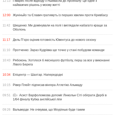
12:13
Гімарес після відходу з Ньюкасла до Арсеналу: Це одне з
найважчих рішень у моєму житті
12:00
Жуніньйо та Єлавич гратимуть із перших хвилин проти Кривбасу
11:42
Шищенко: Ми домінували на полі і виглядали набагато краще за
Оболонь
11:17
Дель П’єро оцінив готовність Ювентуса до нового сезону
11:10
Протченко: Зараз Кудрівка ще точно у стані побудови команди
10:43
Рябоконь: Хотілося б якіснішого футболу, перш за все у виконанні
Лівого Берега
10:34
Епіцентр — Шахтар. Напередодні
10:15
Рівер Плейт підписав вінгера Атлетіко Альмаду
09:51
Асист Варфоломєєва допоміг Лінкольн Сіті обіграти Дербі в
1/64 фіналу Кубка англійської ліги
09:26
Вальверде: Не очікував, що Моурінью буде таким