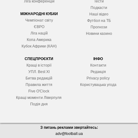
Ліга конференцій
Тести
Подкасти
МІЖНАРОДНІ КУБКИ
Наші відео
Чемпіонат світу
Футбол на ТБ
ЄВРО
Прогнози
Ліга націй
Новини казино
Копа Америка
Кубок Африки (КАН)
СПЕЦПРОЄКТИ
ІНФО
Кращі в історії
Контакти
УПЛ. Best XІ
Редакція
Битва редакцій
Privacy policy
Правила життя
Користувацька угода
Five O'Clock
Кращі моменти Ліверпуля
Подія дня
З питань реклами звертайтесь:
adv@football.ua