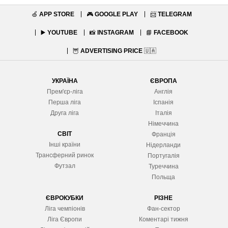
🍏
APP STORE
🎮
GOOGLE PLAY
📨
TELEGRAM
▶️
YOUTUBE
📸
INSTAGRAM
📘
FACEBOOK
🦉
ADVERTISING PRICE
🇺🇦
УКРАЇНА
ЄВРОПА
Прем'єр-ліга
Англія
Перша ліга
Іспанія
Друга ліга
Італія
Німеччина
СВІТ
Франція
Інші країни
Нідерланди
Трансферний ринок
Португалія
Футзал
Туреччина
Польща
ЄВРОКУБКИ
РІЗНЕ
Ліга чемпіонів
Фан-сектор
Ліга Європ
и
Коментарі тижня