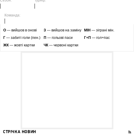
Сезон:
Турнір:
Команда:
O
— вийшов в онові
З
— вийшов на заміну
МІН
— зіграні мін.
Г
— забиті голи (пен.)
П
— гольові паси
Г+П
— гол+пас
ЖК
— жовті картки
ЧК
— червоні картки
СТРІЧКА НОВИН