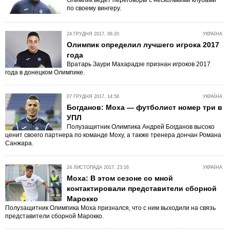
Олимпик ведет переговоры с несколькими клубами
по своему вингеру.
24 ГРУДНЯ 2017, 06:20
УКРАЇНА
Олимпик определил лучшего игрока 2017
года
Вратарь Заури Махарадзе признан игроков 2017
года в донецком Олимпике.
07 ГРУДНЯ 2017, 14:58
УКРАЇНА
Богданов: Моха — футболист номер три в
УПЛ
Полузащитник Олимпика Андрей Богданов высоко
ценит своего партнера по команде Моху, а также тренера дончан Романа
Санжара.
24 ЛИСТОПАДА 2017, 23:16
УКРАЇНА
Моха: В этом сезоне со мной
контактировали представители сборной
Марокко
Полузащитник Олимпика Моха признался, что с ним выходили на связь
представители сборной Марокко.