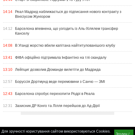
14:14
Реал Мадрид наближається до підписання нового контракту з
Вінісіусом Жуніором
14:12
Барселона впевнена, що узгодить із Аль-Хілялем трансфер
Канселу
14:08
В Уганді жорстко вбили капітана найтитулованішого клубу
13:41
ФІФА офіційно підтримала Інфантіно на тлі скандалу
13:10
Лейпциг дозволив Діоманде вилетіти до Мадрида
12:57
Боруссія Дортмунд веде перемовини з Санчо — ЗМІ
12:43
Барселона спробує перехопити Родрі в Реала
12:31
Захисник ДР Конго та Лілля перейшов до Ад-Дірії
Для зручності користування сайтом використовуються Cookies.
Згоден /