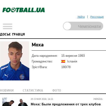
Увійти
Реєстрація
ДОСЬЄ ГРАВЦЯ
Моха
Дата народження:
15 вересня 1993
Громадянство:
Іспанія
Зріст/Вага:
180/78
НОВИНИ
СТАТИСТИКА
ФОТО
25 СІЧНЯ 2018, 14:21
УКРАЇНА
Моха: Были предложения от трех клубов