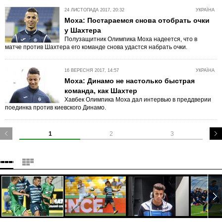
24 ЛИСТОПАДА 2017, 20:32
УКРАЇНА
Моха: Постараемся снова отобрать очки
у Шахтера
Полузащитник Олимпика Моха надеется, что в
матче против Шахтера его команде снова удастся набрать очки.
16 ВЕРЕСНЯ 2017, 14:57
УКРАЇНА
Моха: Динамо не настолько быстрая
команда, как Шахтер
Хавбек Олимпика Моха дал интервью в преддверии
поединка против киевского Динамо.
1
2
3