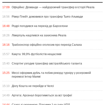
17:09
Офіційно: Діоманде — найдорожчий трансфер в історії Реала
16:56
Рівер Плейт домовився про трансфер Тьяго Альмади
16:48
Родрі погодився на перехід до Барселони
16:26
Ліверпуль націлився на захисника Реала
16:16
Трабзонспор офіційно оголосив про перехід Салаха
15:57
Какута: 99,9% футболістів нещасливі
15:40
Спортінг узгодив трансфер австралійського таланта
15:25
Мессі оформив дубль та побив рекорд турніру у розгромній
перемозі Інтер Маямі
15:10
Діогу Кошта не перейде в Челсі
14:49
Артета: Арсенал боротиметься за всі трофеї
14:44
Старт зі скоринкою. Підсумки 1-го туру УПЛ