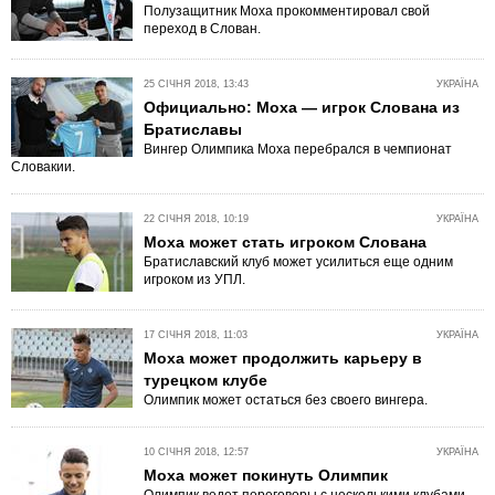
Полузащитник Моха прокомментировал свой
переход в Слован.
25 СІЧНЯ 2018, 13:43
УКРАЇНА
Официально: Моха — игрок Слована из
Братиславы
Вингер Олимпика Моха перебрался в чемпионат
Словакии.
22 СІЧНЯ 2018, 10:19
УКРАЇНА
Моха может стать игроком Слована
Братиславский клуб может усилиться еще одним
игроком из УПЛ.
17 СІЧНЯ 2018, 11:03
УКРАЇНА
Моха может продолжить карьеру в
турецком клубе
Олимпик может остаться без своего вингера.
10 СІЧНЯ 2018, 12:57
УКРАЇНА
Моха может покинуть Олимпик