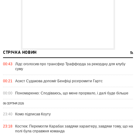
СТРІЧКА НОВИН
00:43
Лідс оголосив про трансфер Траффорда за рекордну для клубу
суму
00:21
Асист Судакова допоміг Бенфіці розгромити Гартс
00:00
Пономаренко: Сподіваюсь, що мене прорвало, і далі буде більше
06 СЕРПНЯ 2026
23:40
Комо підписав Коуту
23:18
Костюк: Перемогли Карабах завдяки характеру, завдяки тому, що на
полі була справжня команда