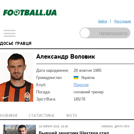
Увійти
Реєстрація
ДОСЬЄ ГРАВЦЯ
Александр Воловик
Дата народження:
28 жовтня 1985
Громадянство:
Україна
Клуб:
Поділля
Посада:
головний тренер
Зріст/Вага:
185/78
НОВИНИ
СТАТИСТИКА
ФОТО
18 ЛИПНЯ 2018, 16:49
УКРАЇНА: ДРУГА ЛІГА
Бывший защитник Шахтера стал