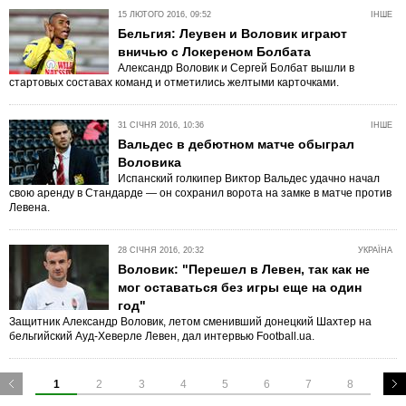
15 ЛЮТОГО 2016, 09:52
ІНШЕ
Бельгия: Леувен и Воловик играют
вничью с Локереном Болбата
Александр Воловик и Сергей Болбат вышли в
стартовых составах команд и отметились желтыми карточками.
31 СІЧНЯ 2016, 10:36
ІНШЕ
Вальдес в дебютном матче обыграл
Воловика
Испанский голкипер Виктор Вальдес удачно начал
свою аренду в Стандарде — он сохранил ворота на замке в матче против
Левена.
28 СІЧНЯ 2016, 20:32
УКРАЇНА
Воловик: "Перешел в Левен, так как не
мог оставаться без игры еще на один
год"
Защитник Александр Воловик, летом сменивший донецкий Шахтер на
бельгийский Ауд-Хеверле Левен, дал интервью Football.ua.
1
2
3
4
5
6
7
8