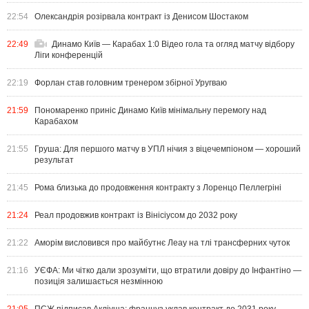
22:54
Олександрія розірвала контракт із Денисом Шостаком
22:49
Динамо Київ — Карабах 1:0 Відео гола та огляд матчу відбору
Ліги конференцій
22:19
Форлан став головним тренером збірної Уругваю
21:59
Пономаренко приніс Динамо Київ мінімальну перемогу над
Карабахом
21:55
Груша: Для першого матчу в УПЛ нічия з віцечемпіоном — хороший
результат
21:45
Рома близька до продовження контракту з Лоренцо Пеллегріні
21:24
Реал продовжив контракт із Вінісіусом до 2032 року
21:22
Аморім висловився про майбутнє Леау на тлі трансферних чуток
21:16
УЄФА: Ми чітко дали зрозуміти, що втратили довіру до Інфантіно —
позиція залишається незмінною