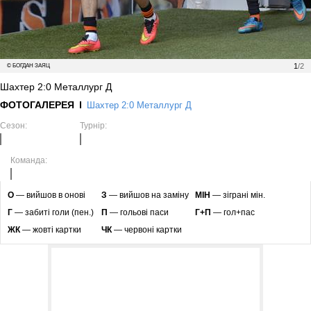
1
/2
© БОГДАН ЗАЯЦ
Шахтер 2:0 Металлург Д
ФОТОГАЛЕРЕЯ
Шахтер 2:0 Металлург Д
Сезон:
Турнір:
Команда:
O
— вийшов в онові
З
— вийшов на заміну
МІН
— зіграні мін.
Г
— забиті голи (пен.)
П
— гольові паси
Г+П
— гол+пас
ЖК
— жовті картки
ЧК
— червоні картки