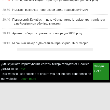
21:05
ПСЖ підписав Акліуша: француз уклав контракт до 2031 року
20:50
Ньюкасл розпочав переговори щодо трансферу Нмечі
20:40
Підгурський: Кривбас — це клуб з великою історією, крутим містом
та неймовірними вболівальниками
20:19
Арсенал зберіг титульного спонсора до 2033 року
20:13
Мілан має намір підписати вінгера збірної Чилі Осоріо
Для зручності користування сайтом використовуються Cookies.
Згоден /
Детальніше
тут
Got it
This website uses cookies to ensure you get the best experience on
our website.
Learn more