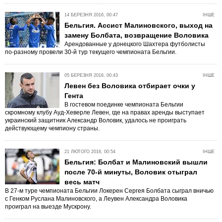
14 БЕРЕЗНЯ 2016, 00:47
ІНШЕ
Бельгия. Ассист Малиновского, выход на
замену Болбата, возвращение Воловика
Арендованные у донецкого Шахтера футболисты
по-разному провели 30-й тур текущего чемпионата Бельгии.
05 БЕРЕЗНЯ 2016, 00:43
ІНШЕ
Левен без Воловика отбирает очки у
Гента
В гостевом поединке чемпионата Бельгии
скромному клубу Ауд-Хеверле Левен, где на правах аренды выступает
украинский защитник Александр Воловик, удалось не проиграть
действующему чемпиону страны.
21 ЛЮТОГО 2016, 00:54
ІНШЕ
Бельгия: Болбат и Малиновский вышли
после 70-й минуты, Воловик отыграл
весь матч
В 27-м туре чемпионата Бельгии Локерен Сергея Болбата сыграл вничью
с Генком Руслана Малиновского, а Леувен Александра Воловика
проиграл на выезде Мускрону.