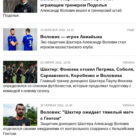
играющим тренером Подолья
Александр Воловик вошел в тренерский штаб
Подолья.
10 БЕРЕЗНЯ 2018, 14:15
ІНШЕ
Воловик — игрок Акжайыка
Экс-защитник Шахтера Александр Воловик стал
игроком казахстанского клуба.
03 ЛИПНЯ 2016, 16:00
УКРАЇНА
Шахтер: Фонсека отсеял Петряка, Соболя,
Сарнавского, Коробенко и Воловика
Главный тренер донецкого Шахтера Паулу Фонсека
определился со списком футболистов, которые продолжат подготовку с
командой к новому сезону.
29 ЧЕРВНЯ 2016, 14:49
УКРАЇНА
Воловик: "Шахтер ожидает тяжелый матч
с Гентом"
Защитник донецкого Шахтера Александр Воловик
поделился своими ожиданиями от контрольного спарринга с бельгийским
Гентом.