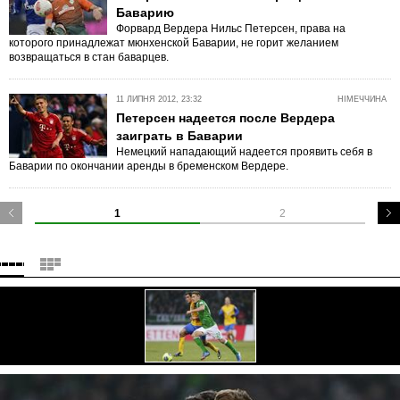
Баварию
Форвард Вердера Нильс Петерсен, права на
которого принадлежат мюнхенской Баварии, не горит желанием
возвращаться в стан баварцев.
11 ЛИПНЯ 2012, 23:32
НІМЕЧЧИНА
Петерсен надеется после Вердера
заиграть в Баварии
Немецкий нападающий надеется проявить себя в
Баварии по окончании аренды в бременском Вердере.
1
2