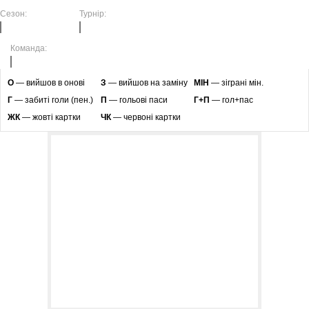
Сезон:
Турнір:
Команда:
O
— вийшов в онові
З
— вийшов на заміну
МІН
— зіграні мін.
Г
— забиті голи (пен.)
П
— гольові паси
Г+П
— гол+пас
ЖК
— жовті картки
ЧК
— червоні картки