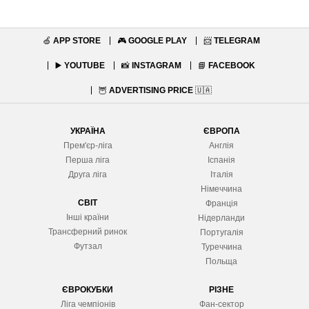
🍏
APP STORE
🎮
GOOGLE PLAY
📨
TELEGRAM
▶️
YOUTUBE
📸
INSTAGRAM
📘
FACEBOOK
🦉
ADVERTISING PRICE
🇺🇦
УКРАЇНА
ЄВРОПА
Прем'єр-ліга
Англія
Перша ліга
Іспанія
Друга ліга
Італія
Німеччина
СВІТ
Франція
Інші країни
Нідерланди
Трансферний ринок
Португалія
Футзал
Туреччина
Польща
ЄВРОКУБКИ
РІЗНЕ
Ліга чемпіонів
Фан-сектор