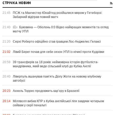
СТРІЧКА НОВИН
21:45
ПСЖ та Манчестер Юнайтед розійшлися миром у Гетеборзі:
Забарний відіграв повний матч
21:40
Буковина — Оболонь 0:0 Відео найкращих моментів та огляд
матчу УПЛ
21:20
Серхі Роберто офіційно став гравцем Лос-Анджелес Гелаксі
21:02
Лівий Берег почав для себе сезон УПЛ із нічиєї проти Кудрівки
20:59
39 трансферів за 18 років: неймовірна історія футболіста-
мандрівника, який веде сільський клуб до Кубка Англії
20:40
Ліверпуль вшанував пам’ять Діогу Жоти на новому клубному
автобусі
20:23
Анхель Торрес продовжить кар’єру в Бразилії
20:14
Міллволл вибив КПР з Кубка англійської ліги завдяки чотирьом
сейвам у серії пенальті