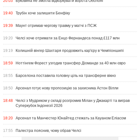
20:03
Буковина не змогла відкоркувати ворота Оболоні
19:40
Трубін хоче залишити Бенфіку
19:39
Маунт отримав чергову травму у матчі з ПСЖ
19:20
Челсі хоче отримати за Енцо Фернандеса понад £117 млн
19:19
Колишній вінгер Шахтаря продовжить кар'єру в Чемпіоншипі
18:59
Ноттінгем Форест узгодив трансфер Діоманде за 40 млн євро
18:55
Барселона поставила головну ціль на трансферне вікно
18:50
Арсенал готує нову пропозицію за захисника Астон Вілли
18:48
Челсі з Мудриком у складі розгромив Мілан у Джакарті та виграв
Суперкубок Індонезії 2026
18:20
Арсенал та Манчестер Юнайтед стежать за Кауаном Еліасом
17:55
Палестра пояснив, чому обрав Челсі