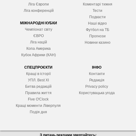
Ліга Європ
и
Коментарі тижня
Ліга конференцій
Тести
Подкасти
МІЖНАРОДНІ КУБКИ
Наші відео
Чемпіонат світу
Футбол на ТБ
ЄВРО
Прогнози
Ліга націй
Новини казино
Копа Америка
Кубок Африки (КАН)
СПЕЦПРОЄКТИ
ІНФО
Кращі в історії
Контакти
УПЛ. Best XІ
Редакція
Битва редакцій
Privacy policy
Правила життя
Користувацька угода
Five O'Clock
Кращі моменти Ліверпуля
Подія дня
З питань реклами звертайтесь: