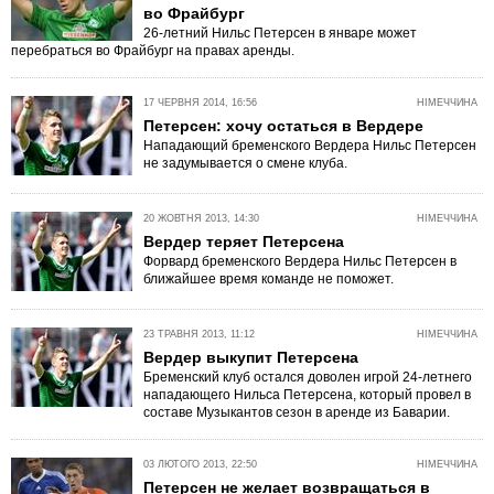
во Фрайбург
26-летний Нильс Петерсен в январе может
перебраться во Фрайбург на правах аренды.
17 ЧЕРВНЯ 2014, 16:56
НІМЕЧЧИНА
Петерсен: хочу остаться в Вердере
Нападающий бременского Вердера Нильс Петерсен
не задумывается о смене клуба.
20 ЖОВТНЯ 2013, 14:30
НІМЕЧЧИНА
Вердер теряет Петерсена
Форвард бременского Вердера Нильс Петерсен в
ближайшее время команде не поможет.
23 ТРАВНЯ 2013, 11:12
НІМЕЧЧИНА
Вердер выкупит Петерсена
Бременский клуб остался доволен игрой 24-летнего
нападающего Нильса Петерсена, который провел в
составе Музыкантов сезон в аренде из Баварии.
03 ЛЮТОГО 2013, 22:50
НІМЕЧЧИНА
Петерсен не желает возвращаться в