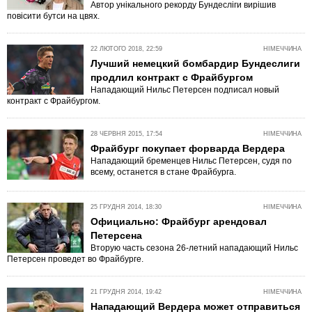
Автор унікального рекорду Бундесліги вирішив
повісити бутси на цвях.
22 ЛЮТОГО 2018, 22:59
НІМЕЧЧИНА
Лучший немецкий бомбардир Бундеслиги
продлил контракт с Фрайбургом
Нападающий Нильс Петерсен подписал новый
контракт с Фрайбургом.
28 ЧЕРВНЯ 2015, 17:54
НІМЕЧЧИНА
Фрайбург покупает форварда Вердера
Нападающий бременцев Нильс Петерсен, судя по
всему, останется в стане Фрайбурга.
25 ГРУДНЯ 2014, 18:30
НІМЕЧЧИНА
Официально: Фрайбург арендовал
Петерсена
Вторую часть сезона 26-летний нападающий Нильс
Петерсен проведет во Фрайбурге.
21 ГРУДНЯ 2014, 19:42
НІМЕЧЧИНА
Нападающий Вердера может отправиться