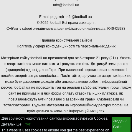
adv@football.ua
E-mail редакції:
info@football.ua
.
© 2025 football Всі права захищені.
Суб'єкт у сфері онлайн-медіа, і
дентифікатор онлайн-медіа: R40-05983
Правила користування сайтом
Політика у сфері конфіденційності та персональних даних
Матеріали сайту football.ua призначені для осіб старше 21 року (21+). Участь
в азартних іграх може викликати ігрову залежність. Дотримуйтесь правил
(принципів) відповідальної гри. При виявленні перших ознак залежності
негайно зверніться до спеціаліста. Пам'ятайте, що участь в азартних іграх не
може бути джерелом доходів або альтернативою роботі. Інформаційний
ресурс football.ua не проводить ігри на реальні та/або віртуальні гроші, також
сайт не приймає ні в якій формі оплату ставок та інших платежів, які
пов’язані/можуть бути пов’язані з азартними іграми, букмекерами чи
тоталізаторами. Будь-які матеріали на інформаційному ресурсі football.ua
публікуються виключно в інформаційних цілях.
Для зручності користування сайтом використовуються Cookies.
Згоден /
Детальніше
тут
Got it
This website uses cookies to ensure you get the best experience on