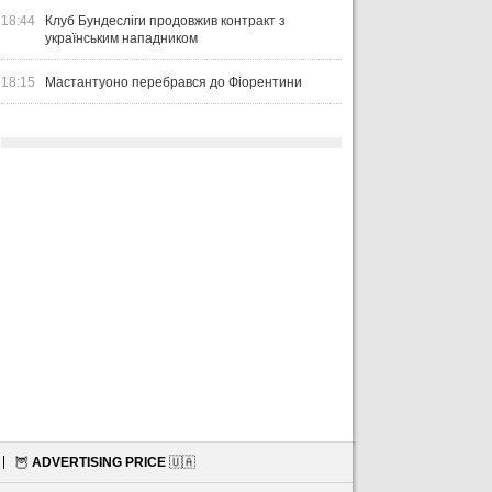
18:44
Клуб Бундесліги продовжив контракт з
українським нападником
18:15
Мастантуоно перебрався до Фіорентини
🦉
ADVERTISING PRICE
🇺🇦