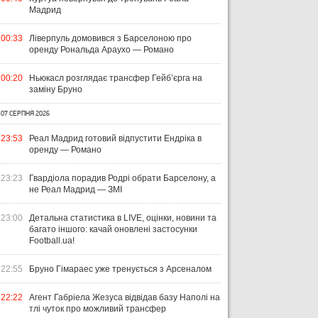
Мадрид
00:33
Ліверпуль домовився з Барселоною про
оренду Рональда Араухо — Романо
00:20
Ньюкасл розглядає трансфер Гейб’єрга на
заміну Бруно
07 СЕРПНЯ 2026
23:53
Реал Мадрид готовий відпустити Ендріка в
оренду — Романо
23:23
Гвардіола порадив Родрі обрати Барселону, а
не Реал Мадрид — ЗМІ
23:00
Детальна статистика в LIVE, оцінки, новини та
багато іншого: качай оновлені застосунки
Football.ua!
22:55
Бруно Гімараес уже тренується з Арсеналом
22:22
Агент Габріела Жезуса відвідав базу Наполі на
тлі чуток про можливий трансфер