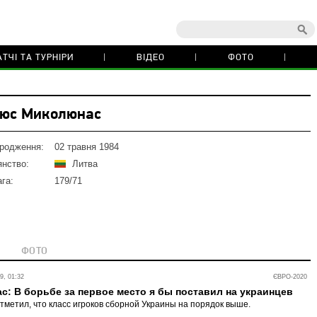
ТЧІ ТА ТУРНІРИ
ВІДЕО
ФОТО
юс Миколюнас
ародження:
02 травня 1984
нство:
Литва
ага:
179/71
ФОТО
, 01:32
ЄВРО-2020
: В борьбе за первое место я бы поставил на украинцев
тметил, что класс игроков сборной Украины на порядок выше.