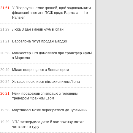
21:51
У Ліверпуля немає грошей, щоб задовольнити
фінансові апетити ПСЖ щодо Баркола — Le
Parisien
21:29
Люка Зідан змінив клуб в Іспанії
21:21
Барселона готує продаж Барджі
20:58
Манчестер Сіті домовився про трансфер Рульї
з Марселя
20:49
Мілан попрощався з Беннасером
20:24
Хетафе посилився півзахисником Ліона
20:21
Ренн продовжив співпрацю з головним
тренером Франком Езом
19:58
Мартінеллі може перебратися до Туреччини
19:29
УПЛ затвердила дати й час початку матчів
четвертого туру