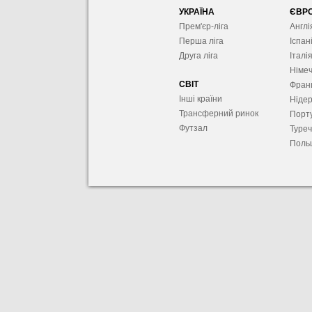
УКРАЇНА
ЄВР
Прем'єр-ліга
Англі
Перша ліга
Іспан
Друга ліга
Італі
Німе
СВІТ
Фран
Інші країни
Ніде
Трансферний ринок
Порту
Футзал
Туре
Поль