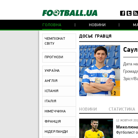
ГОЛОВНА
НОВИНИ
МА
ДОСЬЄ ГРАВЦЯ
ЧЕМПІОНАТ
СВІТУ
Саул
ПРОГНОЗИ
Дата н
УКРАЇНА
Громадя
Зріст/В
АНГЛІЯ
ІСПАНІЯ
ІТАЛІЯ
НОВИНИ
СТАТИСТИКА
НІМЕЧЧИНА
12 ЖОВТНЯ 2019
ФРАНЦІЯ
Миколюнас
НІДЕРЛАНДИ
Футболист о