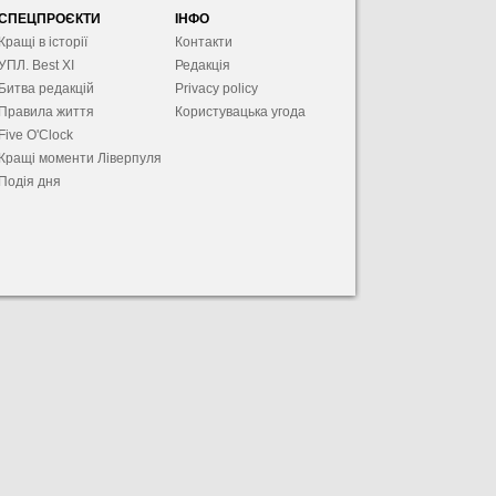
СПЕЦПРОЄКТИ
ІНФО
Кращі в історії
Контакти
УПЛ. Best XІ
Редакція
Битва редакцій
Privacy policy
Правила життя
Користувацька угода
Five O'Clock
Кращі моменти Ліверпуля
Подія дня