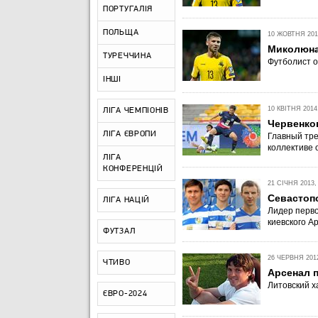
ПОРТУГАЛІЯ
ПОЛЬЩА
10 ЖОВТНЯ 2019
Миколюна
ТУРЕЧЧИНА
Футболист о
ІНШІ
10 КВІТНЯ 2014,
ЛІГА ЧЕМПІОНІВ
Червенко
ЛІГА ЄВРОПИ
Главный тре
коллективе 
ЛІГА
КОНФЕРЕНЦІЙ
21 СІЧНЯ 2013, 
Севастоп
ЛІГА НАЦІЙ
Лидер перво
киевского А
ФУТЗАЛ
26 ЧЕРВНЯ 2012
ЧТИВО
Арсенал 
Литовский х
ЄВРО-2024