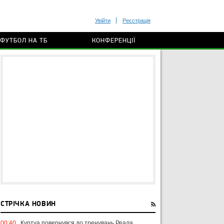
Увійти
Реєстрація
ФУТБОЛ НА ТБ
КОНФЕРЕНЦІЇ
СТРІЧКА НОВИН
00:40
Куртуа повернувся до тренувань Реала