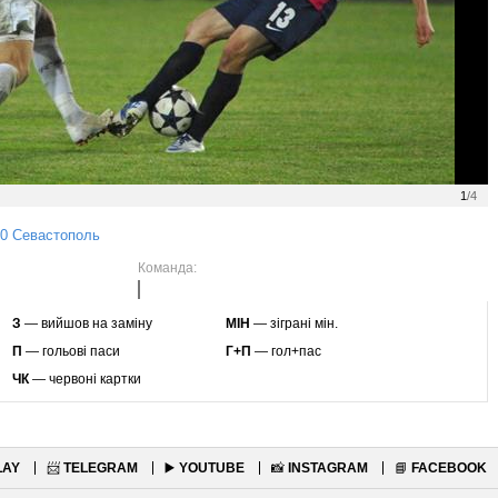
1
/4
:0 Севастополь
Команда:
З
— вийшов на заміну
МІН
— зіграні мін.
П
— гольові паси
Г+П
— гол+пас
ЧК
— червоні картки
LAY
📨
TELEGRAM
▶️
YOUTUBE
📸
INSTAGRAM
📘
FACEBOOK