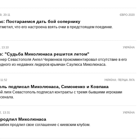
, 20:11
ЄВРО-2020
с: Постараемся дать бой сопернику
тметил, что его настроена взять очки в предстоящем поединке.
 13:10
УКРАЇНА
в: "Судьба Миколюнаса решится летом"
нер Севастополя Ангел Червенков прокомментировал отсутствие в его
одного из недавних лидеров крымчан Саулюса Миколюнаса.
11:52
УКРАЇНА: ПЕРША ЛІГА
оль подписал Миколюнаса, Симоненко и Ковпака
й лиги Севастополь подписал контракты с тремя бывшими игроками
рсенала.
, 13:31
УКРАЇНА
продлил Миколюнаса
авбек продлил свое соглашение с киевским клубом.