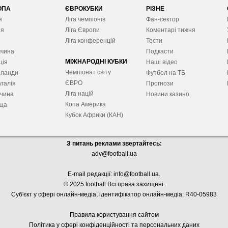
ОПА
ЄВРОКУБКИ
РІЗНЕ
я
Ліга чемпіонів
Фан-сектор
ія
Ліга Європ
и
Коментарі тижня
я
Ліга конференцій
Тести
ччина
Подкасти
МІЖНАРОДНІ КУБКИ
ція
Наші відео
Чемпіонат світу
рланди
Футбол на ТБ
ЄВРО
галія
Прогнози
Ліга націй
ччина
Новини казино
Копа Америка
ща
Кубок Африки (КАН)
З питань реклами звертайтесь:
adv@football.ua
E-mail редакції:
info@football.ua
.
© 2025 football Всі права захищені.
Суб'єкт у сфері онлайн-медіа, і
дентифікатор онлайн-медіа: R40-05983
Правила користування сайтом
Політика у сфері конфіденційності та персональних даних