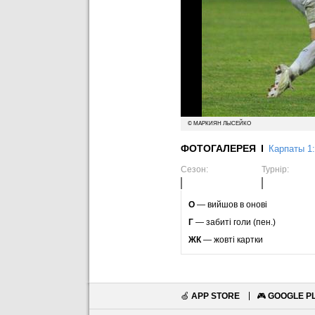
© МАРКИЯН ЛЫСЕЙКО
ФОТОГАЛЕРЕЯ
Карпаты 1
Сезон:
Турнір:
O
— вийшов в онові
Г
— забиті голи (пен.)
ЖК
— жовті картки
🍏
APP STORE
🎮
GOOGLE P