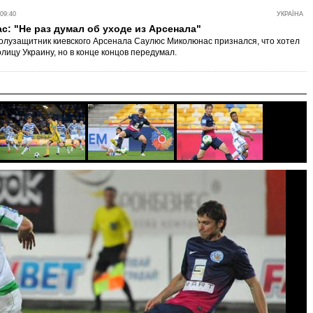
09:40
УКРАЇНА
: "Не раз думал об уходе из Арсенала"
олузащитник киевского Арсенала Саулюс Миколюнас признался, что хотел
олицу Украину, но в конце концов передумал.