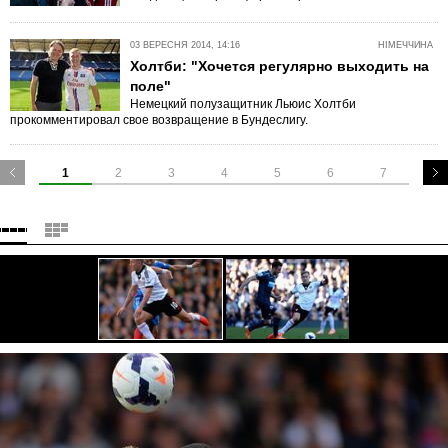
03 ВЕРЕСНЯ 2014, 14:16
НІМЕЧЧИНА
Холтби: "Хочется регулярно выходить на
поле"
Немецкий полузащитник Льюис Холтби
прокомментировал свое возвращение в Бундеслигу.
1
2
3
4
5
6
7