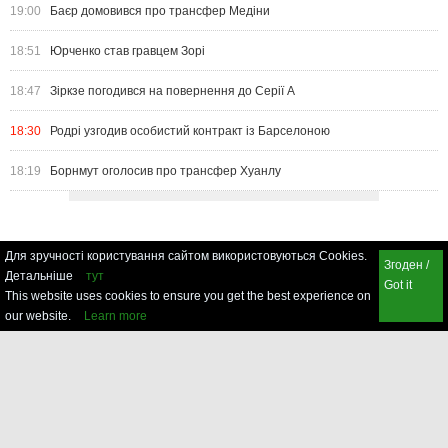
19:00
Баєр домовився про трансфер Медіни
18:51
Юрченко став гравцем Зорі
18:47
Зіркзе погодився на повернення до Серії А
18:30
Родрі узгодив особистий контракт із Барселоною
18:19
Борнмут оголосив про трансфер Хуанлу
Для зручності користування сайтом використовуються Cookies.
Згоден /
Детальніше
тут
Got it
This website uses cookies to ensure you get the best experience on
our website.
Learn more