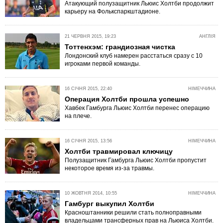
Атакующий полузащитник Льюис Холтби продолжит
карьеру на Фолькспаркштадионе.
21 ЧЕРВНЯ 2015, 19:23
АНГЛІЯ
Тоттенхэм: грандиозная чистка
Лондонский клуб намерен расстаться сразу с 10
игроками первой команды.
16 СІЧНЯ 2015, 22:40
НІМЕЧЧИНА
Операция Холтби прошла успешно
Хавбек Гамбурга Льюис Холтби перенес операцию
на плече.
16 СІЧНЯ 2015, 13:56
НІМЕЧЧИНА
Холтби травмировал ключицу
Полузащитник Гамбурга Льюис Холтби пропустит
некоторое время из-за травмы.
10 ЖОВТНЯ 2014, 10:55
НІМЕЧЧИНА
Гамбург выкупил Холтби
Красноштанники решили стать полноправными
владельцами трансферных прав на Льюиса Холтби.