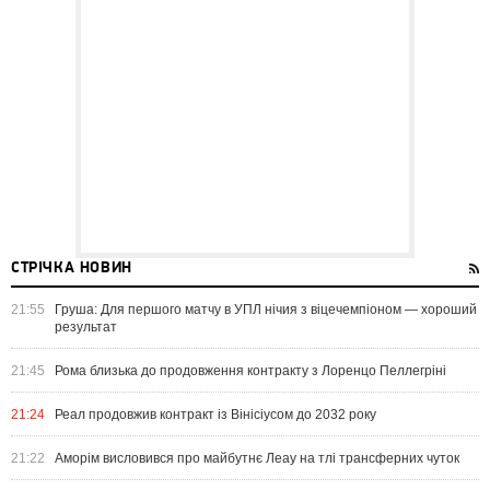
СТРІЧКА НОВИН
21:55
Груша: Для першого матчу в УПЛ нічия з віцечемпіоном — хороший
результат
21:45
Рома близька до продовження контракту з Лоренцо Пеллегріні
21:24
Реал продовжив контракт із Вінісіусом до 2032 року
21:22
Аморім висловився про майбутнє Леау на тлі трансферних чуток