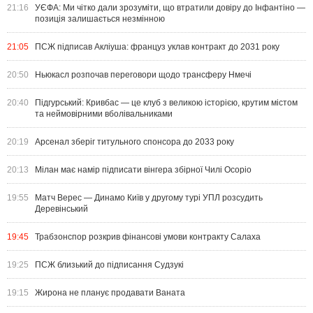
21:16
УЄФА: Ми чітко дали зрозуміти, що втратили довіру до Інфантіно —
позиція залишається незмінною
21:05
ПСЖ підписав Акліуша: француз уклав контракт до 2031 року
20:50
Ньюкасл розпочав переговори щодо трансферу Нмечі
20:40
Підгурський: Кривбас — це клуб з великою історією, крутим містом
та неймовірними вболівальниками
20:19
Арсенал зберіг титульного спонсора до 2033 року
20:13
Мілан має намір підписати вінгера збірної Чилі Осоріо
19:55
Матч Верес — Динамо Київ у другому турі УПЛ розсудить
Деревінський
19:45
Трабзонспор розкрив фінансові умови контракту Салаха
19:25
ПСЖ близький до підписання Судзукі
19:15
Жирона не планує продавати Ваната