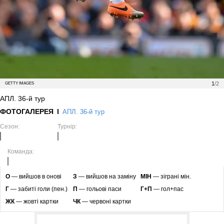
1
/2
GETTY IMAGES
АПЛ. 36-й тур
ФОТОГАЛЕРЕЯ
АПЛ. 36-й тур
Сезон:
Турнір:
Команда:
O
— вийшов в онові
З
— вийшов на заміну
МІН
— зіграні мін.
Г
— забиті голи (пен.)
П
— гольові паси
Г+П
— гол+пас
ЖК
— жовті картки
ЧК
— червоні картки