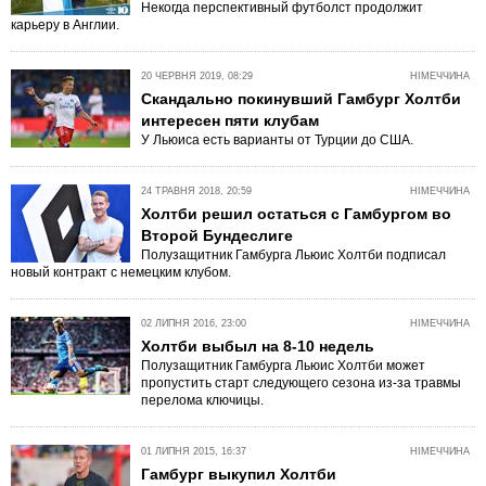
Некогда перспективный футболст продолжит
карьеру в Англии.
20 ЧЕРВНЯ 2019, 08:29
НІМЕЧЧИНА
Скандально покинувший Гамбург Холтби
интересен пяти клубам
У Льюиса есть варианты от Турции до США.
24 ТРАВНЯ 2018, 20:59
НІМЕЧЧИНА
Холтби решил остаться с Гамбургом во
Второй Бундеслиге
Полузащитник Гамбурга Льюис Холтби подписал
новый контракт с немецким клубом.
02 ЛИПНЯ 2016, 23:00
НІМЕЧЧИНА
Холтби выбыл на 8-10 недель
Полузащитник Гамбурга Льюис Холтби может
пропустить старт следующего сезона из-за травмы
перелома ключицы.
01 ЛИПНЯ 2015, 16:37
НІМЕЧЧИНА
Гамбург выкупил Холтби