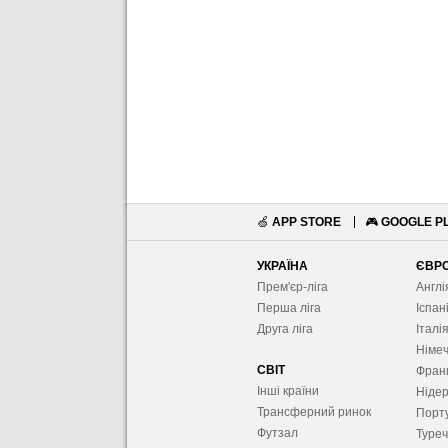
🍏
APP STORE
🎮
GOOGLE P
УКРАЇНА
ЄВР
Прем'єр-ліга
Англі
Перша ліга
Іспан
Друга ліга
Італі
Німе
СВІТ
Фран
Інші країни
Ніде
Трансферний ринок
Порту
Футзал
Туре