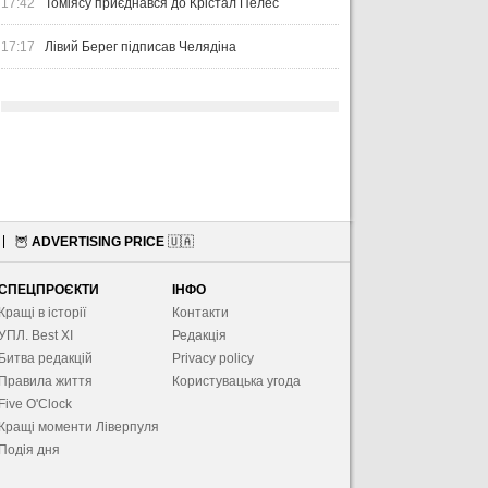
17:42
Томіясу приєднався до Крістал Пелес
17:17
Лівий Берег підписав Челядіна
🦉
ADVERTISING PRICE
🇺🇦
СПЕЦПРОЄКТИ
ІНФО
Кращі в історії
Контакти
УПЛ. Best XІ
Редакція
Битва редакцій
Privacy policy
Правила життя
Користувацька угода
Five O'Clock
Кращі моменти Ліверпуля
Подія дня