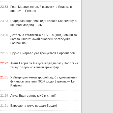
23:53
Реал Мадрид готовий відпустити Ендріка в
оренду — Романо
23:23
Гвардіола порадив Родрі обрати Барселону, а
не Реал Мадрид — ЗМІ
23:00
Детальна статистика в LIVE, оцінки, новини та
багато іншого: качай оновлені застосунки
Football.ua!
22:55
Бруно Гімараес уже тренується з Арсеналом
22:22
Агент Габріела Жезуса відвідав базу Наполі на
тлі чуток про можливий трансфер
21:51
У Ліверпуля немає грошей, щоб задовольнити
фінансові апетити ПСЖ щодо Баркола — Le
Parisien
21:29
Люка Зідан змінив клуб в Іспанії
21:21
Барселона готує продаж Барджі