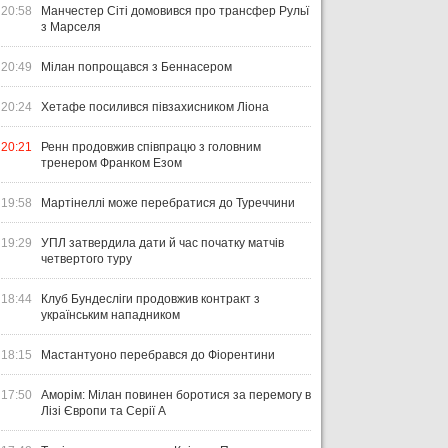
20:58
Манчестер Сіті домовився про трансфер Рульї
з Марселя
20:49
Мілан попрощався з Беннасером
20:24
Хетафе посилився півзахисником Ліона
20:21
Ренн продовжив співпрацю з головним
тренером Франком Езом
19:58
Мартінеллі може перебратися до Туреччини
19:29
УПЛ затвердила дати й час початку матчів
четвертого туру
18:44
Клуб Бундесліги продовжив контракт з
українським нападником
18:15
Мастантуоно перебрався до Фіорентини
17:50
Аморім: Мілан повинен боротися за перемогу в
Лізі Європи та Серії А