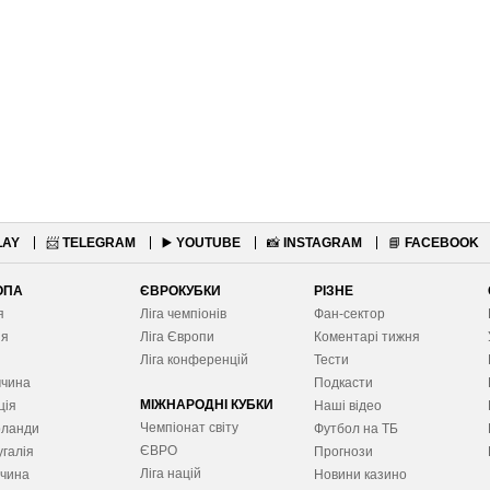
LAY
📨
TELEGRAM
▶️
YOUTUBE
📸
INSTAGRAM
📘
FACEBOOK
ОПА
ЄВРОКУБКИ
РІЗНЕ
я
Ліга чемпіонів
Фан-сектор
ія
Ліга Європ
и
Коментарі тижня
я
Ліга конференцій
Тести
ччина
Подкасти
МІЖНАРОДНІ КУБКИ
ція
Наші відео
Чемпіонат світу
рланди
Футбол на ТБ
ЄВРО
галія
Прогнози
Ліга націй
ччина
Новини казино