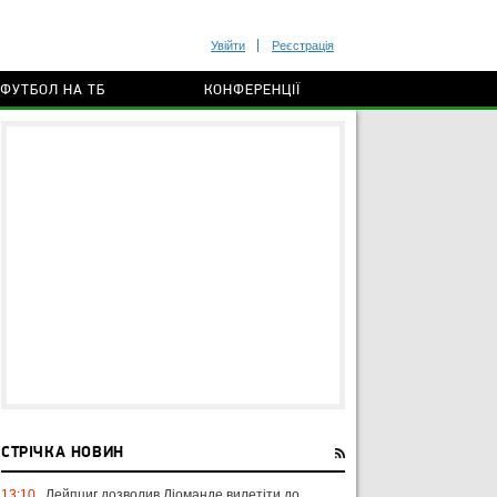
Увійти
Реєстрація
ФУТБОЛ НА ТБ
КОНФЕРЕНЦІЇ
СТРІЧКА НОВИН
13:10
Лейпциг дозволив Діоманде вилетіти до