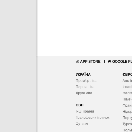
🍏
APP STORE
🎮
GOOGLE P
УКРАЇНА
ЄВР
Прем'єр-ліга
Англі
Перша ліга
Іспан
Друга ліга
Італі
Німе
СВІТ
Фран
Інші країни
Ніде
Трансферний ринок
Порту
Футзал
Туре
Поль