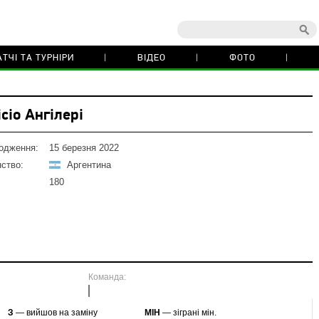
ТЧІ ТА ТУРНІРИ
ВІДЕО
ФОТО
сіо Ангілері
одження:
15 березня 2022
ство:
Аргентина
180
Команда:
З
— вийшов на заміну
МІН
— зіграні мін.