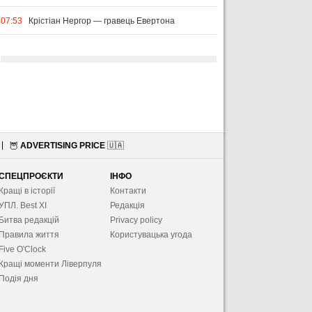
07:53
Крістіан Нергор — гравець Евертона
🦉
ADVERTISING PRICE
🇺🇦
СПЕЦПРОЄКТИ
ІНФО
Кращі в історії
Контакти
УПЛ. Best XІ
Редакція
Битва редакцій
Privacy policy
Правила життя
Користувацька угода
Five O'Clock
Кращі моменти Ліверпуля
Подія дня