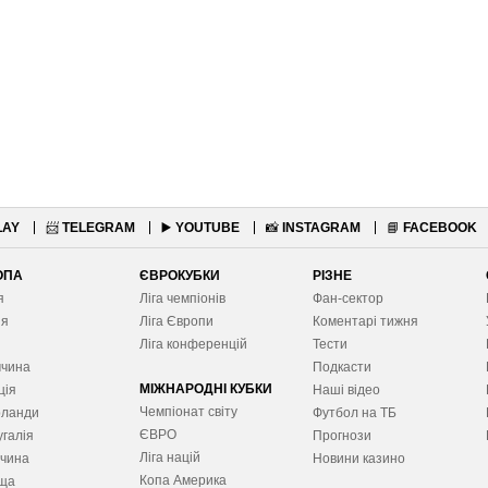
LAY
📨
TELEGRAM
▶️
YOUTUBE
📸
INSTAGRAM
📘
FACEBOOK
ОПА
ЄВРОКУБКИ
РІЗНЕ
я
Ліга чемпіонів
Фан-сектор
ія
Ліга Європ
и
Коментарі тижня
я
Ліга конференцій
Тести
ччина
Подкасти
МІЖНАРОДНІ КУБКИ
ція
Наші відео
Чемпіонат світу
рланди
Футбол на ТБ
ЄВРО
галія
Прогнози
Ліга націй
ччина
Новини казино
Копа Америка
ща