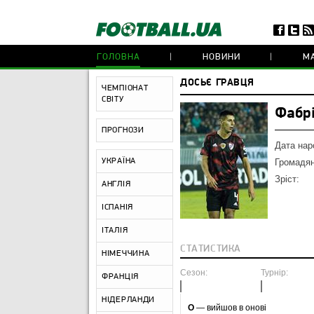
ГОЛОВНА
НОВИНИ
МА
ДОСЬЄ ГРАВЦЯ
ЧЕМПІОНАТ
СВІТУ
Фабрі
ПРОГНОЗИ
Дата нар
УКРАЇНА
Громадян
Зріст:
АНГЛІЯ
ІСПАНІЯ
ІТАЛІЯ
СТАТИСТИКА
НІМЕЧЧИНА
Сезон:
Турнір:
ФРАНЦІЯ
НІДЕРЛАНДИ
O
— вийшов в онові