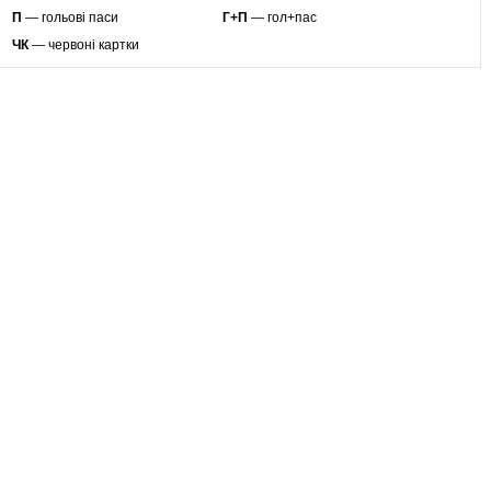
П
— гольові паси
Г+П
— гол+пас
ЧК
— червоні картки