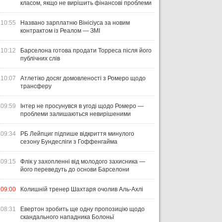
класом, якщо не вирішить фінансові проблеми
10:55
Названо зарплатню Вінісіуса за новим
контрактом із Реалом — ЗМІ
10:12
Барселона готова продати Торреса після його
публічних слів
10:07
Атлетіко досяг домовленості з Ромеро щодо
трансферу
09:59
Інтер не просунувся в угоді щодо Ромеро —
проблеми залишаються невирішеними
09:34
РБ Лейпциг підпише відкриття минулого
сезону Бундесліги з Гоффенгайма
09:15
Флік у захопленні від молодого захисника —
його переведуть до основи Барселони
09:00
Колишній тренер Шахтаря очолив Аль-Ахлі
08:31
Евертон зробить ще одну пропозицію щодо
скандального нападника Болоньї