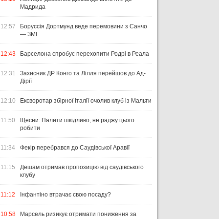
Мадрида
12:57
Боруссія Дортмунд веде перемовини з Санчо
— ЗМІ
12:43
Барселона спробує перехопити Родрі в Реала
12:31
Захисник ДР Конго та Лілля перейшов до Ад-
Дірії
12:10
Ексворотар збірної Італії очолив клуб із Мальти
11:50
Щесни: Палити шкідливо, не раджу цього
робити
11:34
Фекір перебрався до Саудівської Аравії
11:15
Дешам отримав пропозицію від саудівського
клубу
11:12
Інфантіно втрачає свою посаду?
10:58
Марсель ризикує отримати пониження за