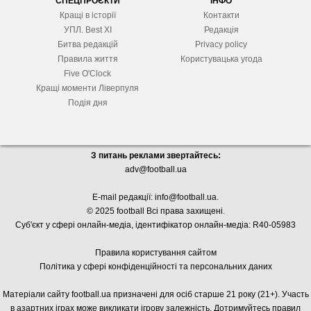
СПЕЦПРОЄКТИ
ІНФО
Кращі в історії
Контакти
УПЛ. Best XІ
Редакція
Битва редакцій
Privacy policy
Правила життя
Користувацька угода
Five O'Clock
Кращі моменти Ліверпуля
Подія дня
З питань реклами звертайтесь:
adv@football.ua
E-mail редакції:
info@football.ua
.
© 2025 football Всі права захищені.
Суб'єкт у сфері онлайн-медіа, і
дентифікатор онлайн-медіа: R40-05983
Правила користування сайтом
Політика у сфері конфіденційності та персональних даних
Матеріали сайту football.ua призначені для осіб старше 21 року (21+). Участь
в азартних іграх може викликати ігрову залежність. Дотримуйтесь правил