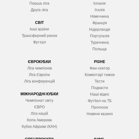
Перша ліга
Іспанія
Друга ліга
Італія
Німеччина
СВІТ
Франція
Інші країни
Нідерланди
Трансферний ринок
Португалія
Футзал
Туреччина
Польща
ЄВРОКУБКИ
РІЗНЕ
Ліга чемпіонів
Фан-сектор
Ліга Європ
и
Коментарі тижня
Ліга конференцій
Тести
Подкасти
МІЖНАРОДНІ КУБКИ
Наші відео
Чемпіонат світу
Футбол на ТБ
ЄВРО
Прогнози
Ліга націй
Новини казино
Копа Америка
Кубок Африки (КАН)