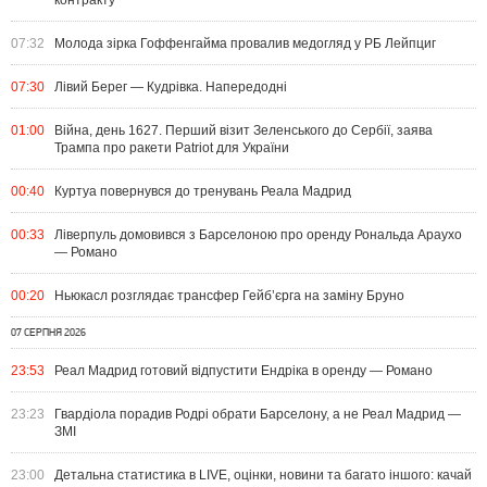
контракту
07:32
Молода зірка Гоффенгайма провалив медогляд у РБ Лейпциг
07:30
Лівий Берег — Кудрівка. Напередодні
01:00
Війна, день 1627. Перший візит Зеленського до Сербії, заява
Трампа про ракети Patriot для України
00:40
Куртуа повернувся до тренувань Реала Мадрид
00:33
Ліверпуль домовився з Барселоною про оренду Рональда Араухо
— Романо
00:20
Ньюкасл розглядає трансфер Гейб’єрга на заміну Бруно
07 СЕРПНЯ 2026
23:53
Реал Мадрид готовий відпустити Ендріка в оренду — Романо
23:23
Гвардіола порадив Родрі обрати Барселону, а не Реал Мадрид —
ЗМІ
23:00
Детальна статистика в LIVE, оцінки, новини та багато іншого: качай