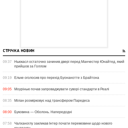
СТРІЧКА НОВИН
09:37
Ньюкасл остаточно зачинив двері перед Манчестер Юнайтед, який
прийшов за Голлом
09:19
Ельче оголосив про перехід Буонанотте з Брайтона
09:05
Моурінью почав запроваджувати суворі стандарти в Реалі
08:35
Мілан розмірковує над трансфером Паредеса
08:00
Буковина — Оболонь. Напередодні
07:58
Чалханоглу закликав Інтер почати перемовини щодо нового