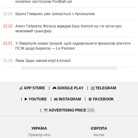
оновлені застосунки Football.ua!
22:55
Бруно Гімараес уже тренується з Арсеналом
22:22
Агент Габріела Жезуса відвідав базу Наполі на тлі чуток про
можливий трансфер
21:51
У Ліверпуля немає грошей, щоб задовольнити фінансові апетити
ПСЖ щодо Баркола — Le Parisien
21:29
Люка Зідан змінив клуб в Іспанії
🍏
APP STORE
🎮
GOOGLE PLAY
📨
TELEGRAM
▶️
YOUTUBE
📸
INSTAGRAM
📘
FACEBOOK
🦉
ADVERTISING PRICE
🇺🇦
УКРАЇНА
ЄВРОПА
Прем'єр-ліга
Англія