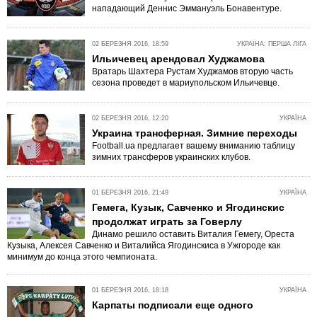
нападающий Деннис Эммануэль Бонавентуре.
02 БЕРЕЗНЯ 2016, 18:59
УКРАЇНА: ПЕРША ЛІГА
Ильичевец арендовал Худжамова
Вратарь Шахтера Рустам Худжамов вторую часть
сезона проведет в мариупольском Ильичевце.
02 БЕРЕЗНЯ 2016, 12:20
УКРАЇНА
Украина трансферная. Зимние переходы
Football.ua предлагает вашему вниманию таблицу
зимних трансферов украинских клубов.
01 БЕРЕЗНЯ 2016, 21:49
УКРАЇНА
Гемега, Кузык, Савченко и Ягодинскис
продолжат играть за Говерлу
Динамо решило оставить Виталия Гемегу, Ореста
Кузыка, Алексея Савченко и Виталийса Ягодинскиса в Ужгороде как
минимум до конца этого чемпионата.
01 БЕРЕЗНЯ 2016, 18:18
УКРАЇНА
Карпаты подписали еще одного