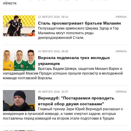
области.
12 ЛЮТОГО 2016, 09:10
УКРАЇНА
Сталь просматривает братьев Малакян
Полузащитники армянского Ширака Эдгар и Гор
Малакяны могут пополнить ряды
днепродзержинской Стали.
10 ЛЮТОГО 2016, 09:46
УКРАЇНА
Ворскла подписала трех молодых
украинцев
Вратарь Вадим Шевчук, защитник Михаил Варен и
нападающий Максим Прядун успешно прошли просмотр в молодежной
команде полтавской Ворсклы.
09 ЛЮТОГО 2016, 20:57
УКРАЇНА
Вернидуб: "Постараемся проводить
второй сбор двумя составами"
Главный тренер Зари Юрий Вернидуб рассказал о
конкуренции в луганской команде, а также очертил задачи, которые
поставлены перед командой на втором этапе подготовки в Турции.