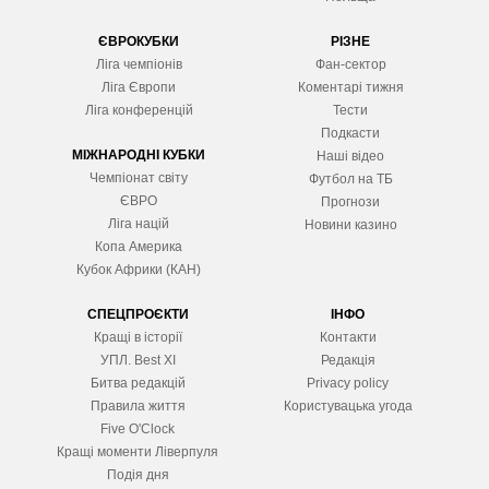
ЄВРОКУБКИ
РІЗНЕ
Ліга чемпіонів
Фан-сектор
Ліга Європ
и
Коментарі тижня
Ліга конференцій
Тести
Подкасти
МІЖНАРОДНІ КУБКИ
Наші відео
Чемпіонат світу
Футбол на ТБ
ЄВРО
Прогнози
Ліга націй
Новини казино
Копа Америка
Кубок Африки (КАН)
СПЕЦПРОЄКТИ
ІНФО
Кращі в історії
Контакти
УПЛ. Best XІ
Редакція
Битва редакцій
Privacy policy
Правила життя
Користувацька угода
Five O'Clock
Кращі моменти Ліверпуля
Подія дня