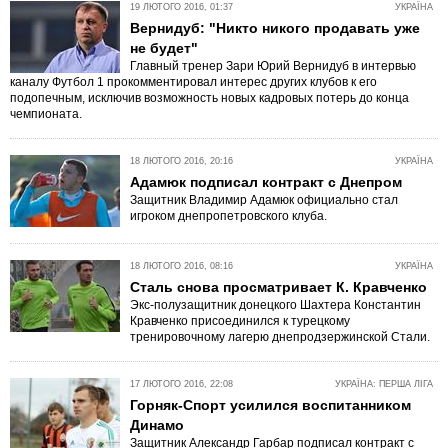
19 ЛЮТОГО 2016, 01:37
УКРАЇНА
Вернидуб: "Никто никого продавать уже
не будет"
Главный тренер Зари Юрий Вернидуб в интервью
каналу Футбол 1 прокомментировал интерес других клубов к его
подопечным, исключив возможность новых кадровых потерь до конца
чемпионата.
18 ЛЮТОГО 2016, 20:16
УКРАЇНА
Адамюк подписал контракт с Днепром
Защитник Владимир Адамюк официально стал
игроком днепропетровского клуба.
18 ЛЮТОГО 2016, 08:16
УКРАЇНА
Сталь снова просматривает К. Кравченко
Экс-полузащитник донецкого Шахтера Константин
Кравченко присоединился к турецкому
тренировочному лагерю днепродзержинской Стали.
17 ЛЮТОГО 2016, 22:08
УКРАЇНА: ПЕРША ЛІГА
Горняк-Спорт усилился воспитанником
Динамо
Защитник Александр Гарбар подписал контракт с