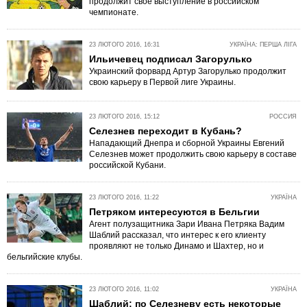
продолжит свое выступление в российском
чемпионате.
23 ЛЮТОГО 2016, 16:31
УКРАЇНА: ПЕРША ЛІГА
Ильичевец подписал Загорулько
Украинский форвард Артур Загорулько продолжит
свою карьеру в Первой лиге Украины.
23 ЛЮТОГО 2016, 15:12
РОССИЯ
Селезнев переходит в Кубань?
Нападающий Днепра и сборной Украины Евгений
Селезнев может продолжить свою карьеру в составе
российской Кубани.
23 ЛЮТОГО 2016, 11:22
УКРАЇНА
Петряком интересуются в Бельгии
Агент полузащитника Зари Ивана Петряка Вадим
Шаблий рассказал, что интерес к его клиенту
проявляют не только Динамо и Шахтер, но и
бельгийские клубы.
23 ЛЮТОГО 2016, 11:02
УКРАЇНА
Шаблий: по Селезневу есть некоторые