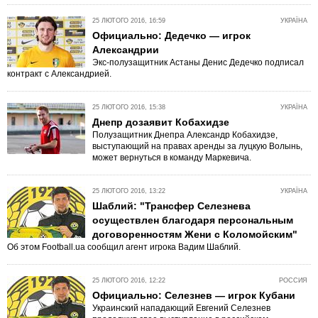
25 ЛЮТОГО 2016, 16:59
УКРАЇНА
Официально: Дедечко — игрок
Александрии
Экс-полузащитник Астаны Денис Дедечко подписал
контракт с Александрией.
25 ЛЮТОГО 2016, 15:38
УКРАЇНА
Днепр дозаявит Кобахидзе
Полузащитник Днепра Александр Кобахидзе,
выступающий на правах аренды за луцкую Волынь,
может вернуться в команду Маркевича.
25 ЛЮТОГО 2016, 13:22
УКРАЇНА
Шаблий: "Трансфер Селезнева
осуществлен благодаря персональным
договоренностям Жени с Коломойским"
Об этом Football.ua сообщил агент игрока Вадим Шаблий.
25 ЛЮТОГО 2016, 12:22
РОССИЯ
Официально: Селезнев — игрок Кубани
Украинский нападающий Евгений Селезнев