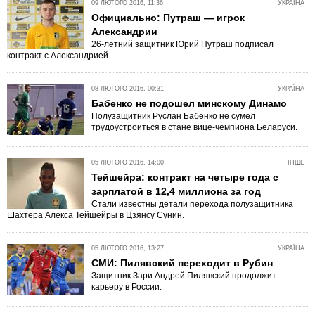
09 ЛЮТОГО 2016, 11:36
УКРАЇНА
Официально: Путраш — игрок
Александрии
26-летний защитник Юрий Путраш подписал
контракт с Александрией.
08 ЛЮТОГО 2016, 00:31
УКРАЇНА
Бабенко не подошел минскому Динамо
Полузащитник Руслан Бабенко не сумел
трудоустроиться в стане вице-чемпиона Беларуси.
05 ЛЮТОГО 2016, 14:00
ІНШЕ
Тейшейра: контракт на четыре года с
зарплатой в 12,4 миллиона за год
Стали известны детали перехода полузащитника
Шахтера Алекса Тейшейры в Цзянсу Сунин.
05 ЛЮТОГО 2016, 13:27
УКРАЇНА
СМИ: Пилявский переходит в Рубин
Защитник Зари Андрей Пилявский продолжит
карьеру в России.