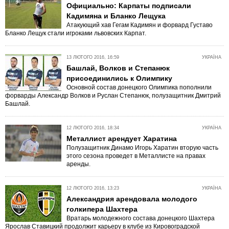
Официально: Карпаты подписали
Кадимяна и Бланко Лещука
Атакующий хав Гегам Кадимян и форвард Густаво
Бланко Лещук стали игроками львовских Карпат.
13 ЛЮТОГО 2016, 16:59
УКРАЇНА
Башлай, Волков и Степанюк
присоединились к Олимпику
Основной состав донецкого Олимпика пополнили
форварды Александр Волков и Руслан Степанюк, полузащитник Дмитрий
Башлай.
12 ЛЮТОГО 2016, 18:34
УКРАЇНА
Металлист арендует Харатина
Полузащитник Динамо Игорь Харатин вторую часть
этого сезона проведет в Металлисте на правах
аренды.
12 ЛЮТОГО 2016, 13:23
УКРАЇНА
Александрия арендовала молодого
голкипера Шахтера
Вратарь молодежного состава донецкого Шахтера
Ярослав Ставицкий продолжит карьеру в клубе из Кировоградской