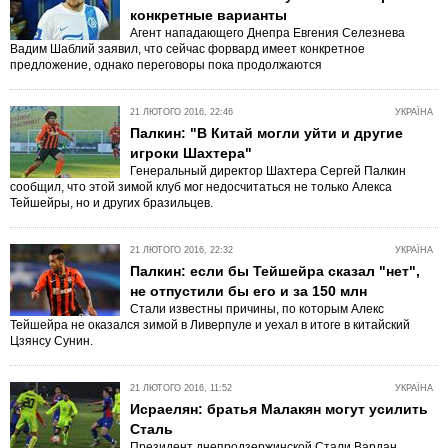
конкретные варианты
Агент нападающего Днепра Евгения Селезнева
Вадим Шаблий заявил, что сейчас форвард имеет конкретное
предложение, однако переговоры пока продолжаются
21 ЛЮТОГО 2016, 22:46
УКРАЇНА
Палкин: "В Китай могли уйти и другие
игроки Шахтера"
Генеральный директор Шахтера Сергей Палкин
сообщил, что этой зимой клуб мог недосчитаться не только Алекса
Тейшейры, но и других бразильцев.
21 ЛЮТОГО 2016, 22:32
УКРАЇНА
Палкин: если бы Тейшейра сказал "нет",
не отпустили бы его и за 150 млн
Стали известны причины, по которым Алекс
Тейшейра не оказался зимой в Ливерпуле и уехал в итоге в китайский
Цзянсу Сунин.
21 ЛЮТОГО 2016, 11:52
УКРАЇНА
Исраелян: братья Малакян могут усилить
Сталь
Президент днепродзержинской Стали Вардан