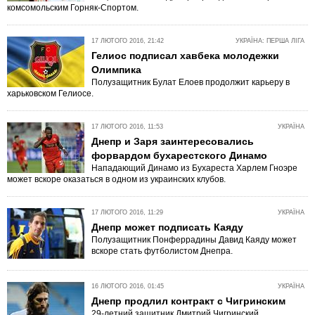
комсомольским Горняк-Спортом.
17 ЛЮТОГО 2016, 21:42
УКРАЇНА: ПЕРША ЛІГА
Гелиос подписал хавбека молодежки
Олимпика
Полузащитник Булат Елоев продолжит карьеру в
харьковском Гелиосе.
17 ЛЮТОГО 2016, 11:53
УКРАЇНА
Днепр и Заря заинтересовались
форвардом бухарестского Динамо
Нападающий Динамо из Бухареста Харлем Гноэре
может вскоре оказаться в одном из украинских клубов.
17 ЛЮТОГО 2016, 11:29
УКРАЇНА
Днепр может подписать Каяду
Полузащитник Понферрадины Давид Каяду может
вскоре стать футболистом Днепра.
16 ЛЮТОГО 2016, 01:45
УКРАЇНА
Днепр продлил контракт с Чигринским
29-летний защитник Дмитрий Чигринский