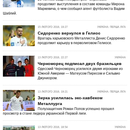
продолжит выступления в составе команды Мирона
Маркевича, о чем сообщил агент футболиста Вадим
Шаблий.
15 ЛЮТОГО 2016, 19:27
УКРАЇНА: ПЕРША ЛІГА
Сидоренко вернулся в Гелиос
Вратарь харьковского Металлиста Денис Сидоренко
продолжит карьеру в перволиговом Гелиосе.
13 ЛЮТОГО 2016, 22:27
УКРАЇНА
Черноморец подписал двух бразильцев
Одесский Черноморец усилился двумя игроками из
Южной Америки — Матеусом Пиресом и Сильвио
Джуниором.
13 ЛЮТОГО 2016, 19:21
УКРАЇНА: ПЕРША ЛІГА
Зирка усилилась экс-хавбеком
Металлурга
Полузащитник Роман Попов успешно прошел
просмотр в стане лидера украинской Первой лиги.
13 ЛЮТОГО 2016, 18:54
УКРАЇНА