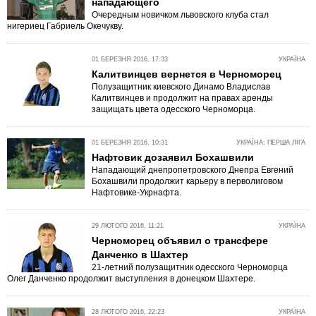
нападающего
Очередным новичком львовского клуба стал
нигериец Габриель Окечукву.
01 БЕРЕЗНЯ 2016, 17:33
УКРАЇНА
Калитвинцев вернется в Черноморец
Полузащитник киевского Динамо Владислав
Калитвинцев и продолжит на правах аренды
защищать цвета одесского Черноморца.
01 БЕРЕЗНЯ 2016, 10:31
УКРАЇНА: ПЕРША ЛІГА
Нафтовик дозаявил Бохашвили
Нападающий днепропетровского Днепра Евгений
Бохашвили продолжит карьеру в перволиговом
Нафтовике-Укрнафта.
29 ЛЮТОГО 2016, 11:21
УКРАЇНА
Черноморец объявил о трансфере
Данченко в Шахтер
21-летний полузащитник одесского Черноморца
Олег Данченко продолжит выступления в донецком Шахтере.
28 ЛЮТОГО 2016, 22:23
УКРАЇНА