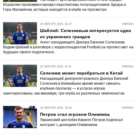
Исраелян прокомментировал перспективы полузащитников Эдгара и
Гора Малакянов, которые находятся в клубе на просмотре.
20 ЛЮТОГО 2016, 16:47
УКРАЇНА
Шаблий: Селезневым интересуется один
из украинских грандов
Агент нападающего Днепра Евгения Селезнева
Вадим Шаблий в разговоре с корреспондентом Football.ua пролил свет на
будущее своего подопечного.
20 ЛЮТОГО 2016, 11:31
УКРАЇНА
Селезнев может перебраться в Китай
Нападающий днепропетровского Днепра Евгений
Селезнев в ближайшее время может сменить
клубную прописку — в услугах игрока
заинтересованы, как минимум, три клуба из различных чемпионатов.
19 ЛЮТОГО 2016, 16:44
УКРАЇНА
Петров стал игроком Олимпика
Украинский центрбек Кирилл Петров подписал
контракт с донецким Олимпиком.