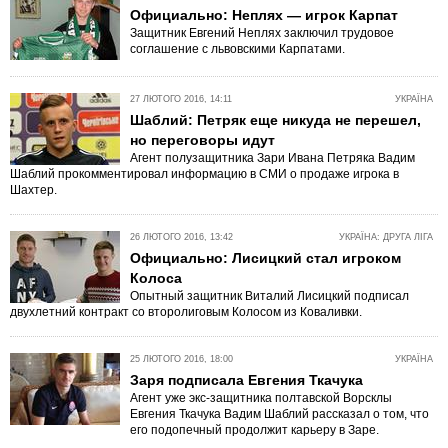
Официально: Неплях — игрок Карпат
Защитник Евгений Неплях заключил трудовое
соглашение с львовскими Карпатами.
27 ЛЮТОГО 2016, 14:11
УКРАЇНА
Шаблий: Петряк еще никуда не перешел,
но переговоры идут
Агент полузащитника Зари Ивана Петряка Вадим
Шаблий прокомментировал информацию в СМИ о продаже игрока в
Шахтер.
26 ЛЮТОГО 2016, 13:42
УКРАЇНА: ДРУГА ЛІГА
Официально: Лисицкий стал игроком
Колоса
Опытный защитник Виталий Лисицкий подписал
двухлетний контракт со второлиговым Колосом из Коваливки.
25 ЛЮТОГО 2016, 18:00
УКРАЇНА
Заря подписала Евгения Ткачука
Агент уже экс-защитника полтавской Ворсклы
Евгения Ткачука Вадим Шаблий рассказал о том, что
его подопечный продолжит карьеру в Заре.