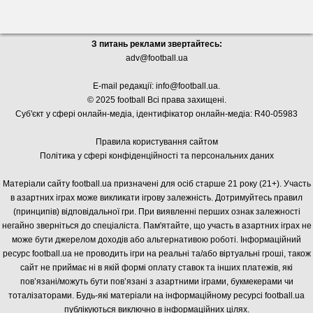
З питань реклами звертайтесь:
adv@football.ua
E-mail редакції:
info@football.ua
.
© 2025 football Всі права захищені.
Суб'єкт у сфері онлайн-медіа, і
дентифікатор онлайн-медіа: R40-05983
Правила користування сайтом
Політика у сфері конфіденційності та персональних даних
Матеріали сайту football.ua призначені для осіб старше 21 року (21+). Участь
в азартних іграх може викликати ігрову залежність. Дотримуйтесь правил
(принципів) відповідальної гри. При виявленні перших ознак залежності
негайно зверніться до спеціаліста. Пам'ятайте, що участь в азартних іграх не
може бути джерелом доходів або альтернативою роботі. Інформаційний
ресурс football.ua не проводить ігри на реальні та/або віртуальні гроші, також
сайт не приймає ні в якій формі оплату ставок та інших платежів, які
пов’язані/можуть бути пов’язані з азартними іграми, букмекерами чи
тоталізаторами. Будь-які матеріали на інформаційному ресурсі football.ua
публікуються виключно в інформаційних цілях.