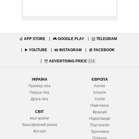
🍏
APP STORE
🎮
GOOGLE PLAY
📨
TELEGRAM
▶️
YOUTUBE
📸
INSTAGRAM
📘
FACEBOOK
🦉
ADVERTISING PRICE
🇺🇦
УКРАЇНА
ЄВРОПА
Прем'єр-ліга
Англія
Перша ліга
Іспанія
Друга ліга
Італія
Німеччина
СВІТ
Франція
Інші країни
Нідерланди
Трансферний ринок
Португалія
Футзал
Туреччина
Польща