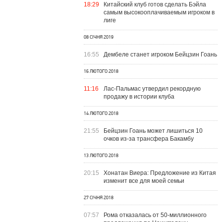
18:29
Китайский клуб готов сделать Бэйла
самым высокооплачиваемым игроком в
лиге
08 СІЧНЯ 2019
16:55
Дембеле станет игроком Бейцзин Гоань
16 ЛЮТОГО 2018
11:16
Лас-Пальмас утвердил рекордную
продажу в истории клуба
14 ЛЮТОГО 2018
21:55
Бейцзин Гоань может лишиться 10
очков из-за трансфера Бакамбу
13 ЛЮТОГО 2018
20:15
Хонатан Виера: Предложение из Китая
изменит все для моей семьи
27 СІЧНЯ 2018
07:57
Рома отказалась от 50-миллионного