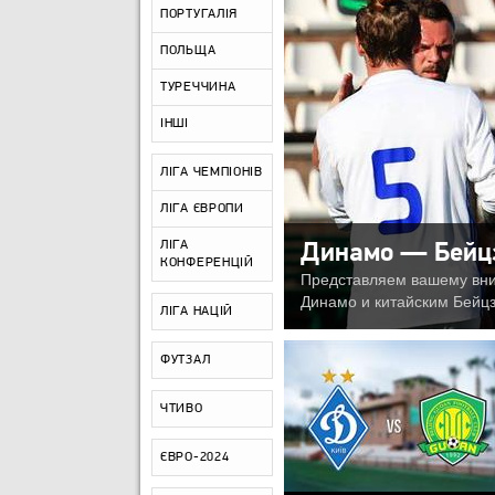
ПОРТУГАЛІЯ
ПОЛЬЩА
ТУРЕЧЧИНА
ІНШІ
ЛІГА ЧЕМПІОНІВ
ЛІГА ЄВРОПИ
ЛІГА
Динамо — Бейцз
КОНФЕРЕНЦІЙ
Представляем вашему вни
Динамо и китайским Бейцз
ЛІГА НАЦІЙ
ФУТЗАЛ
ЧТИВО
ЄВРО-2024