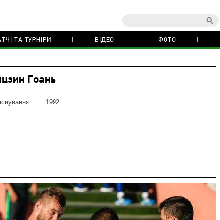
ТЧІ ТА ТУРНІРИ
ВІДЕО
ФОТО
йцзин Гоань
аснування:
1992