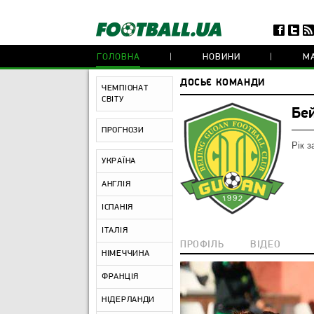
ГОЛОВНА
НОВИНИ
МА
ДОСЬЄ КОМАНДИ
ЧЕМПІОНАТ
СВІТУ
Бе
ПРОГНОЗИ
Рік з
УКРАЇНА
АНГЛІЯ
ІСПАНІЯ
ІТАЛІЯ
ПРОФІЛЬ
ВІДЕО
НІМЕЧЧИНА
ФРАНЦІЯ
НІДЕРЛАНДИ