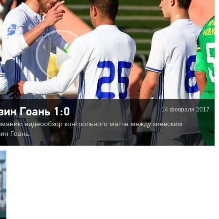
14 февраля 2017
ин Гоань 1:0
манию видеообзор контрольного матча между киевским
ин Гоань.