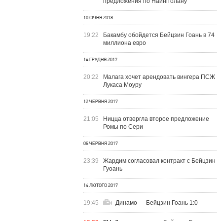
предложения по Наингголану
10 СІЧНЯ 2018
19:22
Бакамбу обойдется Бейцзин Гоань в 74
миллиона евро
14 ГРУДНЯ 2017
20:22
Малага хочет арендовать вингера ПСЖ
Лукаса Моуру
12 ЧЕРВНЯ 2017
21:05
Ницца отвергла второе предложение
Ромы по Сери
06 ЧЕРВНЯ 2017
23:39
Жардим согласовал контракт с Бейцзин
Гуоань
14 ЛЮТОГО 2017
19:45
Динамо — Бейцзин Гоань 1:0