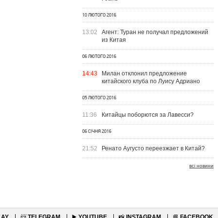
10 ЛЮТОГО 2016
13:02
Агент: Туран не получал предложений
из Китая
06 ЛЮТОГО 2016
14:43
Милан отклонил предложение
китайского клуба по Луису Адриано
05 ЛЮТОГО 2016
11:36
Китайцы поборются за Лавесси?
06 СІЧНЯ 2016
21:52
Ренато Аугусто переезжает в Китай?
всі новини
LAY
📨
TELEGRAM
▶️
YOUTUBE
📸
INSTAGRAM
📘
FACEBOOK