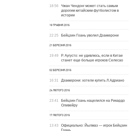
18:56
Чжан Чендонг может стать самым
дорогим китайским футболистом в
истории
19 ТРАВНЯ 2016
22:25
Бейцзин Гоань уволил Дзаккерони
21 БЕРЕЗНЯ 2016
19:49
Р. Аугусто: не удивлюсь, если в Китае
станет еще больше игроков Селесао
02 БЕРЕЗНЯ 2016
16:31
Дзаккерони: хотели купить Л.Адриано
24 ЛЮТОГО 2016
23:41
Бейцзин Гоань нацелился на Рикардо
Оливейру
17 ЛЮТОГО 2016
13:43
Официально: Йылмаз — игрок Бейцзин
Гоань