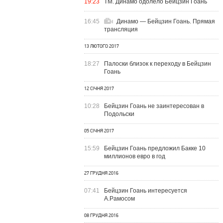
19:23
ТМ. Динамо одолело Бейцзин Гоань
16:45
Динамо — Бейцзин Гоань. Прямая
трансляция
13 ЛЮТОГО 2017
18:27
Палоски близок к переходу в Бейцзин
Гоань
12 СІЧНЯ 2017
10:28
Бейцзин Гоань не заинтересован в
Подольски
05 СІЧНЯ 2017
15:59
Бейцзин Гоань предложил Бакке 10
миллионов евро в год
27 ГРУДНЯ 2016
07:41
Бейцзин Гоань интересуется
А.Рамосом
08 ГРУДНЯ 2016