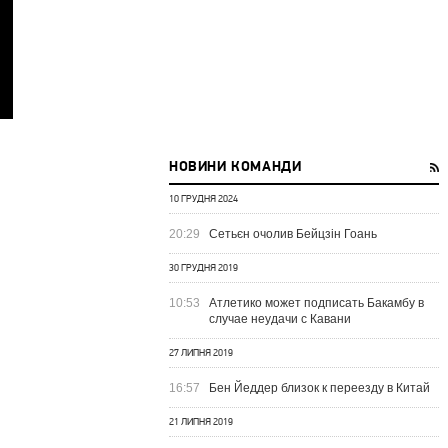
НОВИНИ КОМАНДИ
10 ГРУДНЯ 2024
20:29
Сетьєн очолив Бейцзін Гоань
30 ГРУДНЯ 2019
10:53
Атлетико может подписать Бакамбу в
случае неудачи с Кавани
27 ЛИПНЯ 2019
16:57
Бен Йеддер близок к переезду в Китай
21 ЛИПНЯ 2019