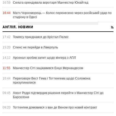
16:59
Сельта орендувала воротаря Манчестер Юнайтед
16:44
Матч Чорноморець — Колос перенесено через російський удар по
стадіону в Одесі
АНГЛІЯ. НОВИНИ
17:42
Томіясу приєднався до Крістал Пелес
15:20
Спенс не перейде в Ліверпуль
14:12
Арсенал зробив запит щодо вінгера з АПЛ
11:55
Манчестер Сіті зацікавився Енцо Фернандесом
10:44
Переговори Вест Гема і Тоттенгема щодо Соломона
призупинилися
09:45
Агент Родрі підтвердив рішення перейти з Манчестер Сіті до
Барселони
09:20
Тоттенгем домовився з ван де Веном про новий контракт