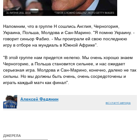
31 ЛИПНЯ 2011, 10:33
"ТАКОЕ СЛОЖНО ЗАБЫТЬ", ФОТО GETTY IMAGES
Напомним, что в группе Н сошлись Англия, Черногория,
Украина, Польша, Молдова и Сан-Марино. "Я помню Украину. -
говорит синьор Фабио. - Мы проиграли ей свою последнюю
игру в отборе на мундиаль в Южной Африке".
"В этой группе нам придется нелегко. Мы очень хорошо знаем
Черногорию, а Польша становится сильнее, и нас ожидает
серьезная игра. Молдова и Сан-Марино, конечно, далеко не так
сильны. Но мы должны быть очень, очень сосредоточены и
играть каждый матч как финал".
Алексей Федянин
всі статті автора
ДЖЕРЕЛА