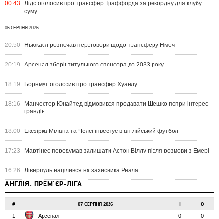
00:43
Лідс оголосив про трансфер Траффорда за рекордну для клубу
суму
06 СЕРПНЯ 2026
20:50
Ньюкасл розпочав переговори щодо трансферу Нмечі
20:19
Арсенал зберіг титульного спонсора до 2033 року
18:19
Борнмут оголосив про трансфер Хуанлу
18:16
Манчестер Юнайтед відмовився продавати Шешко попри інтерес
грандів
18:00
Ексзірка Мілана та Челсі інвестує в англійський футбол
17:23
Мартінес передумав залишати Астон Віллу після розмови з Емері
16:26
Ліверпуль націлився на захисника Реала
АНГЛІЯ. ПРЕМ'ЄР-ЛІГА
#
07 СЕРПНЯ 2026
І
О
1
Арсенал
0
0