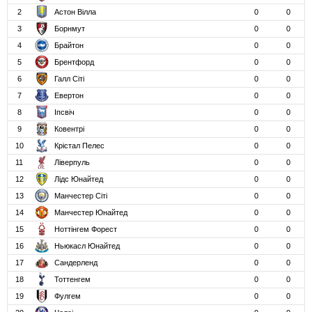
2
Астон Вілла
0
0
3
Борнмут
0
0
4
Брайтон
0
0
5
Брентфорд
0
0
6
Галл Сіті
0
0
7
Евертон
0
0
8
Іпсвіч
0
0
9
Ковентрі
0
0
10
Крістал Пелес
0
0
11
Ліверпуль
0
0
12
Лідс Юнайтед
0
0
13
Манчестер Сіті
0
0
14
Манчестер Юнайтед
0
0
15
Ноттінгем Форест
0
0
16
Ньюкасл Юнайтед
0
0
17
Сандерленд
0
0
18
Тоттенгем
0
0
19
Фулгем
0
0