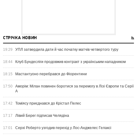
СТРІЧКА НОВИН
19:29
УПЛ затвердила дати й час початку матчів четвертого туру
18:44
Клуб Бундесліги продовжив контракт з українським нападником
18:15
Мастантуоно перебрався до Фіорентини
17:50
Аморім: Мілан повинен боротися за перемогу в Лізі Європи та Серії
А
17:42
Томіясу приєднався до Крістал Пелес
17:17
Лівий Берег підписав Челядіна
17:01
Серхі Роберто узгодив перехід у Лос-Анджелес Гелаксі