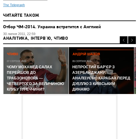
The Telegraph
ЧИТАЙТЕ ТАКОЖ
Отбор ЧМ-2014. Украина встретится с Англией
30 липня 2011, 22:59
АНАЛІТИКА, ІНТЕРВ'Ю, ЧТИВО
0
ЧТИВО
АНДРІЙ ШАХОВ
07 СЕРПНЯ 2026
05 СЕРПНЯ 2026
ЧОМУ МОХАМЕД САЛАХ
НЕПРОСТИЙ БАР'ЄР З
ПЕРЕЙШОВ ДО
АЗЕРБАЙДЖАНУ:
ТРАБЗОНСПОРА —
АНАЛІЗУЄМО КАРАБАХ ПЕРЕД
ЧЕТВЕРТОГО ЗА ВЕЛИЧИНОЮ
ДУЕЛЛЮ З КИЇВСЬКИМ
КЛУБУ ТУРЕЧЧИНИ?
ДИНАМО