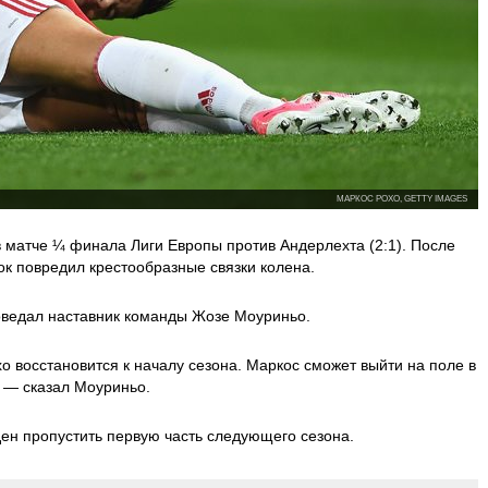
МАРКОС РОХО, GETTY IMAGES
 матче ¼ финала Лиги Европы против Андерлехта (2:1). После
рок повредил крестообразные связки колена.
оведал наставник команды Жозе Моуриньо.
хо восстановится к началу сезона. Маркос сможет выйти на поле в
, — сказал Моуриньо.
ен пропустить первую часть следующего сезона.