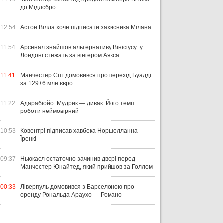
до Мідлсбро
12:54
Астон Вілла хоче підписати захисника Мілана
11:54
Арсенал знайшов альтернативу Вінісіусу: у
Лондоні стежать за вінгером Аякса
11:41
Манчестер Сіті домовився про перехід Буадді
за 129+6 млн євро
11:22
Адарабіойо: Мудрик — дивак. Його темп
ЧТИВО
УКРАЇНА
ЛІ
роботи неймовірний
04 СЕРПНЯ 2026
УКРАЇНСЬКИЙ СЛІД У ДРУГОМУ
31 Л
10:53
Ковентрі підписав хавбека Норшелланна
ТУРІ ЕКСТРАКЛЯСИ: МАЦЕНКО
ВІ
Їренкі
ПЕРЕМАГАЄ, РОМАНЧУК
ПЕ
31 ЛИПНЯ 2026
ТРИМАЄ РІВЕНЬ, ЛЕХІЯ ЗНОВУ
УПЛ-2026/27. ПРЕДСТАВЛЕННЯ
ПО
09:37
Ньюкасл остаточно зачинив двері перед
БЕЗ ОЧОК
КОМАНД
СТ
Манчестер Юнайтед, який прийшов за Голлом
00:33
Ліверпуль домовився з Барселоною про
оренду Рональда Араухо — Романо