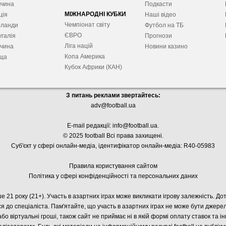
ччина
Подкасти
МІЖНАРОДНІ КУБКИ
ція
Наші відео
Чемпіонат світу
рланди
Футбол на ТБ
ЄВРО
галія
Прогнози
Ліга націй
ччина
Новини казино
Копа Америка
ща
Кубок Африки (КАН)
З питань реклами звертайтесь:
adv@football.ua
E-mail редакції:
info@football.ua
.
© 2025 football Всі права захищені.
Суб'єкт у сфері онлайн-медіа, і
дентифікатор онлайн-медіа: R40-05983
Правила користування сайтом
Політика у сфері конфіденційності та персональних даних
е 21 року (21+). Участь в азартних іграх може викликати ігрову залежність. Д
я до спеціаліста. Пам'ятайте, що участь в азартних іграх не може бути джер
або віртуальні гроші, також сайт не приймає ні в якій формі оплату ставок та і