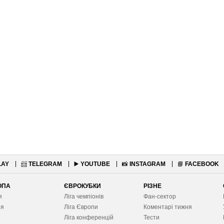
LAY
📨
TELEGRAM
▶️
YOUTUBE
📸
INSTAGRAM
📘
FACEBOOK
ОПА
ЄВРОКУБКИ
РІЗНЕ
я
Ліга чемпіонів
Фан-сектор
ія
Ліга Європ
и
Коментарі тижня
я
Ліга конференцій
Тести