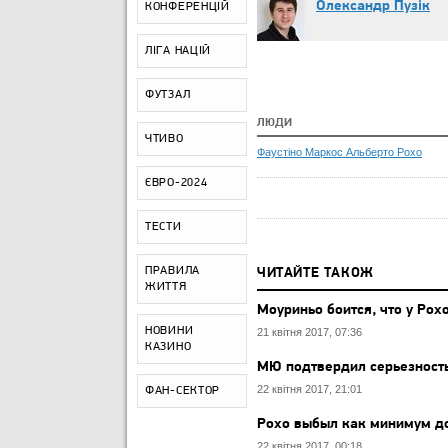
Олександр Пузік
КОНФЕРЕНЦІЙ
ЛІГА НАЦІЙ
ФУТЗАЛ
ЛЮДИ
ЧТИВО
Фаустіно Маркос Альберто Рохо
ЄВРО-2024
ТЕСТИ
ПРАВИЛА
ЧИТАЙТЕ ТАКОЖ
ЖИТТЯ
Моуриньо боится, что у Ро
НОВИНИ
21 квітня 2017, 07:36
КАЗИНО
МЮ подтвердил серьезность
22 квітня 2017, 21:01
ФАН-СЕКТОР
Рохо выбыл как минимум д
22 квітня 2017, 00:18