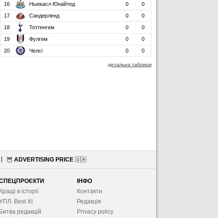
16
Ньюкасл Юнайтед
0
0
17
Сандерленд
0
0
18
Тоттенгем
0
0
19
Фулгем
0
0
20
Челсі
0
0
детальна таблиця
🦉
ADVERTISING PRICE
🇺🇦
СПЕЦПРОЄКТИ
ІНФО
Кращі в історії
Контакти
УПЛ. Best XІ
Редакція
Битва редакцій
Privacy policy