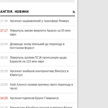
АНГЛІЯ. НОВИНИ
17:28
Арсенал зацікавлений у трансфері Ромеро
17:17
Ліверпуль зможе викупити Араухо за 55 млн
євро
16:54
Діоманде знову близький до переходу в
Ноттінгем Форест
16:23
Ліверпуль зробив ПСЖ пропозицію щодо
Барколя на 115 млн євро
15:29
Арсенал знайшов альтернативу Вінісіусу в
Ювентусі
15:00
Хабі Алонсо назвав причину свого переходу в
Челсі
14:25
Арсенал підписав Бруно Гімараеса
14:19
Манчестер Юнайтед продав голкіпера Вітека