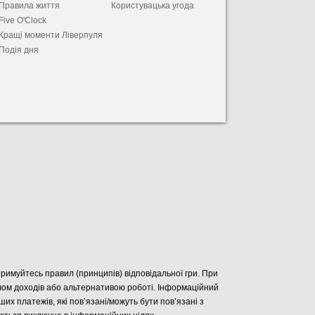
Правила життя
Користувацька угода
Five O'Clock
Кращі моменти Ліверпуля
Подія дня
отримуйтесь правил (принципів) відповідальної гри. При
елом доходів або альтернативою роботі. Інформаційний
нших платежів, які пов’язані/можуть бути пов’язані з