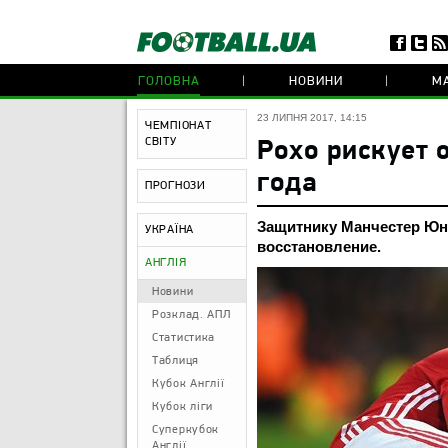
ГОЛОВНА
НОВИНИ
МА
23 ЛИПНЯ 2017, 14:15
ЧЕМПІОНАТ
СВІТУ
Рохо рискует 
года
ПРОГНОЗИ
Защитнику Манчестер Юн
УКРАЇНА
восстановление.
АНГЛІЯ
Новини
Розклад. АПЛ
Статистика
Таблиця
Кубок Англії
Кубок ліги
Суперкубок
Англії