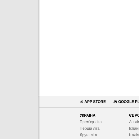
🍏
APP STORE
🎮
GOOGLE P
УКРАЇНА
ЄВР
Прем'єр-ліга
Англі
Перша ліга
Іспан
Друга ліга
Італі