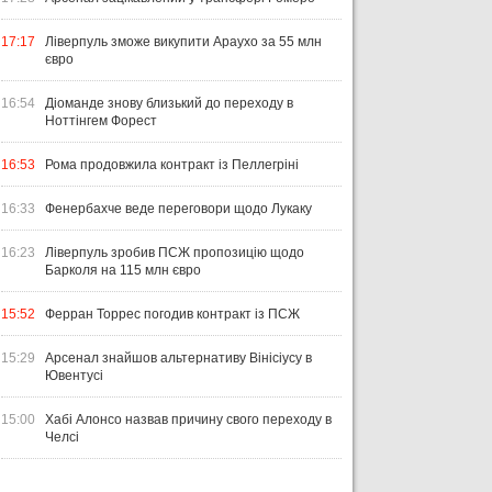
17:17
Ліверпуль зможе викупити Араухо за 55 млн
євро
16:54
Діоманде знову близький до переходу в
Ноттінгем Форест
16:53
Рома продовжила контракт із Пеллегріні
16:33
Фенербахче веде переговори щодо Лукаку
16:23
Ліверпуль зробив ПСЖ пропозицію щодо
Барколя на 115 млн євро
15:52
Ферран Торрес погодив контракт із ПСЖ
15:29
Арсенал знайшов альтернативу Вінісіусу в
Ювентусі
15:00
Хабі Алонсо назвав причину свого переходу в
Челсі