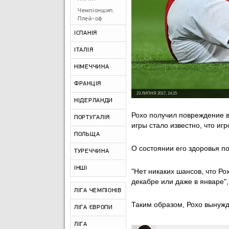
Чемпіоншип.
Плей-оф
ІСПАНІЯ
ІТАЛІЯ
НІМЕЧЧИНА
ФРАНЦІЯ
23 ЛИПНЯ 2017, 14:15
НІДЕРЛАНДИ
Рохо получил повреждение в
ПОРТУГАЛІЯ
игры стало известно, что иг
ПОЛЬЩА
О состоянии его здоровья п
ТУРЕЧЧИНА
ІНШІ
"Нет никаких шансов, что Ро
декабре или даже в январе"
ЛІГА ЧЕМПІОНІВ
Таким образом, Рохо вынужд
ЛІГА ЄВРОПИ
ЛІГА