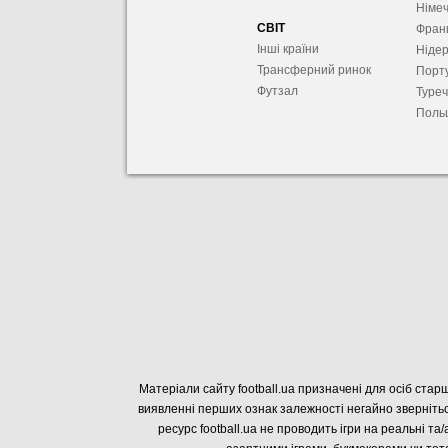
Німе
СВІТ
Фран
Інші країни
Ніде
Трансферний ринок
Порту
Футзал
Туре
Поль
Матеріали сайту football.ua призначені для осіб старш
виявленні перших ознак залежності негайно звернітьс
ресурс football.ua не проводить ігри на реальні та/