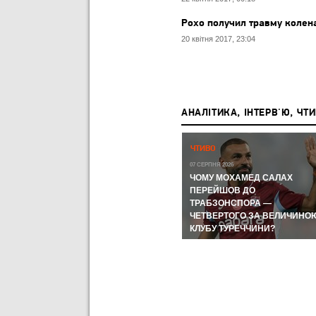
Рохо получил травму колен
20 квітня 2017, 23:04
АНАЛІТИКА, ІНТЕРВ'Ю, ЧТ
Р,
ЧЕМПІОНАТ СВІТУ-2026:
ЧТИВО
ЧЕМПІОНАТ СВІТУ З ФУТБОЛУ
А КУДИ
07 СЕРПНЯ 2026
ЛИ
ЧОМУ МОХАМЕД САЛАХ
11 ЛИПНЯ 2026
ВІ
МЕРІНО І FIFA ЗНОВ ЦЕ
ПЕРЕЙШОВ ДО
ЗРОБИЛИ ТА УКЛАДКА ВІД
ТРАБЗОНСПОРА —
ОРОМ
ВІТСЕЛЯ: НАЙГАРЯЧІШІ
ЧЕТВЕРТОГО ЗА ВЕЛИЧИНО
МОМЕНТИ ДНЯ
КЛУБУ ТУРЕЧЧИНИ?