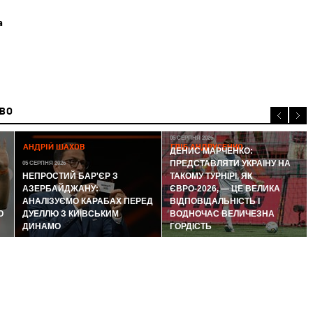
а
ИВО
05 СЕРПНЯ 2026
АНДРІЙ ШАХОВ
ГЛІБ АНДРУСЕНКО
ДЕНИС МАРЧЕНКО:
ПРЕДСТАВЛЯТИ УКРАЇНУ НА
05 СЕРПНЯ 2026
НЕПРОСТИЙ БАР'ЄР З
ТАКОМУ ТУРНІРІ, ЯК
АЗЕРБАЙДЖАНУ:
ЄВРО-2026, — ЦЕ ВЕЛИКА
АНАЛІЗУЄМО КАРАБАХ ПЕРЕД
ВІДПОВІДАЛЬНІСТЬ І
Ю
ДУЕЛЛЮ З КИЇВСЬКИМ
ВОДНОЧАС ВЕЛИЧЕЗНА
ДИНАМО
ГОРДІСТЬ