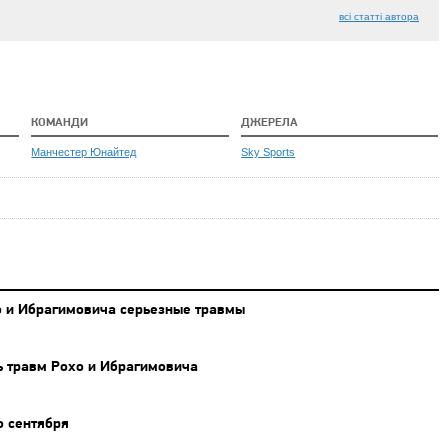
всі статті автора
КОМАНДИ
ДЖЕРЕЛА
Манчестер Юнайтед
Sky Sports
хо и Ибрагимовича серьезные травмы
 травм Рохо и Ибрагимовича
о сентября