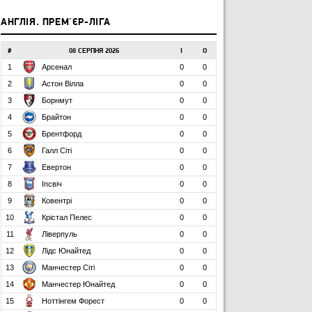
АНГЛІЯ. ПРЕМ'ЄР-ЛІГА
#
08 СЕРПНЯ 2026
І
О
1
Арсенал
0
0
2
Астон Вілла
0
0
3
Борнмут
0
0
4
Брайтон
0
0
5
Брентфорд
0
0
6
Галл Сіті
0
0
7
Евертон
0
0
8
Іпсвіч
0
0
9
Ковентрі
0
0
10
Крістал Пелес
0
0
11
Ліверпуль
0
0
12
Лідс Юнайтед
0
0
13
Манчестер Сіті
0
0
14
Манчестер Юнайтед
0
0
15
Ноттінгем Форест
0
0